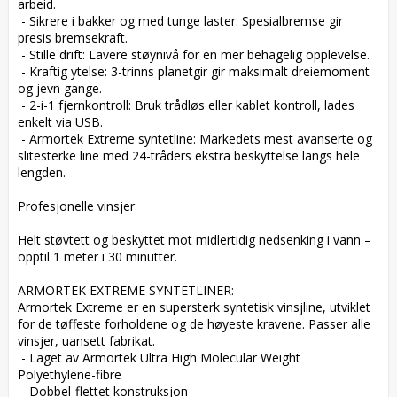
arbeid.

 - Sikrere i bakker og med tunge laster: Spesialbremse gir 
presis bremsekraft.

 - Stille drift: Lavere støynivå for en mer behagelig opplevelse.

 - Kraftig ytelse: 3-trinns planetgir gir maksimalt dreiemoment 
og jevn gange.

 - 2-i-1 fjernkontroll: Bruk trådløs eller kablet kontroll, lades 
enkelt via USB.

 - Armortek Extreme syntetline: Markedets mest avanserte og 
slitesterke line med 24-tråders ekstra beskyttelse langs hele 
lengden.

Profesjonelle vinsjer

Helt støvtett og beskyttet mot midlertidig nedsenking i vann – 
opptil 1 meter i 30 minutter.

ARMORTEK EXTREME SYNTETLINER:

Armortek Extreme er en supersterk syntetisk vinsjline, utviklet 
for de tøffeste forholdene og de høyeste kravene. Passer alle 
vinsjer, uansett fabrikat.

 - Laget av Armortek Ultra High Molecular Weight 
Polyethylene-fibre

 - Dobbel-flettet konstruksjon
