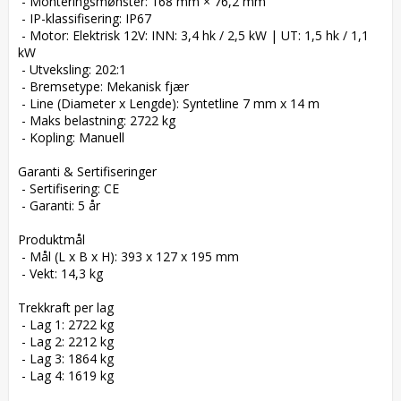
 - Monteringsmønster: 168 mm × 76,2 mm

 - IP-klassifisering: IP67

 - Motor: Elektrisk 12V: INN: 3,4 hk / 2,5 kW | UT: 1,5 hk / 1,1 
kW

 - Utveksling: 202:1

 - Bremsetype: Mekanisk fjær

 - Line (Diameter x Lengde): Syntetline 7 mm x 14 m

 - Maks belastning: 2722 kg

 - Kopling: Manuell

Garanti & Sertifiseringer

 - Sertifisering: CE

 - Garanti: 5 år

Produktmål

 - Mål (L x B x H): 393 x 127 x 195 mm

 - Vekt: 14,3 kg

Trekkraft per lag

 - Lag 1: 2722 kg

 - Lag 2: 2212 kg

 - Lag 3: 1864 kg

 - Lag 4: 1619 kg
