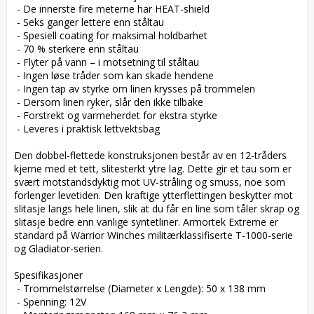
 - De innerste fire meterne har HEAT-shield

 - Seks ganger lettere enn ståltau

 - Spesiell coating for maksimal holdbarhet

 - 70 % sterkere enn ståltau

 - Flyter på vann – i motsetning til ståltau

 - Ingen løse tråder som kan skade hendene

 - Ingen tap av styrke om linen krysses på trommelen

 - Dersom linen ryker, slår den ikke tilbake

 - Forstrekt og varmeherdet for ekstra styrke

 - Leveres i praktisk lettvektsbag

Den dobbel-flettede konstruksjonen består av en 12-tråders 
kjerne med et tett, slitesterkt ytre lag. Dette gir et tau som er 
svært motstandsdyktig mot UV-stråling og smuss, noe som 
forlenger levetiden. Den kraftige ytterflettingen beskytter mot 
slitasje langs hele linen, slik at du får en line som tåler skrap og 
slitasje bedre enn vanlige syntetliner. Armortek Extreme er 
standard på Warrior Winches militærklassifiserte T-1000-serie 
og Gladiator-serien.

Spesifikasjoner

 - Trommelstørrelse (Diameter x Lengde): 50 x 138 mm

 - Spenning: 12V
