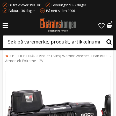
Fri frakt over 1995 kr
Leveringstid 3-7 dager
Faktura 30 dager
På nett siden 2006
0
BILTILBEHØR
Vinsjer
Vinsj Warrior Winches Titan 6000 -
Armortek Extreme 12V