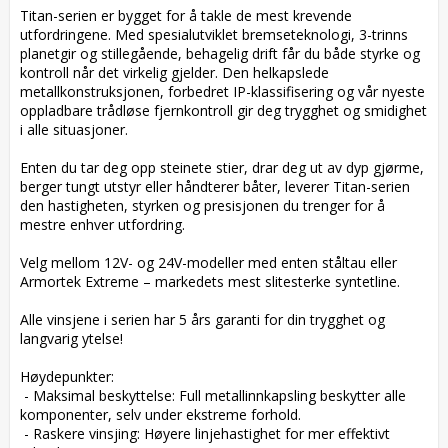
Titan-serien er bygget for å takle de mest krevende 
utfordringene. Med spesialutviklet bremseteknologi, 3-trinns 
planetgir og stillegående, behagelig drift får du både styrke og 
kontroll når det virkelig gjelder. Den helkapslede 
metallkonstruksjonen, forbedret IP-klassifisering og vår nyeste 
oppladbare trådløse fjernkontroll gir deg trygghet og smidighet 
i alle situasjoner.

Enten du tar deg opp steinete stier, drar deg ut av dyp gjørme, 
berger tungt utstyr eller håndterer båter, leverer Titan-serien 
den hastigheten, styrken og presisjonen du trenger for å 
mestre enhver utfordring.

Velg mellom 12V- og 24V-modeller med enten ståltau eller 
Armortek Extreme – markedets mest slitesterke syntetline.

Alle vinsjene i serien har 5 års garanti for din trygghet og 
langvarig ytelse!

Høydepunkter:

 - Maksimal beskyttelse: Full metallinnkapsling beskytter alle 
komponenter, selv under ekstreme forhold.

 - Raskere vinsjing: Høyere linjehastighet for mer effektivt 