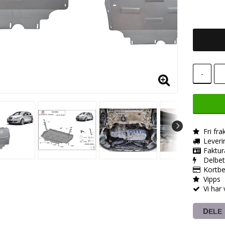
-
Fri fra
Leveri
Faktur
Delbet
Kortbe
Vipps
Vi har
DELE