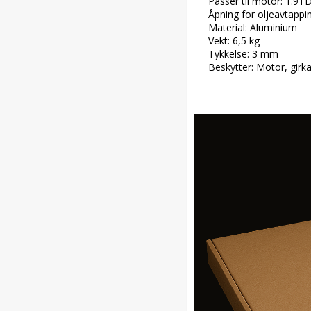
Passer til motor: 1.9TD
Åpning for oljeavtappin
Material: Aluminium

Vekt: 6,5 kg

Tykkelse: 3 mm

Beskytter: Motor, girk