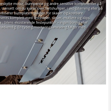
beskytte motor, bunnpanne og andre sensitive komponenter på 
. Uansett om du kjører over fartshumper, i skogsterreng eller på 
reduserer bunnplaten risikoen for skader og kostbare 
veres komplett med festedeler, skruer, muttere og klips. 
 i bilens eksisterende festepunkter – ingen boring eller 
 nødvendig. En tydelig monteringsanvisning følger med.