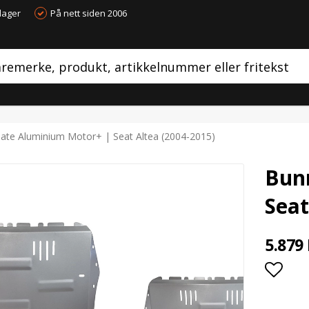
dager
På nett siden 2006
ate Aluminium Motor+ | Seat Altea (2004-2015)
Bun
Seat
5.879
Add t