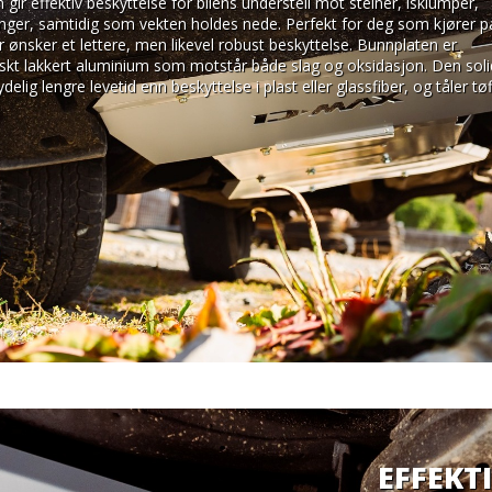
gir effektiv beskyttelse for bilens understell mot steiner, isklumper, 
inger, samtidig som vekten holdes nede. Perfekt for deg som kjører på
er ønsker et lettere, men likevel robust beskyttelse. Bunnplaten er 
tiskt lakkert aluminium som motstår både slag og oksidasjon. Den soli
elig lengre levetid enn beskyttelse i plast eller glassfiber, og tåler tøff
EFFEKT