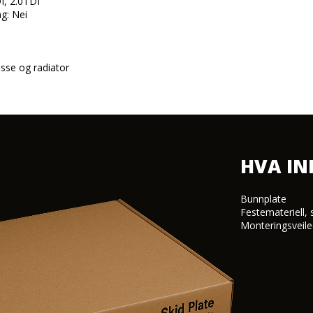
I, 2.0TDI

g: Nei

asse og radiator
HVA I
Bunnplate

Festemateriell, 
Monteringsveile