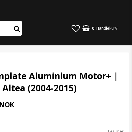
0
Handlekurv
nplate Aluminium Motor+ |
 Altea (2004-2015)
 NOK
o list of favorites
Les mer...