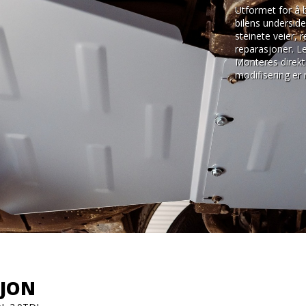
Utformet for å 
bilens underside
steinete veier, 
reparasjoner. Le
Monteres direkte
modifisering er
SJON