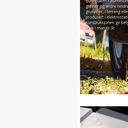
Bunnplaten i aluminium 
greiner og andre hindr
grusveier, i terreng ell
produsert i elektrosta
konstruksjonen gir betyd
bruk i mange år.