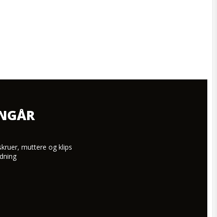
NNGÅR
skruer, muttere og klips

dning