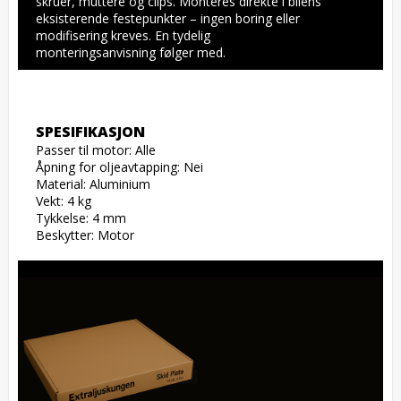
skruer, muttere og clips. Monteres direkte i bilens 
eksisterende festepunkter – ingen boring eller 
modifisering kreves. En tydelig 
monteringsanvisning følger med.
SPESIFIKASJON
Passer til motor: Alle

Åpning for oljeavtapping: Nei

Material: Aluminium

Vekt: 4 kg

Tykkelse: 4 mm

Beskytter: Motor