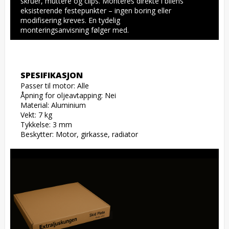
skruer, muttere og clips. Monteres direkte i bilens 
eksisterende festepunkter – ingen boring eller 
modifisering kreves. En tydelig 
monteringsanvisning følger med.
SPESIFIKASJON
Passer til motor: Alle

Åpning for oljeavtapping: Nei

Material: Aluminium

Vekt: 7 kg

Tykkelse: 3 mm

Beskytter: Motor, girkasse, radiator