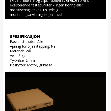
skruer, muttere og clips. Monteres direkte i bilens 
eksisterende festepunkter – ingen boring eller 
modifisering kreves. En tydelig 
monteringsanvisning følger med.
SPESIFIKASJON
Passer til motor: Alle

Åpning for oljeavtapping: Nei

Material: Stål

Vekt: 8 kg

Tykkelse: 2 mm

Beskytter: Motor, girkasse