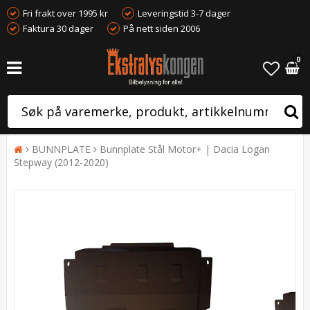
Fri frakt over 1995 kr
Leveringstid 3-7 dager
Faktura 30 dager
På nett siden 2006
0
BUNNPLATE
Bunnplate Stål Motor+ | Dacia Logan
Stepway (2012-2020)