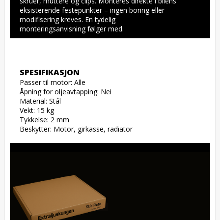
skruer, muttere og clips. Monteres direkte i bilens 
eksisterende festepunkter – ingen boring eller 
modifisering kreves. En tydelig 
monteringsanvisning følger med.
SPESIFIKASJON
Passer til motor: Alle

Åpning for oljeavtapping: Nei

Material: Stål

Vekt: 15 kg

Tykkelse: 2 mm

Beskytter: Motor, girkasse, radiator