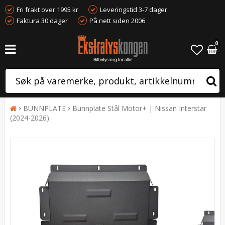
Fri frakt over 1995 kr
Leveringstid 3-7 dager
Faktura 30 dager
På nett siden 2006
0
BUNNPLATE
Bunnplate Stål Motor+ | Nissan Interstar
(2024-2026)