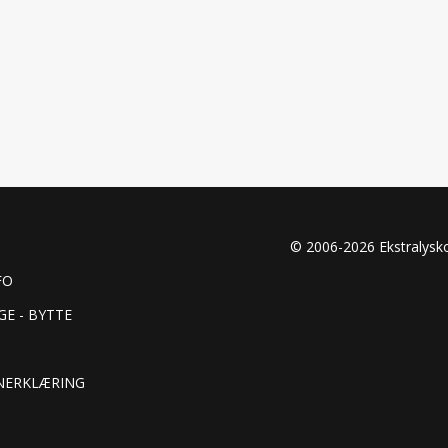
© 2006-2026 Ekstralys
FO
GE - BYTTE
NERKLÆRING