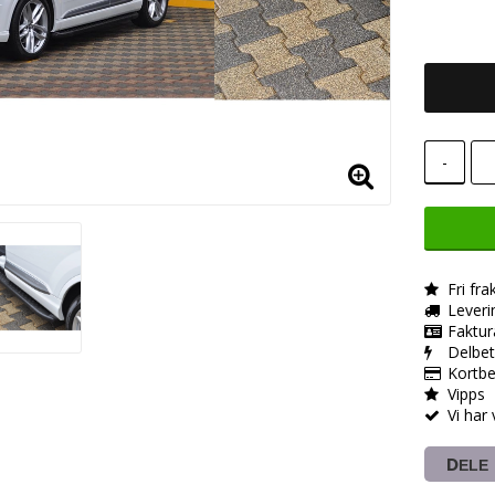
-
Fri fra
Leveri
Faktur
Delbet
Kortbe
Vipps
Vi har
DELE