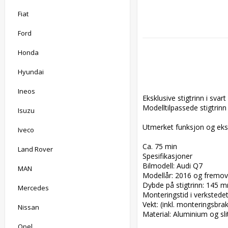
Fiat
Ford
Honda
Hyundai
Ineos
Eksklusive stigtrinn i svart 
Modelltilpassede stigtrinn
Isuzu
Utmerket funksjon og eksklu
Iveco
Ca. 75 min

Land Rover
Spesifikasjoner

Bilmodell: Audi Q7

MAN
Modellår: 2016 og fremove
Dybde på stigtrinn: 145 m
Mercedes
Monteringstid i verkstedet 
Vekt: (inkl. monteringsbrak
Nissan
Material: Aluminium og slit
Opel