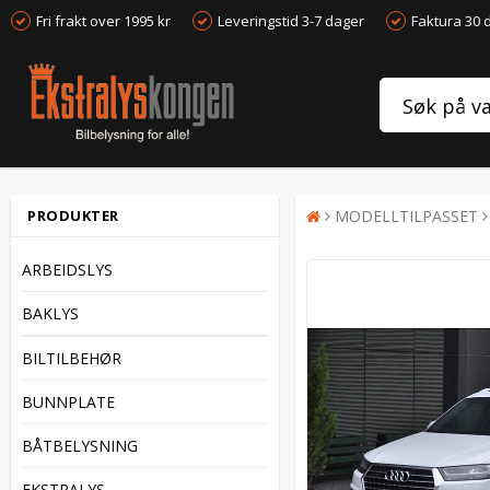
Fri frakt over 1995 kr
Leveringstid 3-7 dager
Faktura 30 
PRODUKTER
MODELLTILPASSET
ARBEIDSLYS
BAKLYS
BILTILBEHØR
BUNNPLATE
BÅTBELYSNING
EKSTRALYS