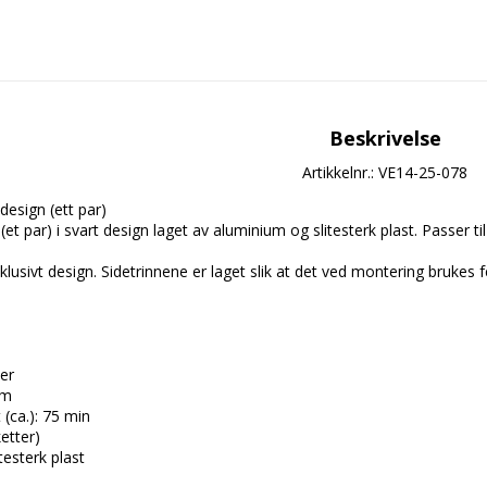
Beskrivelse
Artikkelnr.: VE14-25-078
design (ett par)

 (et par) i svart design laget av aluminium og slitesterk plast. Passer
sivt design. Sidetrinnene er laget slik at det ved montering brukes ferd
r

m

(ca.): 75 min

etter)

esterk plast
