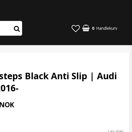
0
Handlekurv
steps Black Anti Slip | Audi
016-
 NOK
o list of favorites
Les mer...