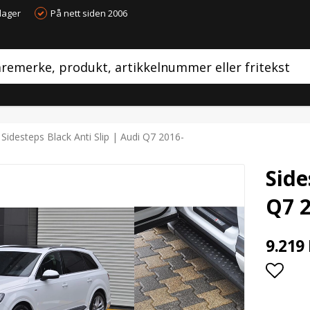
dager
På nett siden 2006
Sidesteps Black Anti Slip | Audi Q7 2016-
Side
Q7 2
9.219
Add t