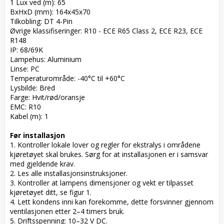
1 Lux ved (m): 65

BxHxD (mm): 164x45x70

Tilkobling: DT 4-Pin

Øvrige klassifiseringer: R10 - ECE R65 Class 2, ECE R23, ECE 
R148

IP: 68/69K

Lampehus: Aluminium

Linse: PC

Temperaturområde: -40°C til +60°C

Lysbilde: Bred

Farge: Hvit/rød/oransje

EMC: R10

Kabel (m): 1

Før installasjon
1. Kontroller lokale lover og regler for ekstralys i områdene 
kjøretøyet skal brukes. Sørg for at installasjonen er i samsvar 
med gjeldende krav.

2. Les alle installasjonsinstruksjoner.

3. Kontroller at lampens dimensjoner og vekt er tilpasset 
kjøretøyet ditt, se figur 1.

4. Lett kondens inni kan forekomme, dette forsvinner gjennom 
ventilasjonen etter 2–4 timers bruk.

5. Driftsspenning: 10–32 V DC.
