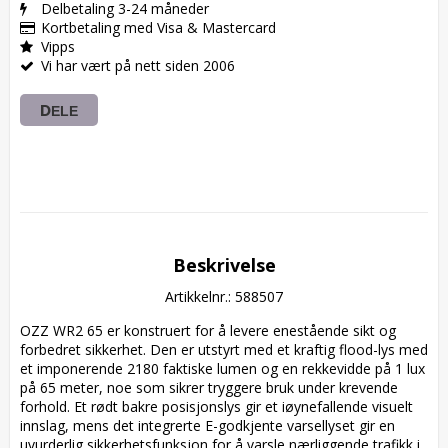
Delbetaling 3-24 måneder
Kortbetaling med Visa & Mastercard
Vipps
Vi har vært på nett siden 2006
DELE
Beskrivelse
Artikkelnr.: 588507
OZZ WR2 65 er konstruert for å levere enestående sikt og 
forbedret sikkerhet. Den er utstyrt med et kraftig flood-lys med 
et imponerende 2180 faktiske lumen og en rekkevidde på 1 lux 
på 65 meter, noe som sikrer tryggere bruk under krevende 
forhold. Et rødt bakre posisjonslys gir et iøynefallende visuelt 
innslag, mens det integrerte E-godkjente varsellyset gir en 
uvurderlig sikkerhetsfunksjon for å varsle nærliggende trafikk i 