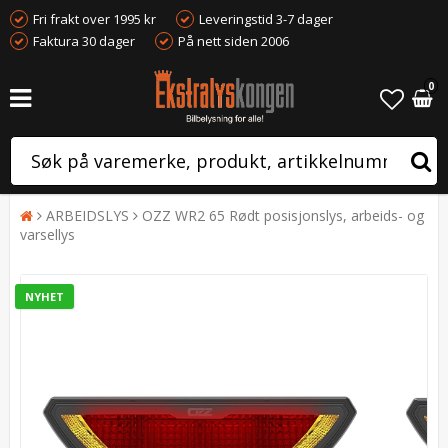
Fri frakt over 1995 kr
Leveringstid 3-7 dager
Faktura 30 dager
På nett siden 2006
0
ARBEIDSLYS
OZZ WR2 65 Rødt posisjonslys, arbeids- og
varsellys
NYHET