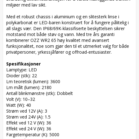
miljøer med lav sikt.

Med et robust chassis i aluminium og en slitesterk linse i 
polykarbonat er LED-baren konstruert for å fungere pålitelig i 
all slags vær. Den IP68/69K-klassifiserte beskyttelsen sikrer 
motstand mot både støv og vann. Med tre års garanti 
kombinerer OZZ WR2 65 høy kvalitet med avansert 
funksjonalitet, noe som gjør den til et utmerket valg for både 
privatpersoner, yrkessjåfører og offroad-entusiaster.

Spesifikasjoner
Lamptype: LED

Dioder (stk): 22

Lm teoretisk (lumen): 3600

Lm målt (lumen): 2180

Antall blinkmønstre (stk): Dobbelt

Volt (V): 10–32

Watt (W): 40

Strøm ved 12V (A): 3

Strøm ved 24V (A): 1.5

Effekt ved 12 V (W): 36

Effekt ved 24 V (W): 36

Fargetemperatur (K): 5000
