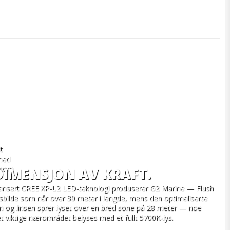
 
med 
 som 
DIMENSJON AV KRAFT.
ansert CREE XP-L2 LED-teknologi produserer G2 Marine — Flush 
ysbilde som når over 30 meter i lengde, mens den optimaliserte 
en og linsen sprer lyset over en bred sone på 28 meter — noe 
t viktige nærområdet belyses med et fullt 5700K-lys.