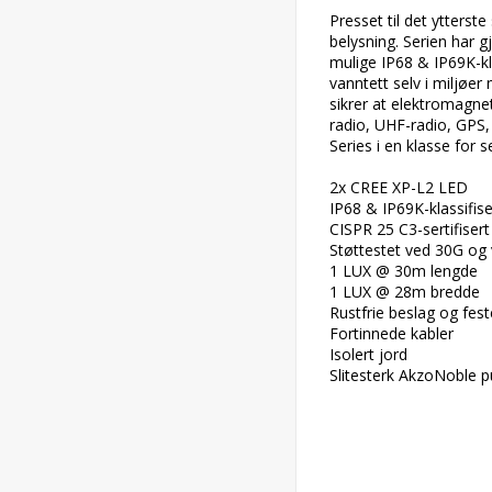
Presset til det ytterst
belysning. Serien har 
mulige IP68 & IP69K-kl
vanntett selv i miljøer
sikrer at elektromagne
radio, UHF-radio, GPS,
Series i en klasse for se
2x CREE XP-L2 LED

IP68 & IP69K-klassifiser
CISPR 25 C3-sertifisert

Støttestet ved 30G og 
1 LUX @ 30m lengde

1 LUX @ 28m bredde

Rustfrie beslag og feste
Fortinnede kabler

Isolert jord

Slitesterk AkzoNoble pu