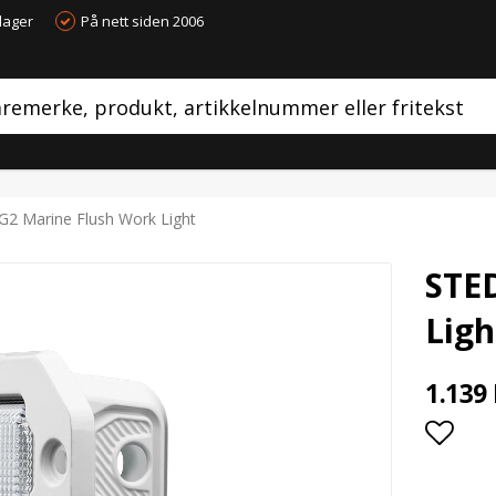
dager
På nett siden 2006
G2 Marine Flush Work Light
STED
Ligh
1.139
Add t