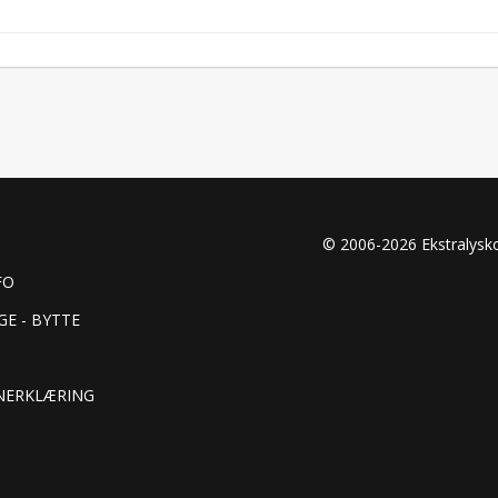
1 x STEDI G2 Mar
1 x Rustfrie besl
1 x Rustfritt fest
© 2006-2026 Ekstralys
FO
GE - BYTTE
NERKLÆRING