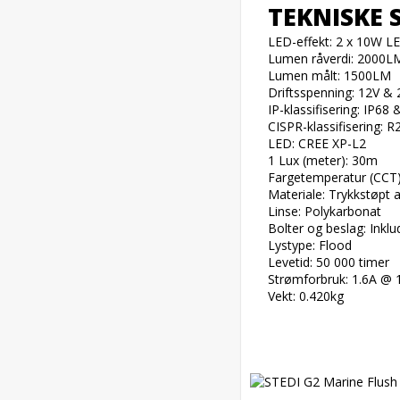
TEKNISKE 
LED-effekt: 2 x 10W LE
Lumen råverdi: 2000LM
Lumen målt: 1500LM

Driftsspenning: 12V & 
IP-klassifisering: IP68 
CISPR-klassifisering: R
LED: CREE XP-L2

1 Lux (meter): 30m

Fargetemperatur (CCT)
Materiale: Trykkstøpt 
Linse: Polykarbonat

Bolter og beslag: Inklud
Lystype: Flood

Levetid: 50 000 timer

Strømforbruk: 1.6A @ 1
Vekt: 0.420kg