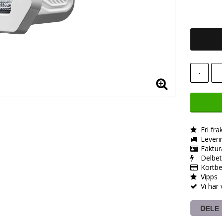
-
Fri fra
Leveri
Faktur
Delbet
Kortbe
Vipps
Vi har
DELE