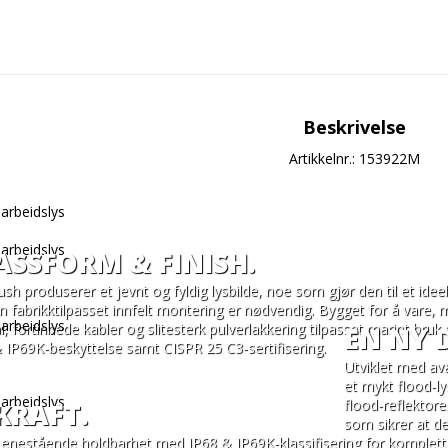
Beskrivelse
Artikkelnr.: 153922M
ASSFORM & FINISH.
 produserer et jevnt og fyldig lysbilde, noe som gjør den til et ideelt
n fabrikktilpasset innfelt montering er nødvendig. Bygget for å vare, 
tål, fortinnede kabler og slitesterk pulverlakkering tilpasset marint bruk
EN NY 
IP69K-beskyttelse samt CISPR 25 C3-sertifisering.
Utviklet med av
et mykt flood-l
flood-reflektor
KRAFT.
som sikrer at de
 enestående holdbarhet med IP68 & IP69K-klassifisering for komplett 