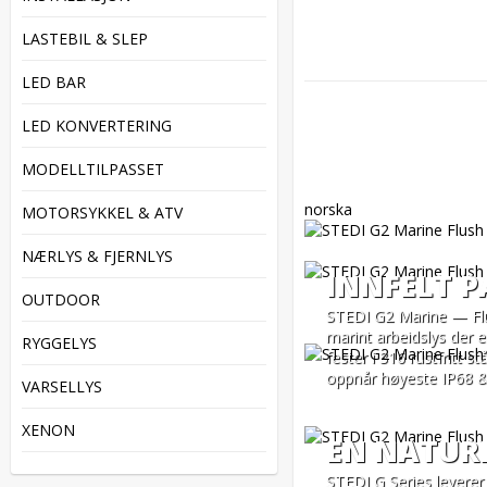
LASTEBIL & SLEP
LED BAR
LED KONVERTERING
MODELLTILPASSET
MOTORSYKKEL & ATV
NÆRLYS & FJERNLYS
INNFELT P
OUTDOOR
STEDI G2 Marine — Flush
marint arbeidslys der e
RYGGELYS
fester i 316 rustfritt s
oppnår høyeste IP68 & 
VARSELLYS
XENON
EN NATUR
STEDI G Series leverer