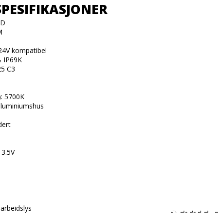
SPESIFIKASJONER
D



24V kompatibel

& IP69K

25 C3

: 5700K

aluminiumshus

ert

3.5V

DETTE 