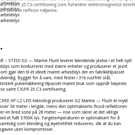
amt CISPR 25 C3-sertifisering som forhindrer elektromagnetisk interfe
se selv i de tøffeste miljøene.
.
ft – STEDI G2 — Marine Flush leverer blendende ytelse i et helt nytt 
eidslys som konkurrerer med større enheter og produserer et jevnt 
som gjør den til et ideelt marint arbeidslys der en fabrikktilpasset 
vendig. Bygget for å vare, med fester i 316 rustfritt stål, 
itesterk pulverlakkering tilpasset marint bruk som oppnår høyeste 
se samt CISPR 25 C3-sertifisering.

 CREE XP-L2 LED-teknologi produserer G2 Marine — Flush et mykt 
 over 30 meter i lengde, mens den optimaliserte flood-reflektoren 
over en bred sone på 28 meter — noe som sikrer at det viktige 
 et fullt 5700K-lys. Fargetemperaturen er optimalisert for å 
ys samtidig som blending og øyetretthet reduseres, slik at du kan 
ppgaven uten kompromisser.
