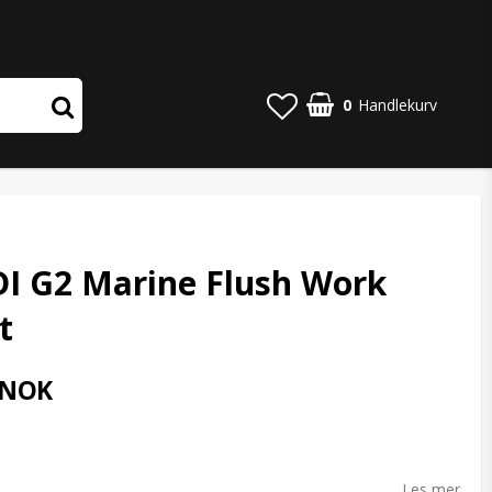
0
Handlekurv
I G2 Marine Flush Work
t
 NOK
o list of favorites
Les mer...