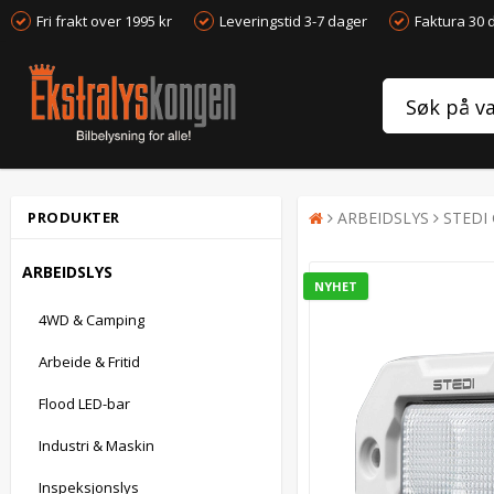
Fri frakt over 1995 kr
Leveringstid 3-7 dager
Faktura 30 
PRODUKTER
ARBEIDSLYS
STEDI 
ARBEIDSLYS
NYHET
4WD & Camping
Arbeide & Fritid
Flood LED-bar
Industri & Maskin
Inspeksjonslys