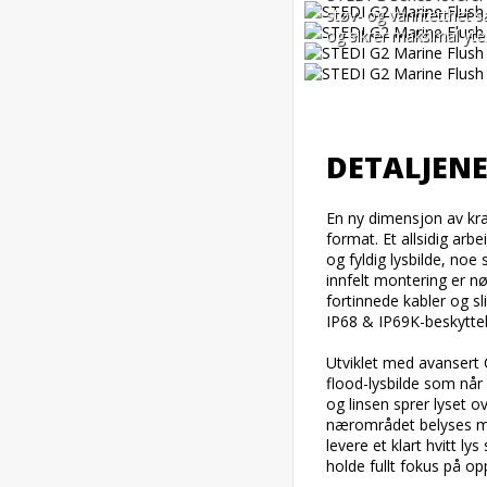
støv- og vanntetthet s
og sikrer maksimal ytel
DETALJENE
En ny dimensjon av kra
format. Et allsidig arb
og fyldig lysbilde, noe 
innfelt montering er nød
fortinnede kabler og sl
IP68 & IP69K-beskyttel
Utviklet med avansert
flood-lysbilde som når
og linsen sprer lyset 
nærområdet belyses med
levere et klart hvitt l
holde fullt fokus på o