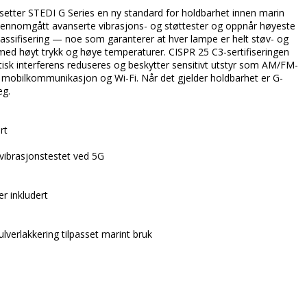
e setter STEDI G Series en ny standard for holdbarhet innen marin 
gjennomgått avanserte vibrasjons- og støttester og oppnår høyeste 
assifisering — noe som garanterer at hver lampe er helt støv- og 
 med høyt trykk og høye temperaturer. CISPR 25 C3-sertifiseringen 
tisk interferens reduseres og beskytter sensitivt utstyr som AM/FM-
 mobilkommunikasjon og Wi-Fi. Når det gjelder holdbarhet er G-
g.

t

vibrasjonstestet ved 5G

r inkludert

lverlakkering tilpasset marint bruk