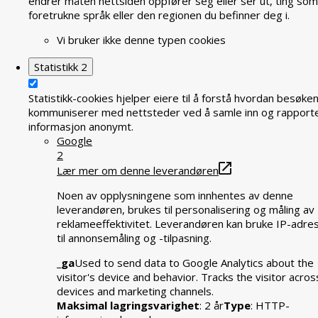
endrer måten nettsiden oppfører seg eller ser ut, ting som
foretrukne språk eller den regionen du befinner deg i.
Vi bruker ikke denne typen cookies
Statistikk
2
Statistikk-cookies hjelper eiere til å forstå hvordan besøke
kommuniserer med nettsteder ved å samle inn og rapport
informasjon anonymt.
Google
2
Lær mer om denne leverandøren
Noen av opplysningene som innhentes av denne
leverandøren, brukes til personalisering og måling av
reklameeffektivitet. Leverandøren kan bruke IP-adre
til annonsemåling og -tilpasning.
_ga
Used to send data to Google Analytics about the
visitor's device and behavior. Tracks the visitor acros
devices and marketing channels.
Maksimal lagringsvarighet
: 2 år
Type
: HTTP-