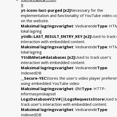
9
yt-icons-last-purged [x2]
Necessary for the
implementation and functionality of YouTube video-c
on the website.
Maksimal lagringsvarighet
: Vedvarende
Type
: HT
lokal lagring
ytidb::LAST_RESULT_ENTRY_KEY [x2]
Used to track 
interaction with embedded content.
Maksimal lagringsvarighet
: Vedvarende
Type
: HT
lokal lagring
YtIdbMeta#databases [x2]
Used to track user’s
interaction with embedded content.
Maksimal lagringsvarighet
: Vedvarende
Type
:
IndexedDB
__Secure-YEC
Stores the user's video player prefere
using embedded YouTube video
Maksimal lagringsvarighet
: Økt
Type
: HTTP-
informasjonskapsel
LogsDatabaseV2:V#||LogsRequestsStore
Used t
track user’s interaction with embedded content.
Maksimal lagringsvarighet
: Vedvarende
Type
:
IndexedDB