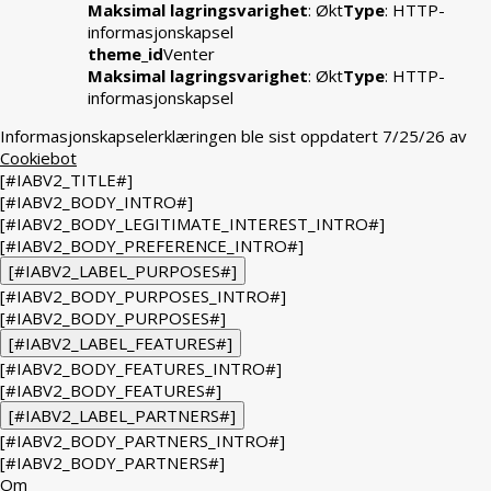
Maksimal lagringsvarighet
: Økt
Type
: HTTP-
informasjonskapsel
theme_id
Venter
Maksimal lagringsvarighet
: Økt
Type
: HTTP-
informasjonskapsel
Informasjonskapselerklæringen ble sist oppdatert 7/25/26 av
Cookiebot
[#IABV2_TITLE#]
[#IABV2_BODY_INTRO#]
[#IABV2_BODY_LEGITIMATE_INTEREST_INTRO#]
[#IABV2_BODY_PREFERENCE_INTRO#]
[#IABV2_LABEL_PURPOSES#]
[#IABV2_BODY_PURPOSES_INTRO#]
[#IABV2_BODY_PURPOSES#]
[#IABV2_LABEL_FEATURES#]
[#IABV2_BODY_FEATURES_INTRO#]
[#IABV2_BODY_FEATURES#]
[#IABV2_LABEL_PARTNERS#]
[#IABV2_BODY_PARTNERS_INTRO#]
[#IABV2_BODY_PARTNERS#]
Om