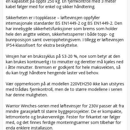
en kapasitet på opptil 250 kg. En fjernkontroll med 3 meter 
kabel følger med for enkel og sikker håndtering.

Sikkerheten er i toppklasse – løftevinsjen oppfyller 
internasjonale standarder BS EN1449-2 og BS EN1449-2. Den 
har innebygde sikkerhetsfunksjoner som brems som holder 
hele den angitte vekten, sikkerhetssperrer i både topp- og 
bunnposisjon samt overopphetingsvern. I tillegg er løftevinsjen 
IP54-klassifisert for ekstra beskyttelse.

Vinsjen har en brukssyklus på S3-20 %, noe som betyr at den 
kan brukes kontinuerlig i to minutter og deretter må kjøles ned 
i åtte minutter. Bremsen er godkjent for hele maksvekten, så 
du kan trygt håndtere hengende laster ved behov.

Vær oppmerksom på at modellen 220VEH250 ikke kan utstyres 
med trådløs fjernkontroll, men de to større modellene i serien 
har denne muligheten.

Warrior Winches-serien med løftevinsjer for 230V passer alt fra 
mindre garasjeløft til større byggeprosjekter. De er kompakte, 
lettmonterte og brukervennlige. Fester for firkantet rør følger 
med, og det finnes ferdige monteringsarmer som tilbehør for 
enda enklere installasjon.
