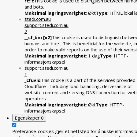
rc::c
This cookie is used to distinguish between huma
and bots.
Maksimal lagringsvarighet
: Økt
Type
: HTML lokal l
stedi.com.au
support.stedi.com.au
2
__cf_bm [x2]
This cookie is used to distinguish betwe
humans and bots. This is beneficial for the website, in
order to make valid reports on the use of their websi
Maksimal lagringsvarighet
: 1 dag
Type
: HTTP-
informasjonskapsel
support.stedi.com.au
1
_cfuvid
This cookie is a part of the services provided
Cloudflare - Including load-balancing, deliverance of
website content and serving DNS connection for web
operators.
Maksimal lagringsvarighet
: Økt
Type
: HTTP-
informasjonskapsel
Egenskaper
0
Preferanse-cookies gjør et nettsted for å huske informasj