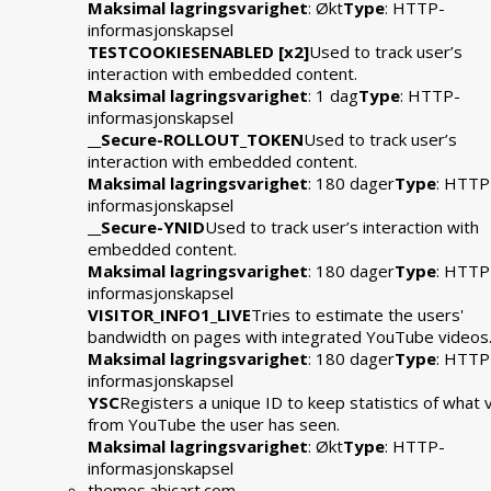
Maksimal lagringsvarighet
: Økt
Type
: HTTP-
informasjonskapsel
TESTCOOKIESENABLED [x2]
Used to track user’s
interaction with embedded content.
Maksimal lagringsvarighet
: 1 dag
Type
: HTTP-
informasjonskapsel
__Secure-ROLLOUT_TOKEN
Used to track user’s
interaction with embedded content.
Maksimal lagringsvarighet
: 180 dager
Type
: HTTP
informasjonskapsel
__Secure-YNID
Used to track user’s interaction with
embedded content.
Maksimal lagringsvarighet
: 180 dager
Type
: HTTP
informasjonskapsel
VISITOR_INFO1_LIVE
Tries to estimate the users'
bandwidth on pages with integrated YouTube videos
Maksimal lagringsvarighet
: 180 dager
Type
: HTTP
informasjonskapsel
YSC
Registers a unique ID to keep statistics of what 
from YouTube the user has seen.
Maksimal lagringsvarighet
: Økt
Type
: HTTP-
informasjonskapsel
themes.abicart.com