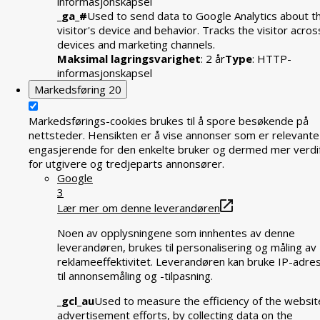
informasjonskapsel
_ga_#
Used to send data to Google Analytics about t
visitor's device and behavior. Tracks the visitor acros
devices and marketing channels.
Maksimal lagringsvarighet
: 2 år
Type
: HTTP-
informasjonskapsel
Markedsføring
20
Markedsførings-cookies brukes til å spore besøkende på
nettsteder. Hensikten er å vise annonser som er relevante
engasjerende for den enkelte bruker og dermed mer verdif
for utgivere og tredjeparts annonsører.
Google
3
Lær mer om denne leverandøren
Noen av opplysningene som innhentes av denne
leverandøren, brukes til personalisering og måling av
reklameeffektivitet. Leverandøren kan bruke IP-adre
til annonsemåling og -tilpasning.
_gcl_au
Used to measure the efficiency of the websit
advertisement efforts, by collecting data on the