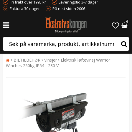
Fri frakt over 1995 kr
Leveringstid 3-7 dager
Faktura 30 dager
På nett siden 2006
0
BILTILBEHØR
Vinsjer
Elektrisk løftevinsj Warrior
Winches 250kg IP54 - 230 V