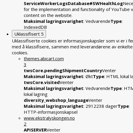
ServiceWorkerLogsDatabase#SWHealthLog
Nece
for the implementation and functionality of YouTube 
content on the website.
Maksimal lagringsvarighet
: Vedvarende
Type
:
IndexedDB
Uklassifisert
5
Uklassifiserte cookies er informasjonskapsler som vi er i fe
med å klassifisere, sammen med leverandørene av enkelte
cookies.
themes.abicart.com
3
twsCore.pendingShipmentCountry
Venter
Maksimal lagringsvarighet
: Økt
Type
: HTML lokal l
twsCore.visited
Venter
Maksimal lagringsvarighet
: Vedvarende
Type
: HT
lokal lagring
diversity_webshop_language
Venter
Maksimal lagringsvarighet
: 2912238 dager
Type
:
HTTP-informasjonskapsel
www.ekstralyskongen.no
2
APISERVER
Venter