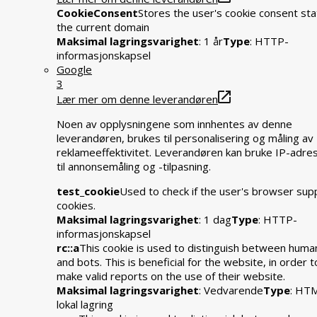
CookieConsent
Stores the user's cookie consent sta
the current domain
Maksimal lagringsvarighet
: 1 år
Type
: HTTP-
informasjonskapsel
Google
3
Lær mer om denne leverandøren
Noen av opplysningene som innhentes av denne
leverandøren, brukes til personalisering og måling av
reklameeffektivitet. Leverandøren kan bruke IP-adre
til annonsemåling og -tilpasning.
test_cookie
Used to check if the user's browser sup
cookies.
Maksimal lagringsvarighet
: 1 dag
Type
: HTTP-
informasjonskapsel
rc::a
This cookie is used to distinguish between huma
and bots. This is beneficial for the website, in order t
make valid reports on the use of their website.
Maksimal lagringsvarighet
: Vedvarende
Type
: HT
lokal lagring