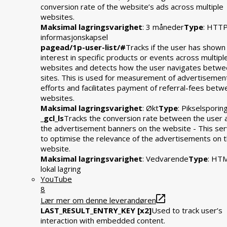
conversion rate of the website’s ads across multiple
websites.
Maksimal lagringsvarighet
: 3 måneder
Type
: HTT
informasjonskapsel
pagead/1p-user-list/#
Tracks if the user has shown
interest in specific products or events across multipl
websites and detects how the user navigates betwe
sites. This is used for measurement of advertisemen
efforts and facilitates payment of referral-fees bet
websites.
Maksimal lagringsvarighet
: Økt
Type
: Pikselsporin
_gcl_ls
Tracks the conversion rate between the user 
the advertisement banners on the website - This se
to optimise the relevance of the advertisements on 
website.
Maksimal lagringsvarighet
: Vedvarende
Type
: HT
lokal lagring
YouTube
8
Lær mer om denne leverandøren
LAST_RESULT_ENTRY_KEY [x2]
Used to track user’s
interaction with embedded content.