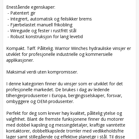
Enestående egenskaper:

 - Patentert gir

 - Integrert, automatisk og feilsikker brems

 - Fjærbelastet manuell frikobling

 - Wireguide og fester i rustfritt stål

 - Robust konstruksjon for lang levetid

Kompakt. Tøff. Pålitelig. Warrior Winches hydrauliske vinsjer er 
utviklet for profesjonelle industrielle og kommersielle 
applikasjoner.

Maksimal verdi uten kompromisser.

I denne kategorien finner du vinsjer som er utviklet for det 
profesjonelle markedet. De brukes i dag av ledende 
tilhengerprodusenter i Europa, bergingsselskaper, forsvar, 
ombyggere og OEM-produsenter.

Perfekt for deg som krever høy kvalitet, pålitelig ytelse og 
valgfrihet. Blant de fremste funksjonene finner du motorer 
med dobbel kapsling og messingdetaljer, kraftige vanntette 
kontaktorer, dobbeltkapslede tromler med vedlikeholdsfrie 
lager samt stillegående og effektive planetgir i stål. Til disse 