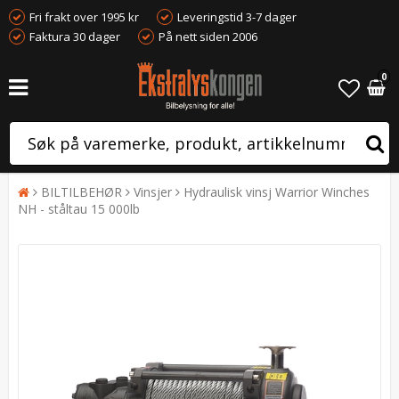
Fri frakt over 1995 kr
Leveringstid 3-7 dager
Faktura 30 dager
På nett siden 2006
0
BILTILBEHØR
Vinsjer
Hydraulisk vinsj Warrior Winches
NH - ståltau 15 000lb