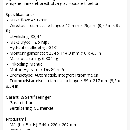
vinsjene finnes et bredt utvalg av robuste tilbehør.

Spesifikasjoner

 - Maks flow: 45 L/min

 - Wire/tau – diameter x lengde: 12 mm x 26,5 m (0,47 in x 87 
ft)

 - Utveksling: 33,4:1

 - Maks trykk: 12,5 Mpa

 - Hydraulisk tilkobling: G1/2

 - Monteringsmønster: 254 x 114,3 mm (10 x 4,5 in)

 - Maks belastning: 6 804 kg

 - Frikobling: Manuell

 - Motor: Hydraulisk Dis 80 ml/r

 - Bremsetype: Automatisk, integrert i trommelen

 - Trommelstørrelse – diameter x lengde: 89 x 217 mm (3,5 x 
8,54 in)

Garanti & Sertifiseringer

 - Garanti: 1 år

 - Sertifisering: CE-merket

Produktmål

 - Mål (L x B x H): 544 x 226 x 262 mm
