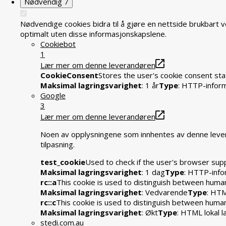
Nødvendig
7
Nødvendige cookies bidra til å gjøre en nettside brukbart 
optimalt uten disse informasjonskapslene.
Cookiebot
1
Lær mer om denne leverandøren
CookieConsent
Stores the user's cookie consent sta
Maksimal lagringsvarighet
: 1 år
Type
: HTTP-infor
Google
3
Lær mer om denne leverandøren
Noen av opplysningene som innhentes av denne levera
tilpasning.
test_cookie
Used to check if the user's browser sup
Maksimal lagringsvarighet
: 1 dag
Type
: HTTP-info
rc::a
This cookie is used to distinguish between humans
Maksimal lagringsvarighet
: Vedvarende
Type
: HTM
rc::c
This cookie is used to distinguish between huma
Maksimal lagringsvarighet
: Økt
Type
: HTML lokal l
stedi.com.au