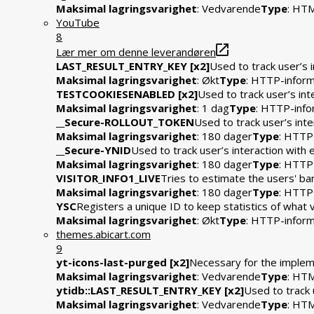
Maksimal lagringsvarighet
: Vedvarende
Type
: HTM
YouTube
8
Lær mer om denne leverandøren
LAST_RESULT_ENTRY_KEY [x2]
Used to track user’s 
Maksimal lagringsvarighet
: Økt
Type
: HTTP-infor
TESTCOOKIESENABLED [x2]
Used to track user’s in
Maksimal lagringsvarighet
: 1 dag
Type
: HTTP-info
__Secure-ROLLOUT_TOKEN
Used to track user’s int
Maksimal lagringsvarighet
: 180 dager
Type
: HTTP
__Secure-YNID
Used to track user’s interaction wit
Maksimal lagringsvarighet
: 180 dager
Type
: HTTP
VISITOR_INFO1_LIVE
Tries to estimate the users' b
Maksimal lagringsvarighet
: 180 dager
Type
: HTTP
YSC
Registers a unique ID to keep statistics of what
Maksimal lagringsvarighet
: Økt
Type
: HTTP-infor
themes.abicart.com
9
yt-icons-last-purged [x2]
Necessary for the impleme
Maksimal lagringsvarighet
: Vedvarende
Type
: HTM
ytidb::LAST_RESULT_ENTRY_KEY [x2]
Used to track 
Maksimal lagringsvarighet
: Vedvarende
Type
: HTM