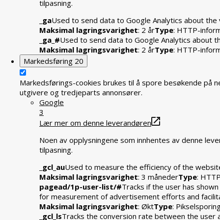
tilpasning.
_ga
Used to send data to Google Analytics about the v
Maksimal lagringsvarighet
: 2 år
Type
: HTTP-infor
_ga_#
Used to send data to Google Analytics about the
Maksimal lagringsvarighet
: 2 år
Type
: HTTP-infor
Markedsføring
20
Markedsførings-cookies brukes til å spore besøkende på ne
utgivere og tredjeparts annonsører.
Google
3
Lær mer om denne leverandøren
Noen av opplysningene som innhentes av denne levera
tilpasning.
_gcl_au
Used to measure the efficiency of the website
Maksimal lagringsvarighet
: 3 måneder
Type
: HTTP
pagead/1p-user-list/#
Tracks if the user has shown
for measurement of advertisement efforts and facili
Maksimal lagringsvarighet
: Økt
Type
: Pikselsporin
_gcl_ls
Tracks the conversion rate between the user 