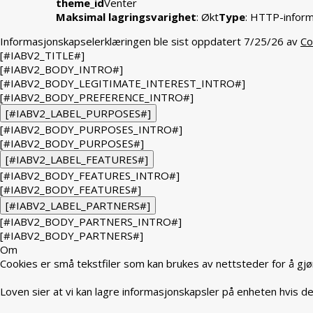
theme_id
Venter
Maksimal lagringsvarighet
: Økt
Type
: HTTP-infor
Informasjonskapselerklæringen ble sist oppdatert 7/25/26 av
Co
[#IABV2_TITLE#]
[#IABV2_BODY_INTRO#]
[#IABV2_BODY_LEGITIMATE_INTEREST_INTRO#]
[#IABV2_BODY_PREFERENCE_INTRO#]
[#IABV2_LABEL_PURPOSES#]
[#IABV2_BODY_PURPOSES_INTRO#]
[#IABV2_BODY_PURPOSES#]
[#IABV2_LABEL_FEATURES#]
[#IABV2_BODY_FEATURES_INTRO#]
[#IABV2_BODY_FEATURES#]
[#IABV2_LABEL_PARTNERS#]
[#IABV2_BODY_PARTNERS_INTRO#]
[#IABV2_BODY_PARTNERS#]
Om
Cookies er små tekstfiler som kan brukes av nettsteder for å gjø
Loven sier at vi kan lagre informasjonskapsler på enheten hvis de 