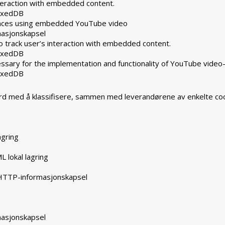
nteraction with embedded content.
dexedDB
rences using embedded YouTube video
masjonskapsel
 track user’s interaction with embedded content.
dexedDB
ssary for the implementation and functionality of YouTube video
dexedDB
ferd med å klassifisere, sammen med leverandørene av enkelte coo
agring
L lokal lagring
 HTTP-informasjonskapsel
masjonskapsel