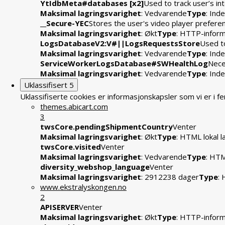
YtIdbMeta#databases [x2]
Used to track user’s i
Maksimal lagringsvarighet
: Vedvarende
Type
: In
__Secure-YEC
Stores the user's video player prefe
Maksimal lagringsvarighet
: Økt
Type
: HTTP-infor
LogsDatabaseV2:V#||LogsRequestsStore
Used to
Maksimal lagringsvarighet
: Vedvarende
Type
: In
ServiceWorkerLogsDatabase#SWHealthLog
Nece
Maksimal lagringsvarighet
: Vedvarende
Type
: In
Uklassifisert
5
Uklassifiserte cookies er informasjonskapsler som vi er i 
themes.abicart.com
3
twsCore.pendingShipmentCountry
Venter
Maksimal lagringsvarighet
: Økt
Type
: HTML lokal l
twsCore.visited
Venter
Maksimal lagringsvarighet
: Vedvarende
Type
: HTM
diversity_webshop_language
Venter
Maksimal lagringsvarighet
: 2912238 dager
Type
:
www.ekstralyskongen.no
2
APISERVER
Venter
Maksimal lagringsvarighet
: Økt
Type
: HTTP-infor