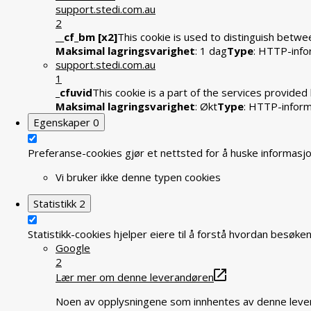
support.stedi.com.au
2
__cf_bm [x2]
This cookie is used to distinguish betwee
Maksimal lagringsvarighet
: 1 dag
Type
: HTTP-info
support.stedi.com.au
1
_cfuvid
This cookie is a part of the services provide
Maksimal lagringsvarighet
: Økt
Type
: HTTP-infor
Egenskaper
0
Preferanse-cookies gjør et nettsted for å huske informasjon
Vi bruker ikke denne typen cookies
Statistikk
2
Statistikk-cookies hjelper eiere til å forstå hvordan bes
Google
2
Lær mer om denne leverandøren
Noen av opplysningene som innhentes av denne levera