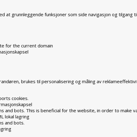
ved at grunnleggende funksjoner som side navigasjon og tilgang t
te for the current domain
masjonskapsel
ndøren, brukes til personalisering og måling av reklameeffektivi
ports cookies.
rmasjonskapsel
 and bots. This is beneficial for the website, in order to make va
L lokal lagring
ns and bots.
agring