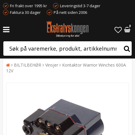
Fri frakt over 1995 kr
Leveringstid 3-7 dager
Faktura 30 dager
På nett siden 2006
0
BILTILBEHØR
Vinsjer
Kontaktor Warrior Winches 600A
12V