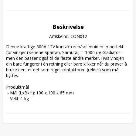
Beskrivelse
Artikkelnr.: CON012
Denne kraftige 600A 12V kontaktoren/solenoiden er perfekt 
for vinsjer i seriene Spartan, Samurai, T-1000 og Gladiator – 
men den passer også til de fleste andre merker. Hvis vinsjen 
din bare fungerer i én retning eller bare klikker når du prøver å 
bruke den, er det som regel kontaktoren (reléet) som må 
byttes.

Produktmål

 - Mål (LxBxH): 100 x 100 x 65 mm

 - Vekt: 1 kg