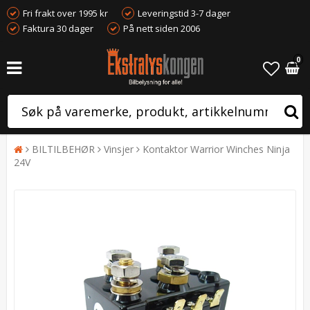
Fri frakt over 1995 kr
Leveringstid 3-7 dager
Faktura 30 dager
På nett siden 2006
0
BILTILBEHØR
Vinsjer
Kontaktor Warrior Winches Ninja
24V