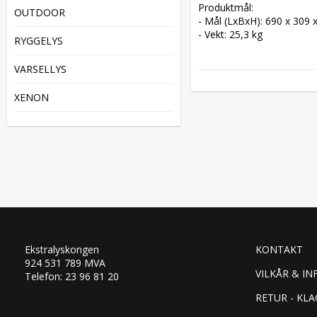
Produktmål:

OUTDOOR
- Mål (LxBxH): 690 x 309 
- Vekt: 25,3 kg
RYGGELYS
VARSELLYS
XENON
Ekstralyskongen
KONTAKT
924 531 789 MVA
VILKÅR & IN
Telefon: 23 96 81 20
RETUR - KLA