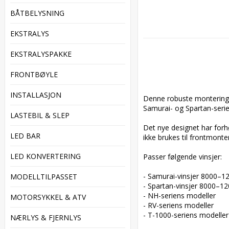
BÅTBELYSNING
EKSTRALYS
EKSTRALYSPAKKE
FRONTBØYLE
INSTALLASJON
Denne robuste monteringspl
Samurai- og Spartan-serien
LASTEBIL & SLEP
Det nye designet har forhø
LED BAR
ikke brukes til frontmonter
LED KONVERTERING
Passer følgende vinsjer:

- Samurai-vinsjer 8000–12
MODELLTILPASSET
- Spartan-vinsjer 8000–120
- NH-seriens modeller

MOTORSYKKEL & ATV
- RV-seriens modeller

- T-1000-seriens modeller

NÆRLYS & FJERNLYS