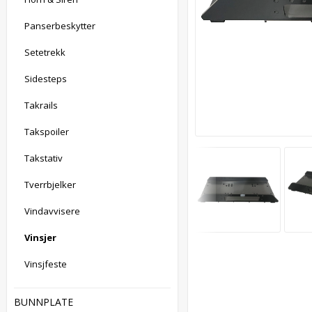
Panserbeskytter
Setetrekk
Sidesteps
Takrails
Takspoiler
Takstativ
Tverrbjelker
Vindavvisere
Vinsjer
Vinsjfeste
BUNNPLATE