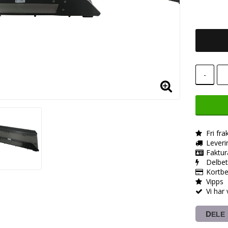
-
Fri fra
Leveri
Faktur
Delbet
Kortbe
Vipps
Vi har
DELE