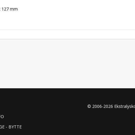
x 127 mm

© 2006-2026 Ekstralys
FO
GE - BYTTE