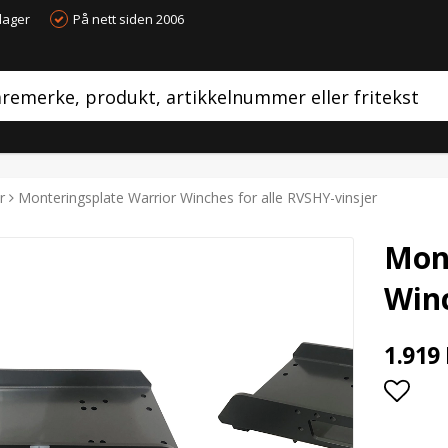
dager
På nett siden 2006
r
Monteringsplate Warrior Winches for alle RVSHY-vinsjer
Mont
Winc
1.919
Add t