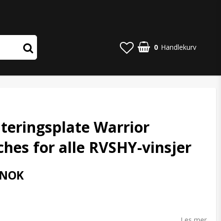
0
Handlekurv
eringsplate Warrior
hes for alle RVSHY-vinsjer
 NOK
o list of favorites
Les mer...