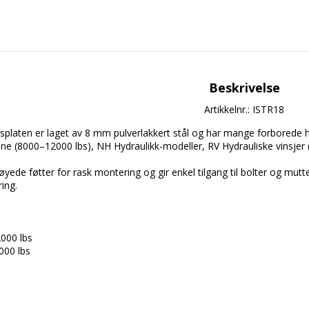
Beskrivelse
Artikkelnr.: ISTR18
aten er laget av 8 mm pulverlakkert stål og har mange forborede hull 
e (8000–12000 lbs), NH Hydraulikk-modeller, RV Hydrauliske vinsjer (a
yede føtter for rask montering og gir enkel tilgang til bolter og mutt
ing.

000 lbs

00 lbs
