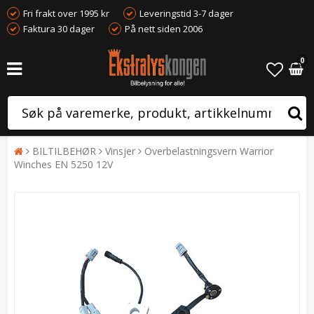
Fri frakt over 1995 kr
Leveringstid 3-7 dager
Faktura 30 dager
På nett siden 2006
0
BILTILBEHØR
Vinsjer
Overbelastningsvern Warrior
Winches EN 5250 12V