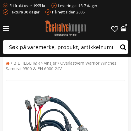
Fri frakt over 1995 kr
Leveringstid 3-7 dager
Faktura 30 dager
På nett siden 2006
0
BILTILBEHØR
Vinsjer
Overlastvern Warrior Winches
Samurai 9500 & EN 6000 24V