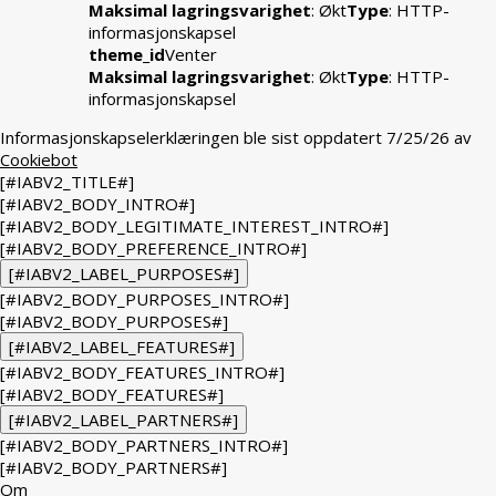
Maksimal lagringsvarighet
: Økt
Type
: HTTP-
informasjonskapsel
theme_id
Venter
Maksimal lagringsvarighet
: Økt
Type
: HTTP-
informasjonskapsel
Informasjonskapselerklæringen ble sist oppdatert 7/25/26 av
Cookiebot
[#IABV2_TITLE#]
[#IABV2_BODY_INTRO#]
[#IABV2_BODY_LEGITIMATE_INTEREST_INTRO#]
[#IABV2_BODY_PREFERENCE_INTRO#]
[#IABV2_LABEL_PURPOSES#]
[#IABV2_BODY_PURPOSES_INTRO#]
[#IABV2_BODY_PURPOSES#]
[#IABV2_LABEL_FEATURES#]
[#IABV2_BODY_FEATURES_INTRO#]
[#IABV2_BODY_FEATURES#]
[#IABV2_LABEL_PARTNERS#]
[#IABV2_BODY_PARTNERS_INTRO#]
[#IABV2_BODY_PARTNERS#]
Om