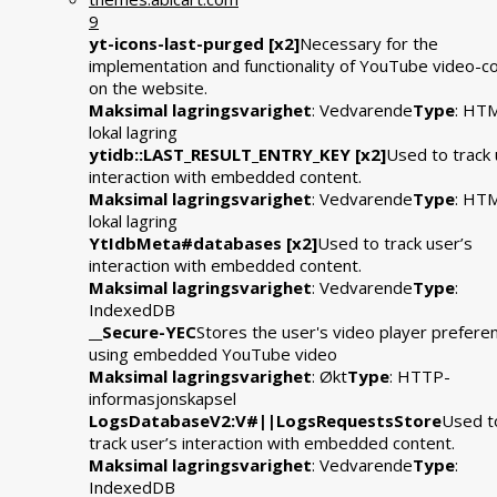
9
yt-icons-last-purged [x2]
Necessary for the
implementation and functionality of YouTube video-c
on the website.
Maksimal lagringsvarighet
: Vedvarende
Type
: HT
lokal lagring
ytidb::LAST_RESULT_ENTRY_KEY [x2]
Used to track 
interaction with embedded content.
Maksimal lagringsvarighet
: Vedvarende
Type
: HT
lokal lagring
YtIdbMeta#databases [x2]
Used to track user’s
interaction with embedded content.
Maksimal lagringsvarighet
: Vedvarende
Type
:
IndexedDB
__Secure-YEC
Stores the user's video player prefere
using embedded YouTube video
Maksimal lagringsvarighet
: Økt
Type
: HTTP-
informasjonskapsel
LogsDatabaseV2:V#||LogsRequestsStore
Used t
track user’s interaction with embedded content.
Maksimal lagringsvarighet
: Vedvarende
Type
:
IndexedDB