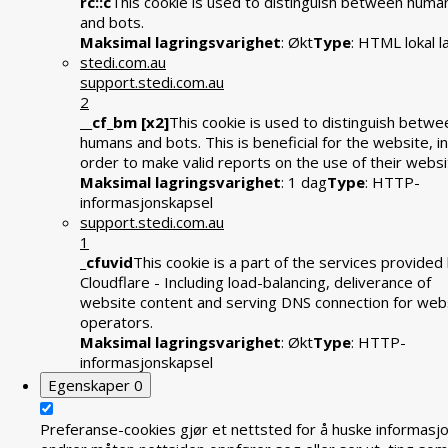
rc::c
This cookie is used to distinguish between huma
and bots.
Maksimal lagringsvarighet
: Økt
Type
: HTML lokal l
stedi.com.au
support.stedi.com.au
2
__cf_bm [x2]
This cookie is used to distinguish betwe
humans and bots. This is beneficial for the website, in
order to make valid reports on the use of their websi
Maksimal lagringsvarighet
: 1 dag
Type
: HTTP-
informasjonskapsel
support.stedi.com.au
1
_cfuvid
This cookie is a part of the services provided
Cloudflare - Including load-balancing, deliverance of
website content and serving DNS connection for web
operators.
Maksimal lagringsvarighet
: Økt
Type
: HTTP-
informasjonskapsel
Egenskaper
0
Preferanse-cookies gjør et nettsted for å huske informasj