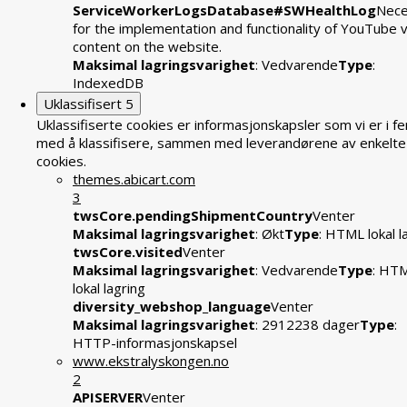
ServiceWorkerLogsDatabase#SWHealthLog
Nece
for the implementation and functionality of YouTube 
content on the website.
Maksimal lagringsvarighet
: Vedvarende
Type
:
IndexedDB
Uklassifisert
5
Uklassifiserte cookies er informasjonskapsler som vi er i fe
med å klassifisere, sammen med leverandørene av enkelte
cookies.
themes.abicart.com
3
twsCore.pendingShipmentCountry
Venter
Maksimal lagringsvarighet
: Økt
Type
: HTML lokal l
twsCore.visited
Venter
Maksimal lagringsvarighet
: Vedvarende
Type
: HT
lokal lagring
diversity_webshop_language
Venter
Maksimal lagringsvarighet
: 2912238 dager
Type
:
HTTP-informasjonskapsel
www.ekstralyskongen.no
2
APISERVER
Venter