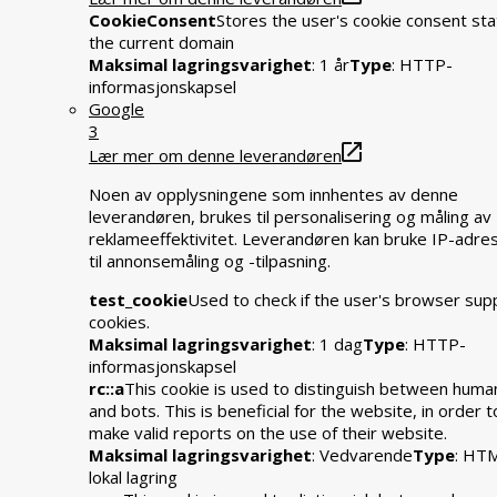
CookieConsent
Stores the user's cookie consent sta
the current domain
Maksimal lagringsvarighet
: 1 år
Type
: HTTP-
informasjonskapsel
Google
3
Lær mer om denne leverandøren
Noen av opplysningene som innhentes av denne
leverandøren, brukes til personalisering og måling av
reklameeffektivitet. Leverandøren kan bruke IP-adre
til annonsemåling og -tilpasning.
test_cookie
Used to check if the user's browser sup
cookies.
Maksimal lagringsvarighet
: 1 dag
Type
: HTTP-
informasjonskapsel
rc::a
This cookie is used to distinguish between huma
and bots. This is beneficial for the website, in order t
make valid reports on the use of their website.
Maksimal lagringsvarighet
: Vedvarende
Type
: HT
lokal lagring