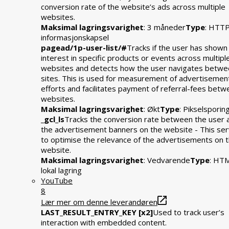
conversion rate of the website’s ads across multiple
websites.
Maksimal lagringsvarighet
: 3 måneder
Type
: HTT
informasjonskapsel
pagead/1p-user-list/#
Tracks if the user has shown
interest in specific products or events across multipl
websites and detects how the user navigates betwe
sites. This is used for measurement of advertisemen
efforts and facilitates payment of referral-fees bet
websites.
Maksimal lagringsvarighet
: Økt
Type
: Pikselsporin
_gcl_ls
Tracks the conversion rate between the user 
the advertisement banners on the website - This se
to optimise the relevance of the advertisements on 
website.
Maksimal lagringsvarighet
: Vedvarende
Type
: HT
lokal lagring
YouTube
8
Lær mer om denne leverandøren
LAST_RESULT_ENTRY_KEY [x2]
Used to track user’s
interaction with embedded content.