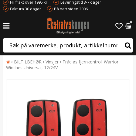
Fri frakt over 1995 kr
Leveringstid 3-7 dager
Faktura 30 dager
På nett siden 2006
0
BILTILBEHØR
Vinsjer
Trådløs fjernkontroll Warrior
Winches Universal, 12/24V