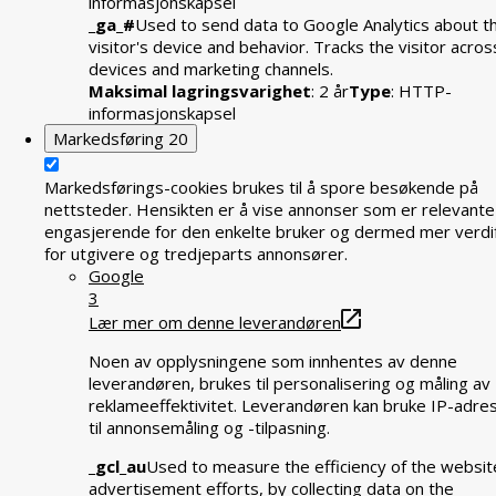
informasjonskapsel
_ga_#
Used to send data to Google Analytics about t
visitor's device and behavior. Tracks the visitor acros
devices and marketing channels.
Maksimal lagringsvarighet
: 2 år
Type
: HTTP-
informasjonskapsel
Markedsføring
20
Markedsførings-cookies brukes til å spore besøkende på
nettsteder. Hensikten er å vise annonser som er relevante
engasjerende for den enkelte bruker og dermed mer verdif
for utgivere og tredjeparts annonsører.
Google
3
Lær mer om denne leverandøren
Noen av opplysningene som innhentes av denne
leverandøren, brukes til personalisering og måling av
reklameeffektivitet. Leverandøren kan bruke IP-adre
til annonsemåling og -tilpasning.
_gcl_au
Used to measure the efficiency of the websit
advertisement efforts, by collecting data on the