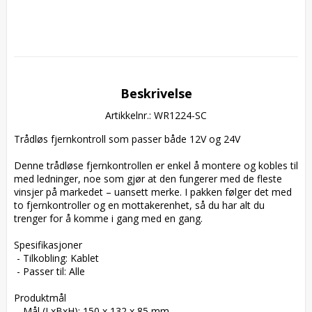
Beskrivelse
Artikkelnr.: WR1224-SC
Trådløs fjernkontroll som passer både 12V og 24V

Denne trådløse fjernkontrollen er enkel å montere og kobles til 
med ledninger, noe som gjør at den fungerer med de fleste 
vinsjer på markedet – uansett merke. I pakken følger det med 
to fjernkontroller og en mottakerenhet, så du har alt du 
trenger for å komme i gang med en gang.

Spesifikasjoner

 - Tilkobling: Kablet

 - Passer til: Alle

Produktmål

 - Mål (LxBxH): 150 x 132 x 85 mm
