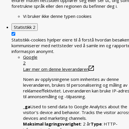
endrer måten nettsiden oppfører seg eller ser ut, ting som
foretrukne språk eller den regionen du befinner deg i.
Vi bruker ikke denne typen cookies
Statistikk
2
Statistikk-cookies hjelper eiere til å forstå hvordan besøke
kommuniserer med nettsteder ved å samle inn og rapport
informasjon anonymt.
Google
2
Lær mer om denne leverandøren
Noen av opplysningene som innhentes av denne
leverandøren, brukes til personalisering og måling av
reklameeffektivitet. Leverandøren kan bruke IP-adre
til annonsemåling og -tilpasning.
_ga
Used to send data to Google Analytics about the
visitor's device and behavior. Tracks the visitor acros
devices and marketing channels.
Maksimal lagringsvarighet
: 2 år
Type
: HTTP-