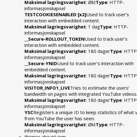
Maksimal lagringsvarighet
: Økt
Type
: HTTP-
informasjonskapsel
TESTCOOKIESENABLED [x2]
Used to track user’s
interaction with embedded content.
Maksimal lagringsvarighet
: 1 dag
Type
: HTTP-
informasjonskapsel
__Secure-ROLLOUT_TOKEN
Used to track user’s
interaction with embedded content.
Maksimal lagringsvarighet
: 180 dager
Type
: HTTP
informasjonskapsel
__Secure-YNID
Used to track user’s interaction with
embedded content.
Maksimal lagringsvarighet
: 180 dager
Type
: HTTP
informasjonskapsel
VISITOR_INFO1_LIVE
Tries to estimate the users'
bandwidth on pages with integrated YouTube videos
Maksimal lagringsvarighet
: 180 dager
Type
: HTTP
informasjonskapsel
YSC
Registers a unique ID to keep statistics of what 
from YouTube the user has seen.
Maksimal lagringsvarighet
: Økt
Type
: HTTP-
informasjonskapsel
themes.abicart.com