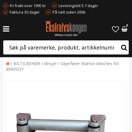
Fri frakt over 1995 kr
Leveringstid 3-7 dager
Faktura 30 dager
På nett siden 2006
0
BILTILBEHØR
Vinsjer
Vajerfører Warrior Winches for
80RVSDY