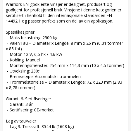
Warriors EN-godkjente vinsjer er designet, produsert og 
godkjent for profesjonell bruk. Vinsjene i denne kategorien er 
sertifisert i henhold til den internasjonale standarden EN 
14492:1 og passer perfekt som en del av din applikasjon.

Spesifikasjoner

 - Maks belastning: 2500 kg

 - Vaier/Tau – Diameter x Lengde: 8 mm x 26 m (0,31 tommer 
x 85 fot)

 - Motor: 12 V, 6,5 hk / 4,6 kW

 - Kobling: Manuell

 - Monteringsmønster: 254 mm x 114,3 mm (10 x 4,5 tommer)

 - Utveksling: 230:1

 - Bremsetype: Automatisk i trommelen

 - Trommelstørrelse – Diameter x Lengde: 72 x 223 mm (2,83 
x 8,78 tommer)

Garanti & Sertifiseringer

 - Garanti: 3 år

 - Sertifisering: CE-merket

Lag av tau/vaier

 - Lag 3: Trekkraft: 3544 lb (1608 kg)
