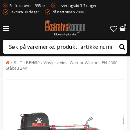
Fri frakt over 1995 kr
Leveringstid 3-7 dager
Faktura 30 dager
På nett siden 2006
0
BILTILBEHØR
Vinsjer
Vinsj Warrior Winches EN 2500 -
Ståltau 24V