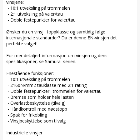
vinsjene:

 - 10:1 utveksling på trommelen

 - 2:1 utveksling på vaier/tau

 - Doble festepunkter for vaier/tau

Ønsker du en vinsj i toppklasse og samtidig følge 
internasjonale standarder? Da er denne EN-vinsjen det 
perfekte valget!

For mer detaljert informasjon om vinsjen og dens 
spesifikasjoner, se Samurai-serien.

Enestående funksjoner:

 - 10:1 utveksling på trommelen

 - 2160N/mm2 tauklasse med 2:1 rating

 - Doble festepunkter i trommelen for vaier/tau

 - Bremse som holder hele lasten

 - Overlastbeskyttelse (tilvalg)

 - Håndkontroll med nødstopp

 - Spak for frikobling

 - Vinsjbeskyttelse som tilvalg

Industrielle vinsjer
