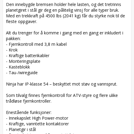
Den innebygde bremsen holder hele lasten, og det tretrinns 
planetgiret i stål gir deg en pålitelig vinsj for alle typer bruk. 
Med en trekkraft på 4500 lbs (2041 kg) får du styrke nok til de 
fleste oppgaver.

Alt du trenger for å komme i gang med en gang er inkludert i 
pakken:  

- Fjernkontroll med 3,8 m kabel  

- Krok  

- Kraftige batterikabler  

- Monteringsplate  

- Kasteblokk  

- Tau-/wireguide  

Ninja har IP-klasse 54 – beskyttet mot støv og vannsprut.

Som tilvalg finnes fjernkontroll for ATV-styre og flere ulike 
trådløse fjernkontroller.

Enestående funksjoner:  

- Innekapslet High Power-motor  

- Kraftige, vanntette kontaktorer  

- Planetgir i stål  
