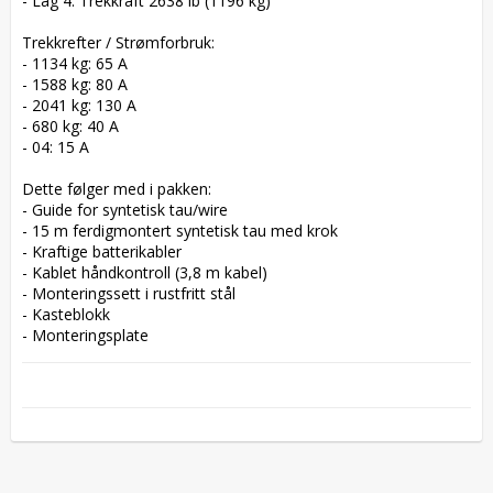
- Lag 4: Trekkraft 2638 lb (1196 kg)  

Trekkrefter / Strømforbruk:  

- 1134 kg: 65 A  

- 1588 kg: 80 A  

- 2041 kg: 130 A  

- 680 kg: 40 A  

- 04: 15 A  

Dette følger med i pakken:  

- Guide for syntetisk tau/wire  

- 15 m ferdigmontert syntetisk tau med krok  

- Kraftige batterikabler  

- Kablet håndkontroll (3,8 m kabel)  

- Monteringssett i rustfritt stål  

- Kasteblokk  

- Monteringsplate