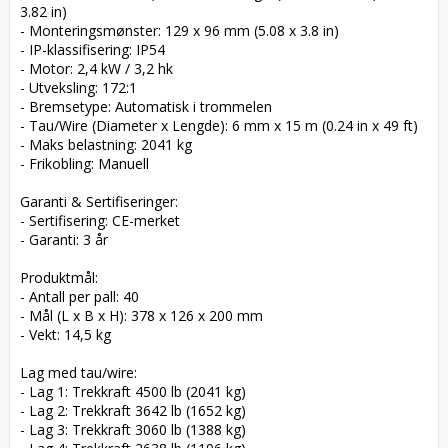
3.82 in)  

- Monteringsmønster: 129 x 96 mm (5.08 x 3.8 in)  

- IP-klassifisering: IP54  

- Motor: 2,4 kW / 3,2 hk  

- Utveksling: 172:1  

- Bremsetype: Automatisk i trommelen  

- Tau/Wire (Diameter x Lengde): 6 mm x 15 m (0.24 in x 49 ft)  

- Maks belastning: 2041 kg  

- Frikobling: Manuell  

Garanti & Sertifiseringer:  

- Sertifisering: CE-merket  

- Garanti: 3 år  

Produktmål:  

- Antall per pall: 40  

- Mål (L x B x H): 378 x 126 x 200 mm  

- Vekt: 14,5 kg  

Lag med tau/wire:  

- Lag 1: Trekkraft 4500 lb (2041 kg)  

- Lag 2: Trekkraft 3642 lb (1652 kg)  

- Lag 3: Trekkraft 3060 lb (1388 kg)  
