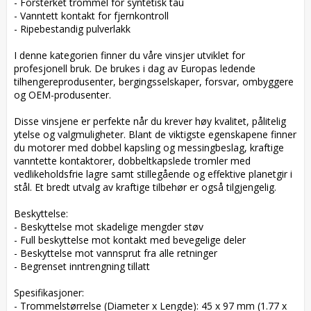
- Forsterket trommel for syntetisk tau  

- Vanntett kontakt for fjernkontroll  

- Ripebestandig pulverlakk  

I denne kategorien finner du våre vinsjer utviklet for 
profesjonell bruk. De brukes i dag av Europas ledende 
tilhengereprodusenter, bergingsselskaper, forsvar, ombyggere 
og OEM-produsenter.

Disse vinsjene er perfekte når du krever høy kvalitet, pålitelig 
ytelse og valgmuligheter. Blant de viktigste egenskapene finner 
du motorer med dobbel kapsling og messingbeslag, kraftige 
vanntette kontaktorer, dobbeltkapslede tromler med 
vedlikeholdsfrie lagre samt stillegående og effektive planetgir i 
stål. Et bredt utvalg av kraftige tilbehør er også tilgjengelig.

Beskyttelse:  

- Beskyttelse mot skadelige mengder støv  

- Full beskyttelse mot kontakt med bevegelige deler  

- Beskyttelse mot vannsprut fra alle retninger  

- Begrenset inntrengning tillatt  

Spesifikasjoner:  

- Trommelstørrelse (Diameter x Lengde): 45 x 97 mm (1.77 x 