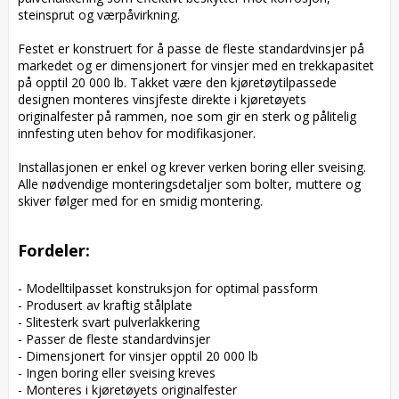
steinsprut og værpåvirkning.

Festet er konstruert for å passe de fleste standardvinsjer på 
markedet og er dimensjonert for vinsjer med en trekkapasitet 
på opptil 20 000 lb. Takket være den kjøretøytilpassede 
designen monteres vinsjfeste direkte i kjøretøyets 
originalfester på rammen, noe som gir en sterk og pålitelig 
innfesting uten behov for modifikasjoner.

Installasjonen er enkel og krever verken boring eller sveising. 
Alle nødvendige monteringsdetaljer som bolter, muttere og 
skiver følger med for en smidig montering.

Fordeler:
- Modelltilpasset konstruksjon for optimal passform

- Produsert av kraftig stålplate

- Slitesterk svart pulverlakkering

- Passer de fleste standardvinsjer

- Dimensjonert for vinsjer opptil 20 000 lb

- Ingen boring eller sveising kreves

- Monteres i kjøretøyets originalfester
