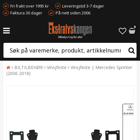
Fri frakt over 1995 kr
Leveringstid 3-7 dager
Faktura 30 dager
På nett siden 2006
0
BILTILBEHØR
Vinsjfeste
Vinsjfeste | Mercedes Sprinter
(2006-2018)