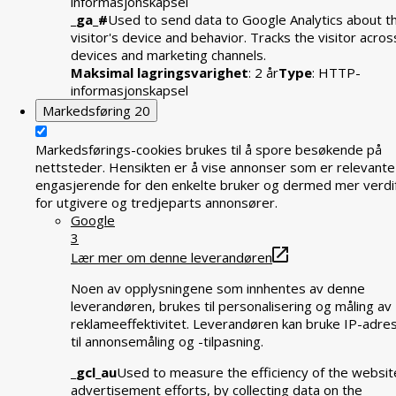
informasjonskapsel
_ga_#
Used to send data to Google Analytics about t
visitor's device and behavior. Tracks the visitor acros
devices and marketing channels.
Maksimal lagringsvarighet
: 2 år
Type
: HTTP-
informasjonskapsel
Markedsføring
20
Markedsførings-cookies brukes til å spore besøkende på
nettsteder. Hensikten er å vise annonser som er relevante
engasjerende for den enkelte bruker og dermed mer verdif
for utgivere og tredjeparts annonsører.
Google
3
Lær mer om denne leverandøren
Noen av opplysningene som innhentes av denne
leverandøren, brukes til personalisering og måling av
reklameeffektivitet. Leverandøren kan bruke IP-adre
til annonsemåling og -tilpasning.
_gcl_au
Used to measure the efficiency of the websit
advertisement efforts, by collecting data on the