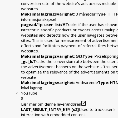
conversion rate of the website’s ads across multiple
websites.
Maksimal lagringsvarighet
: 3 måneder
Type
: HTT
informasjonskapsel
pagead/1p-user-list/#
Tracks if the user has shown
interest in specific products or events across multipl
websites and detects how the user navigates betwe
sites. This is used for measurement of advertisemen
efforts and facilitates payment of referral-fees bet
websites.
Maksimal lagringsvarighet
: Økt
Type
: Pikselsporin
_gcl_ls
Tracks the conversion rate between the user 
the advertisement banners on the website - This se
to optimise the relevance of the advertisements on 
website.
Maksimal lagringsvarighet
: Vedvarende
Type
: HT
lokal lagring
YouTube
8
Lær mer om denne leverandøren
LAST_RESULT_ENTRY_KEY [x2]
Used to track user’s
interaction with embedded content.