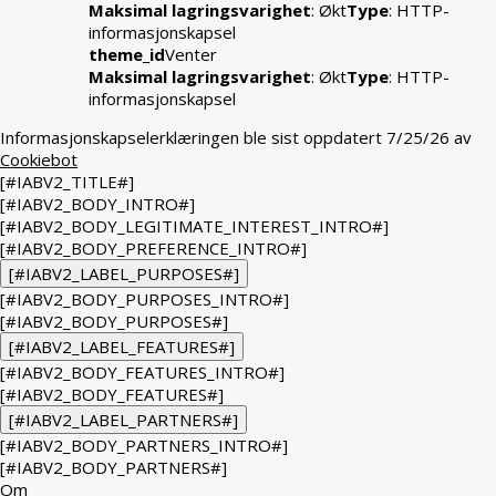
Maksimal lagringsvarighet
: Økt
Type
: HTTP-
informasjonskapsel
theme_id
Venter
Maksimal lagringsvarighet
: Økt
Type
: HTTP-
informasjonskapsel
Informasjonskapselerklæringen ble sist oppdatert 7/25/26 av
Cookiebot
[#IABV2_TITLE#]
[#IABV2_BODY_INTRO#]
[#IABV2_BODY_LEGITIMATE_INTEREST_INTRO#]
[#IABV2_BODY_PREFERENCE_INTRO#]
[#IABV2_LABEL_PURPOSES#]
[#IABV2_BODY_PURPOSES_INTRO#]
[#IABV2_BODY_PURPOSES#]
[#IABV2_LABEL_FEATURES#]
[#IABV2_BODY_FEATURES_INTRO#]
[#IABV2_BODY_FEATURES#]
[#IABV2_LABEL_PARTNERS#]
[#IABV2_BODY_PARTNERS_INTRO#]
[#IABV2_BODY_PARTNERS#]
Om