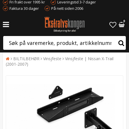
Fri frakt over 1995 kr
Leveringstid 3-7 dager
Faktura 30 dager
På nett siden 2006
0
BILTILBEHØR
Vinsjfeste
Vinsjfeste | Nissan X-Trail
(2001-2007)