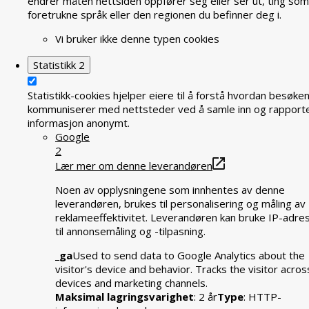
endrer måten nettsiden oppfører seg eller ser ut, ting som
foretrukne språk eller den regionen du befinner deg i.
Vi bruker ikke denne typen cookies
Statistikk
2
Statistikk-cookies hjelper eiere til å forstå hvordan besøke
kommuniserer med nettsteder ved å samle inn og rapport
informasjon anonymt.
Google
2
Lær mer om denne leverandøren
Noen av opplysningene som innhentes av denne
leverandøren, brukes til personalisering og måling av
reklameeffektivitet. Leverandøren kan bruke IP-adre
til annonsemåling og -tilpasning.
_ga
Used to send data to Google Analytics about the
visitor's device and behavior. Tracks the visitor acros
devices and marketing channels.
Maksimal lagringsvarighet
: 2 år
Type
: HTTP-