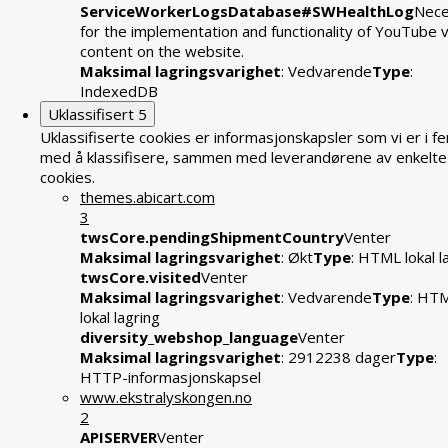
ServiceWorkerLogsDatabase#SWHealthLog
Nece
for the implementation and functionality of YouTube 
content on the website.
Maksimal lagringsvarighet
: Vedvarende
Type
:
IndexedDB
Uklassifisert
5
Uklassifiserte cookies er informasjonskapsler som vi er i fe
med å klassifisere, sammen med leverandørene av enkelte
cookies.
themes.abicart.com
3
twsCore.pendingShipmentCountry
Venter
Maksimal lagringsvarighet
: Økt
Type
: HTML lokal l
twsCore.visited
Venter
Maksimal lagringsvarighet
: Vedvarende
Type
: HT
lokal lagring
diversity_webshop_language
Venter
Maksimal lagringsvarighet
: 2912238 dager
Type
:
HTTP-informasjonskapsel
www.ekstralyskongen.no
2
APISERVER
Venter