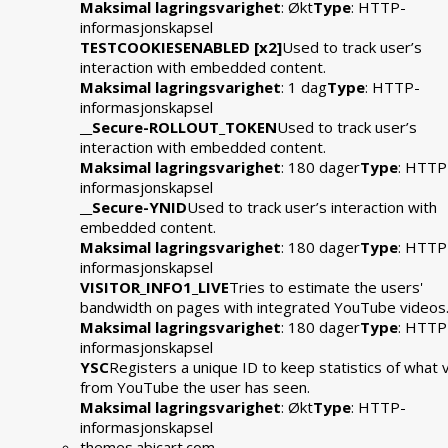
Maksimal lagringsvarighet
: Økt
Type
: HTTP-
informasjonskapsel
TESTCOOKIESENABLED [x2]
Used to track user’s
interaction with embedded content.
Maksimal lagringsvarighet
: 1 dag
Type
: HTTP-
informasjonskapsel
__Secure-ROLLOUT_TOKEN
Used to track user’s
interaction with embedded content.
Maksimal lagringsvarighet
: 180 dager
Type
: HTTP
informasjonskapsel
__Secure-YNID
Used to track user’s interaction with
embedded content.
Maksimal lagringsvarighet
: 180 dager
Type
: HTTP
informasjonskapsel
VISITOR_INFO1_LIVE
Tries to estimate the users'
bandwidth on pages with integrated YouTube videos
Maksimal lagringsvarighet
: 180 dager
Type
: HTTP
informasjonskapsel
YSC
Registers a unique ID to keep statistics of what 
from YouTube the user has seen.
Maksimal lagringsvarighet
: Økt
Type
: HTTP-
informasjonskapsel
themes.abicart.com