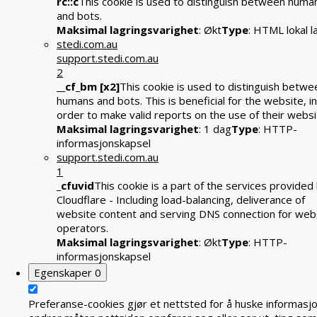
rc::c
This cookie is used to distinguish between huma
and bots.
Maksimal lagringsvarighet
: Økt
Type
: HTML lokal l
stedi.com.au
support.stedi.com.au
2
__cf_bm [x2]
This cookie is used to distinguish betwe
humans and bots. This is beneficial for the website, in
order to make valid reports on the use of their websi
Maksimal lagringsvarighet
: 1 dag
Type
: HTTP-
informasjonskapsel
support.stedi.com.au
1
_cfuvid
This cookie is a part of the services provided
Cloudflare - Including load-balancing, deliverance of
website content and serving DNS connection for web
operators.
Maksimal lagringsvarighet
: Økt
Type
: HTTP-
informasjonskapsel
Egenskaper
0
Preferanse-cookies gjør et nettsted for å huske informasj