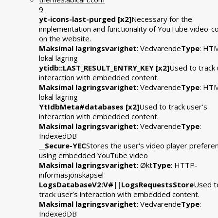
9
yt-icons-last-purged [x2]
Necessary for the
implementation and functionality of YouTube video-c
on the website.
Maksimal lagringsvarighet
: Vedvarende
Type
: HT
lokal lagring
ytidb::LAST_RESULT_ENTRY_KEY [x2]
Used to track 
interaction with embedded content.
Maksimal lagringsvarighet
: Vedvarende
Type
: HT
lokal lagring
YtIdbMeta#databases [x2]
Used to track user’s
interaction with embedded content.
Maksimal lagringsvarighet
: Vedvarende
Type
:
IndexedDB
__Secure-YEC
Stores the user's video player prefere
using embedded YouTube video
Maksimal lagringsvarighet
: Økt
Type
: HTTP-
informasjonskapsel
LogsDatabaseV2:V#||LogsRequestsStore
Used t
track user’s interaction with embedded content.
Maksimal lagringsvarighet
: Vedvarende
Type
:
IndexedDB