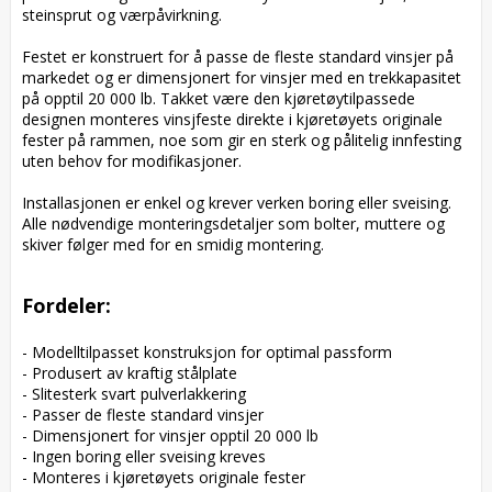
steinsprut og værpåvirkning.

Festet er konstruert for å passe de fleste standard vinsjer på 
markedet og er dimensjonert for vinsjer med en trekkapasitet 
på opptil 20 000 lb. Takket være den kjøretøytilpassede 
designen monteres vinsjfeste direkte i kjøretøyets originale 
fester på rammen, noe som gir en sterk og pålitelig innfesting 
uten behov for modifikasjoner.

Installasjonen er enkel og krever verken boring eller sveising. 
Alle nødvendige monteringsdetaljer som bolter, muttere og 
skiver følger med for en smidig montering.

Fordeler:
- Modelltilpasset konstruksjon for optimal passform

- Produsert av kraftig stålplate

- Slitesterk svart pulverlakkering

- Passer de fleste standard vinsjer

- Dimensjonert for vinsjer opptil 20 000 lb

- Ingen boring eller sveising kreves

- Monteres i kjøretøyets originale fester
