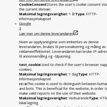
CookieConsent
Stores the user's cookie consent sta
the current domain
Maksimal lagringsvarighet
: 1 år
Type
: HTTP-
informasjonskapsel
Google
3
Lær mer om denne leverandøren
Noen av opplysningene som innhentes av denne
leverandøren, brukes til personalisering og måling av
reklameeffektivitet. Leverandøren kan bruke IP-adre
til annonsemåling og -tilpasning.
test_cookie
Used to check if the user's browser sup
cookies.
Maksimal lagringsvarighet
: 1 dag
Type
: HTTP-
informasjonskapsel
rc::a
This cookie is used to distinguish between huma
and bots. This is beneficial for the website, in order t
make valid reports on the use of their website.
Maksimal lagringsvarighet
: Vedvarende
Type
: HT
lokal lagring