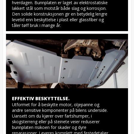
hverdagen. Bunnplaten er laget av elektrostatiske 
lakkert stål som motstår både slag og korrosjon. 
Den solide konstruksjonen gir en betydelig lengre 
levetid enn beskyttelse i plast eller glassfiber og 
tåler tøff bruk i mange år.
EFFEKTIV BESKYTTELSE.
Utformet for å beskytte motor, oljepanne og 
andre sensitive komponenter på bilens underside. 
Uansett om du kjører over fartshumper, i 
skogsterreng eller på steinete veier reduserer 
bunnplaten risikoen for skader og dyre 
reparasjoner. Leveres komplett med festedetaljer, 