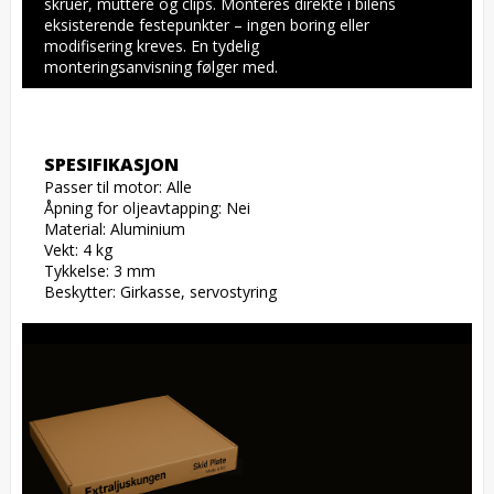
skruer, muttere og clips. Monteres direkte i bilens 
eksisterende festepunkter – ingen boring eller 
modifisering kreves. En tydelig 
monteringsanvisning følger med.
SPESIFIKASJON
Passer til motor: Alle

Åpning for oljeavtapping: Nei

Material: Aluminium

Vekt: 4 kg

Tykkelse: 3 mm

Beskytter: Girkasse, servostyring