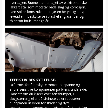
hverdagen. Bunnplaten er laget av elektrostatiske 
lakkert stål som motstår både slag og korrosjon. 
Den solide konstruksjonen gir en betydelig lengre 
levetid enn beskyttelse i plast eller glassfiber og 
tåler tøff bruk i mange år.
EFFEKTIV BESKYTTELSE.
Utformet for å beskytte motor, oljepanne og 
andre sensitive komponenter på bilens underside. 
Uansett om du kjører over fartshumper, i 
skogsterreng eller på steinete veier reduserer 
bunnplaten risikoen for skader og dyre 
reparasjoner. Leveres komplett med festedetaljer, 