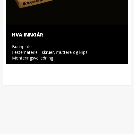
HVA INNGÅR
Bunnplate

Festemateriell, skruer, muttere og klips

Monteringsveiledning