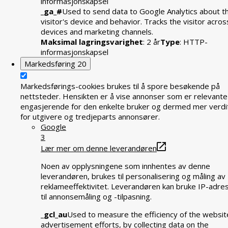
informasjonskapsel
_ga_#
Used to send data to Google Analytics about t
visitor's device and behavior. Tracks the visitor acros
devices and marketing channels.
Maksimal lagringsvarighet
: 2 år
Type
: HTTP-
informasjonskapsel
Markedsføring
20
Markedsførings-cookies brukes til å spore besøkende på
nettsteder. Hensikten er å vise annonser som er relevante
engasjerende for den enkelte bruker og dermed mer verdif
for utgivere og tredjeparts annonsører.
Google
3
Lær mer om denne leverandøren
Noen av opplysningene som innhentes av denne
leverandøren, brukes til personalisering og måling av
reklameeffektivitet. Leverandøren kan bruke IP-adre
til annonsemåling og -tilpasning.
_gcl_au
Used to measure the efficiency of the websit
advertisement efforts, by collecting data on the