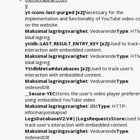
9
yt-icons-last-purged [x2]
Necessary for the
implementation and functionality of YouTube video-c
on the website.
Maksimal lagringsvarighet
: Vedvarende
Type
: HT
lokal lagring
ytidb::LAST_RESULT_ENTRY_KEY [x2]
Used to track 
interaction with embedded content.
Maksimal lagringsvarighet
: Vedvarende
Type
: HT
lokal lagring
YtIdbMeta#databases [x2]
Used to track user’s
interaction with embedded content.
Maksimal lagringsvarighet
: Vedvarende
Type
:
IndexedDB
__Secure-YEC
Stores the user's video player prefere
using embedded YouTube video
Maksimal lagringsvarighet
: Økt
Type
: HTTP-
informasjonskapsel
LogsDatabaseV2:V#||LogsRequestsStore
Used t
track user’s interaction with embedded content.
Maksimal lagringsvarighet
: Vedvarende
Type
:
IndexedDB