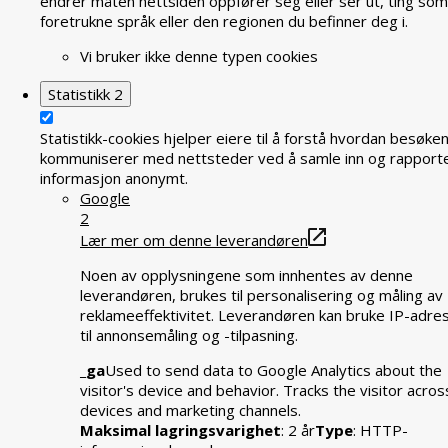
endrer måten nettsiden oppfører seg eller ser ut, ting som
foretrukne språk eller den regionen du befinner deg i.
Vi bruker ikke denne typen cookies
Statistikk
2
Statistikk-cookies hjelper eiere til å forstå hvordan besøke
kommuniserer med nettsteder ved å samle inn og rapport
informasjon anonymt.
Google
2
Lær mer om denne leverandøren
Noen av opplysningene som innhentes av denne
leverandøren, brukes til personalisering og måling av
reklameeffektivitet. Leverandøren kan bruke IP-adre
til annonsemåling og -tilpasning.
_ga
Used to send data to Google Analytics about the
visitor's device and behavior. Tracks the visitor acros
devices and marketing channels.
Maksimal lagringsvarighet
: 2 år
Type
: HTTP-