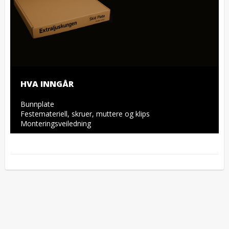
HVA INNGÅR
Bunnplate

Festemateriell, skruer, muttere og klips

Monteringsveiledning