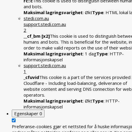
rc::c
This cookie is used to distinguish between huma
and bots.
Maksimal lagringsvarighet
: Økt
Type
: HTML lokal l
stedi.com.au
support.stedi.com.au
2
__cf_bm [x2]
This cookie is used to distinguish betwe
humans and bots. This is beneficial for the website, in
order to make valid reports on the use of their websi
Maksimal lagringsvarighet
: 1 dag
Type
: HTTP-
informasjonskapsel
support.stedi.com.au
1
_cfuvid
This cookie is a part of the services provided
Cloudflare - Including load-balancing, deliverance of
website content and serving DNS connection for web
operators.
Maksimal lagringsvarighet
: Økt
Type
: HTTP-
informasjonskapsel
Egenskaper
0
Preferanse-cookies gjør et nettsted for å huske informasj