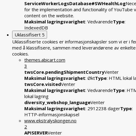
ServiceWorkerLogsDatabase#SWHealthLog
Nece
for the implementation and functionality of YouTube 
content on the website.
Maksimal lagringsvarighet
: Vedvarende
Type
:
IndexedDB
Uklassifisert
5
Uklassifiserte cookies er informasjonskapsler som vi er i fe
med å klassifisere, sammen med leverandørene av enkelte
cookies.
themes.abicart.com
3
twsCore.pendingShipmentCountry
Venter
Maksimal lagringsvarighet
: Økt
Type
: HTML lokal l
twsCore.visited
Venter
Maksimal lagringsvarighet
: Vedvarende
Type
: HT
lokal lagring
diversity_webshop_language
Venter
Maksimal lagringsvarighet
: 2912238 dager
Type
:
HTTP-informasjonskapsel
www.ekstralyskongen.no
2
APISERVER
Venter