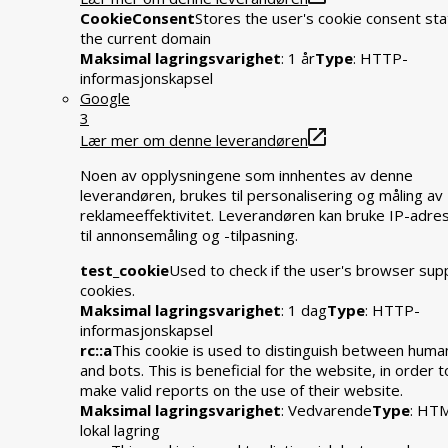
CookieConsent
Stores the user's cookie consent sta
the current domain
Maksimal lagringsvarighet
: 1 år
Type
: HTTP-
informasjonskapsel
Google
3
Lær mer om denne leverandøren
Noen av opplysningene som innhentes av denne
leverandøren, brukes til personalisering og måling av
reklameeffektivitet. Leverandøren kan bruke IP-adre
til annonsemåling og -tilpasning.
test_cookie
Used to check if the user's browser sup
cookies.
Maksimal lagringsvarighet
: 1 dag
Type
: HTTP-
informasjonskapsel
rc::a
This cookie is used to distinguish between huma
and bots. This is beneficial for the website, in order t
make valid reports on the use of their website.
Maksimal lagringsvarighet
: Vedvarende
Type
: HT
lokal lagring