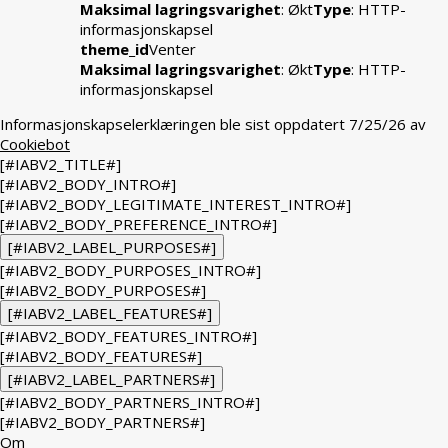
Maksimal lagringsvarighet
: Økt
Type
: HTTP-
informasjonskapsel
theme_id
Venter
Maksimal lagringsvarighet
: Økt
Type
: HTTP-
informasjonskapsel
Informasjonskapselerklæringen ble sist oppdatert 7/25/26 av
Cookiebot
[#IABV2_TITLE#]
[#IABV2_BODY_INTRO#]
[#IABV2_BODY_LEGITIMATE_INTEREST_INTRO#]
[#IABV2_BODY_PREFERENCE_INTRO#]
[#IABV2_LABEL_PURPOSES#]
[#IABV2_BODY_PURPOSES_INTRO#]
[#IABV2_BODY_PURPOSES#]
[#IABV2_LABEL_FEATURES#]
[#IABV2_BODY_FEATURES_INTRO#]
[#IABV2_BODY_FEATURES#]
[#IABV2_LABEL_PARTNERS#]
[#IABV2_BODY_PARTNERS_INTRO#]
[#IABV2_BODY_PARTNERS#]
Om