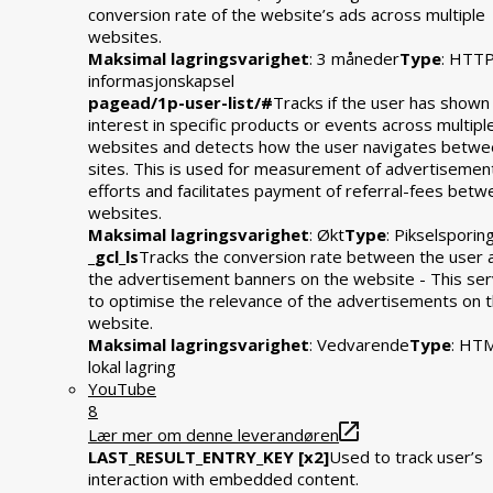
conversion rate of the website’s ads across multiple
websites.
Maksimal lagringsvarighet
: 3 måneder
Type
: HTT
informasjonskapsel
pagead/1p-user-list/#
Tracks if the user has shown
interest in specific products or events across multipl
websites and detects how the user navigates betwe
sites. This is used for measurement of advertisemen
efforts and facilitates payment of referral-fees bet
websites.
Maksimal lagringsvarighet
: Økt
Type
: Pikselsporin
_gcl_ls
Tracks the conversion rate between the user 
the advertisement banners on the website - This se
to optimise the relevance of the advertisements on 
website.
Maksimal lagringsvarighet
: Vedvarende
Type
: HT
lokal lagring
YouTube
8
Lær mer om denne leverandøren
LAST_RESULT_ENTRY_KEY [x2]
Used to track user’s
interaction with embedded content.