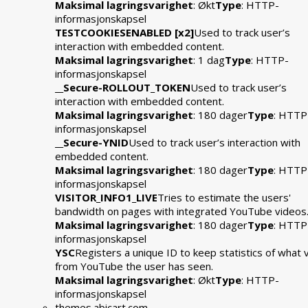
Maksimal lagringsvarighet
: Økt
Type
: HTTP-
informasjonskapsel
TESTCOOKIESENABLED [x2]
Used to track user’s
interaction with embedded content.
Maksimal lagringsvarighet
: 1 dag
Type
: HTTP-
informasjonskapsel
__Secure-ROLLOUT_TOKEN
Used to track user’s
interaction with embedded content.
Maksimal lagringsvarighet
: 180 dager
Type
: HTTP
informasjonskapsel
__Secure-YNID
Used to track user’s interaction with
embedded content.
Maksimal lagringsvarighet
: 180 dager
Type
: HTTP
informasjonskapsel
VISITOR_INFO1_LIVE
Tries to estimate the users'
bandwidth on pages with integrated YouTube videos
Maksimal lagringsvarighet
: 180 dager
Type
: HTTP
informasjonskapsel
YSC
Registers a unique ID to keep statistics of what 
from YouTube the user has seen.
Maksimal lagringsvarighet
: Økt
Type
: HTTP-
informasjonskapsel
themes.abicart.com