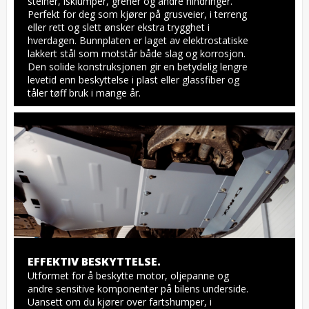
steiner, isklumper, grener og andre hindringer. 
Perfekt for deg som kjører på grusveier, i terreng 
eller rett og slett ønsker ekstra trygghet i 
hverdagen. Bunnplaten er laget av elektrostatiske 
lakkert stål som motstår både slag og korrosjon. 
Den solide konstruksjonen gir en betydelig lengre 
levetid enn beskyttelse i plast eller glassfiber og 
tåler tøff bruk i mange år.
EFFEKTIV BESKYTTELSE.
Utformet for å beskytte motor, oljepanne og 
andre sensitive komponenter på bilens underside. 
Uansett om du kjører over fartshumper, i 