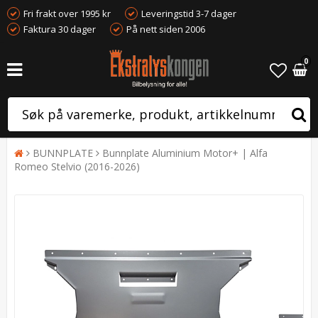
Fri frakt over 1995 kr
Leveringstid 3-7 dager
Faktura 30 dager
På nett siden 2006
0
BUNNPLATE
Bunnplate Aluminium Motor+ | Alfa
Romeo Stelvio (2016-2026)