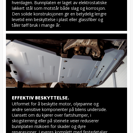
hverdagen. Bunnplaten er laget av elektrostatiske 
lakkert stål som motstår både slag og korrosjon. 
Den solide konstruksjonen gir en betydelig lengre 
levetid enn beskyttelse i plast eller glassfiber og 
tåler tøff bruk i mange år.
EFFEKTIV BESKYTTELSE.
Utformet for å beskytte motor, oljepanne og 
andre sensitive komponenter på bilens underside. 
Uansett om du kjører over fartshumper, i 
skogsterreng eller på steinete veier reduserer 
bunnplaten risikoen for skader og dyre 
reparasjoner. Leveres komplett med festedetaljer, 