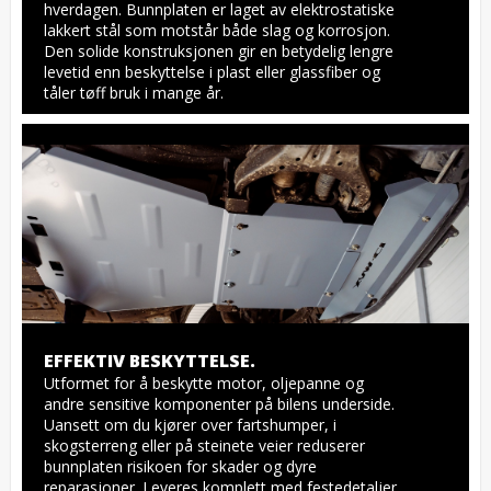
hverdagen. Bunnplaten er laget av elektrostatiske 
lakkert stål som motstår både slag og korrosjon. 
Den solide konstruksjonen gir en betydelig lengre 
levetid enn beskyttelse i plast eller glassfiber og 
tåler tøff bruk i mange år.
EFFEKTIV BESKYTTELSE.
Utformet for å beskytte motor, oljepanne og 
andre sensitive komponenter på bilens underside. 
Uansett om du kjører over fartshumper, i 
skogsterreng eller på steinete veier reduserer 
bunnplaten risikoen for skader og dyre 
reparasjoner. Leveres komplett med festedetaljer, 