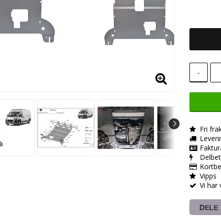
-
Fri fra
Leveri
Faktur
Delbet
Kortbe
Vipps
Vi har
DELE