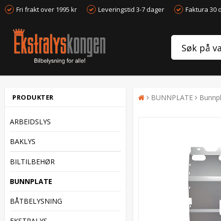
Fri frakt over 1995 kr
Leveringstid 3-7 dager
Faktura 30 
PRODUKTER
BUNNPLATE
Bunnpl
ARBEIDSLYS
BAKLYS
BILTILBEHØR
BUNNPLATE
BÅTBELYSNING
EKSTRALYS