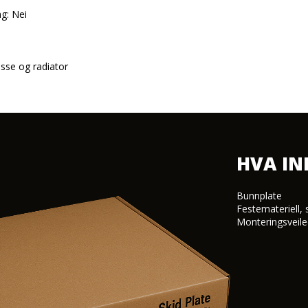
g: Nei

asse og radiator
HVA I
Bunnplate

Festemateriell, 
Monteringsveile