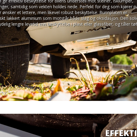
gir effektiv beskyttelse for bilens understell mot steiner, isklumper, 
inger, samtidig som vekten holdes nede. Perfekt for deg som kjører på
er ønsker et lettere, men likevel robust beskyttelse. Bunnplaten er 
tiskt lakkert aluminium som motstår både slag og oksidasjon. Den soli
elig lengre levetid enn beskyttelse i plast eller glassfiber, og tåler tøff
EFFEKT