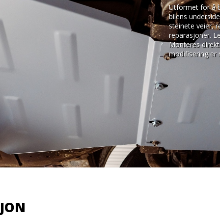
Utformet for å 
bilens underside
steinete veier, 
reparasjoner. Le
Monteres direkte
modifisering er
SJON