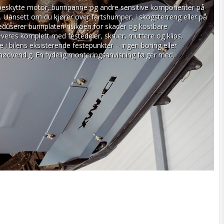
beskytte motor, bunnpanne og andre sensitive komponenter på 
. Uansett om du kjører over fartshumper, i skogsterreng eller på 
reduserer bunnplaten risikoen for skader og kostbare 
veres komplett med festedeler, skruer, muttere og klips. 
 i bilens eksisterende festepunkter – ingen boring eller 
 nødvendig. En tydelig monteringsanvisning følger med.