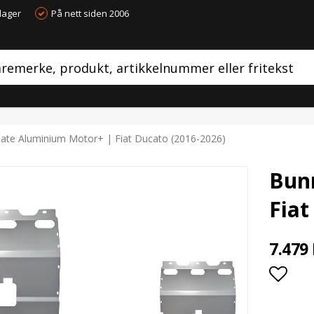
dager
På nett siden 2006
ate Aluminium Motor+ | Fiat Ducato (2016-2026)
Bun
Fiat
7.479
Add t