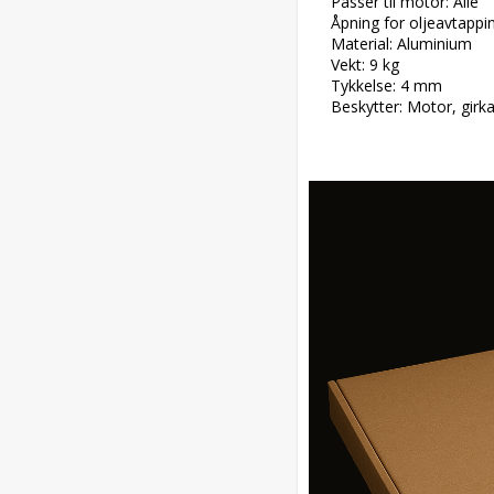
Passer til motor: Alle

Åpning for oljeavtappin
Material: Aluminium

Vekt: 9 kg

Tykkelse: 4 mm

Beskytter: Motor, girk