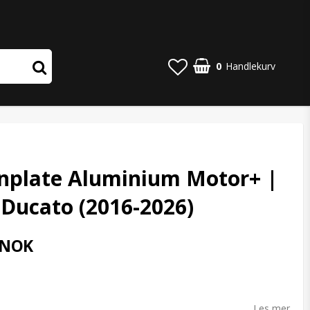
0
Handlekurv
nplate Aluminium Motor+ |
 Ducato (2016-2026)
 NOK
o list of favorites
Les mer...