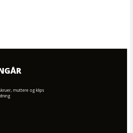
NNGÅR
skruer, muttere og klips

dning