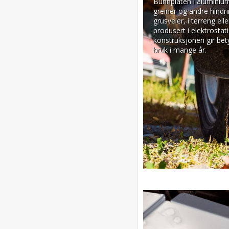
Bunnplaten i aluminium 
greiner og andre hindr
grusveier, i terreng ell
produsert i elektrosta
konstruksjonen gir betyd
bruk i mange år.