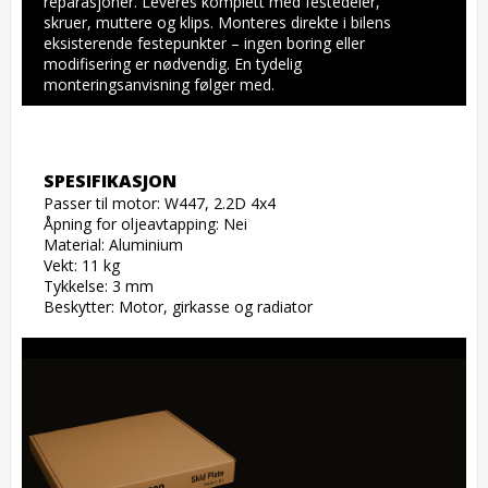
reparasjoner. Leveres komplett med festedeler, 
skruer, muttere og klips. Monteres direkte i bilens 
eksisterende festepunkter – ingen boring eller 
modifisering er nødvendig. En tydelig 
monteringsanvisning følger med.
SPESIFIKASJON
Passer til motor: W447, 2.2D 4x4

Åpning for oljeavtapping: Nei

Material: Aluminium

Vekt: 11 kg

Tykkelse: 3 mm

Beskytter: Motor, girkasse og radiator