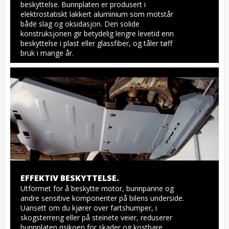
beskyttelse. Bunnplaten er produsert i 
elektrostatiskt lakkert aluminium som motstår 
både slag og oksidasjon. Den solide 
konstruksjonen gir betydelig lengre levetid enn 
beskyttelse i plast eller glassfiber, og tåler tøff 
bruk i mange år.
EFFEKTIV BESKYTTELSE.
Utformet for å beskytte motor, bunnpanne og 
andre sensitive komponenter på bilens underside. 
Uansett om du kjører over fartshumper, i 
skogsterreng eller på steinete veier, reduserer 
bunnplaten risikoen for skader og kostbare 