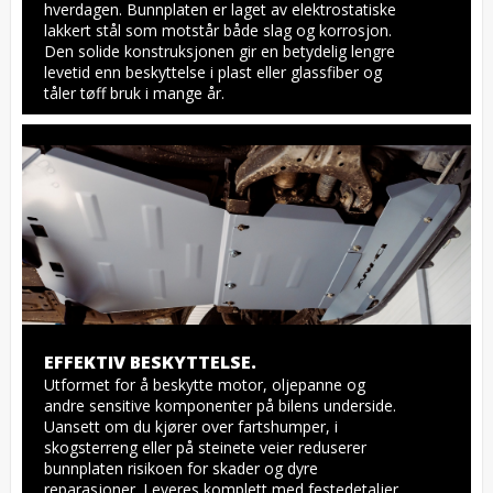
hverdagen. Bunnplaten er laget av elektrostatiske 
lakkert stål som motstår både slag og korrosjon. 
Den solide konstruksjonen gir en betydelig lengre 
levetid enn beskyttelse i plast eller glassfiber og 
tåler tøff bruk i mange år.
EFFEKTIV BESKYTTELSE.
Utformet for å beskytte motor, oljepanne og 
andre sensitive komponenter på bilens underside. 
Uansett om du kjører over fartshumper, i 
skogsterreng eller på steinete veier reduserer 
bunnplaten risikoen for skader og dyre 
reparasjoner. Leveres komplett med festedetaljer, 