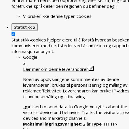
endrer måten nettsiden oppfører seg eller ser ut, ting som
foretrukne språk eller den regionen du befinner deg i.
Vi bruker ikke denne typen cookies
Statistikk
2
Statistikk-cookies hjelper eiere til å forstå hvordan besøke
kommuniserer med nettsteder ved å samle inn og rapport
informasjon anonymt.
Google
2
Lær mer om denne leverandøren
Noen av opplysningene som innhentes av denne
leverandøren, brukes til personalisering og måling av
reklameeffektivitet. Leverandøren kan bruke IP-adre
til annonsemåling og -tilpasning.
_ga
Used to send data to Google Analytics about the
visitor's device and behavior. Tracks the visitor acros
devices and marketing channels.
Maksimal lagringsvarighet
: 2 år
Type
: HTTP-