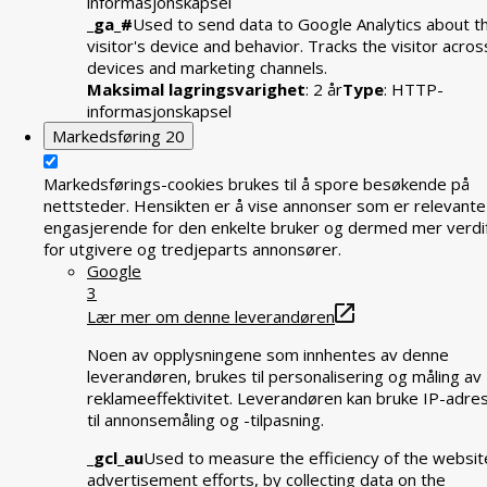
informasjonskapsel
_ga_#
Used to send data to Google Analytics about t
visitor's device and behavior. Tracks the visitor acros
devices and marketing channels.
Maksimal lagringsvarighet
: 2 år
Type
: HTTP-
informasjonskapsel
Markedsføring
20
Markedsførings-cookies brukes til å spore besøkende på
nettsteder. Hensikten er å vise annonser som er relevante
engasjerende for den enkelte bruker og dermed mer verdif
for utgivere og tredjeparts annonsører.
Google
3
Lær mer om denne leverandøren
Noen av opplysningene som innhentes av denne
leverandøren, brukes til personalisering og måling av
reklameeffektivitet. Leverandøren kan bruke IP-adre
til annonsemåling og -tilpasning.
_gcl_au
Used to measure the efficiency of the websit
advertisement efforts, by collecting data on the