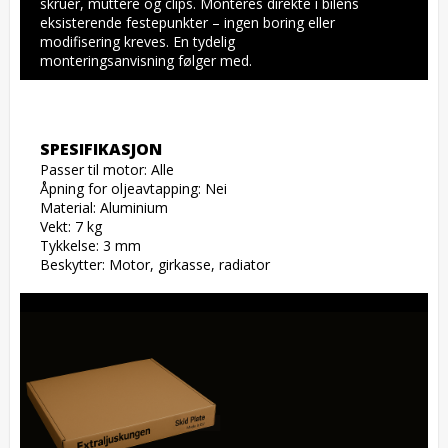
skruer, muttere og clips. Monteres direkte i bilens 
eksisterende festepunkter – ingen boring eller 
modifisering kreves. En tydelig 
monteringsanvisning følger med.
SPESIFIKASJON
Passer til motor: Alle

Åpning for oljeavtapping: Nei

Material: Aluminium

Vekt: 7 kg

Tykkelse: 3 mm

Beskytter: Motor, girkasse, radiator