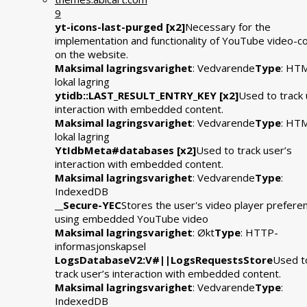
9
yt-icons-last-purged [x2]
Necessary for the
implementation and functionality of YouTube video-c
on the website.
Maksimal lagringsvarighet
: Vedvarende
Type
: HT
lokal lagring
ytidb::LAST_RESULT_ENTRY_KEY [x2]
Used to track 
interaction with embedded content.
Maksimal lagringsvarighet
: Vedvarende
Type
: HT
lokal lagring
YtIdbMeta#databases [x2]
Used to track user’s
interaction with embedded content.
Maksimal lagringsvarighet
: Vedvarende
Type
:
IndexedDB
__Secure-YEC
Stores the user's video player prefere
using embedded YouTube video
Maksimal lagringsvarighet
: Økt
Type
: HTTP-
informasjonskapsel
LogsDatabaseV2:V#||LogsRequestsStore
Used t
track user’s interaction with embedded content.
Maksimal lagringsvarighet
: Vedvarende
Type
:
IndexedDB