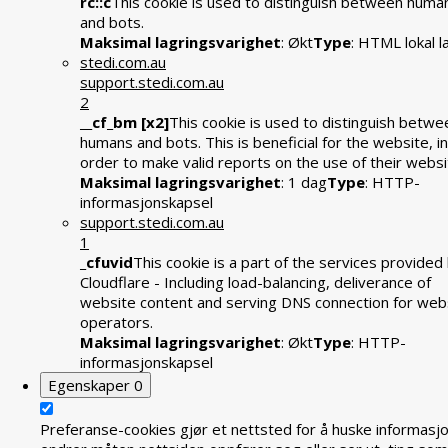
rc::c
This cookie is used to distinguish between huma
and bots.
Maksimal lagringsvarighet
: Økt
Type
: HTML lokal l
stedi.com.au
support.stedi.com.au
2
__cf_bm [x2]
This cookie is used to distinguish betwe
humans and bots. This is beneficial for the website, in
order to make valid reports on the use of their websi
Maksimal lagringsvarighet
: 1 dag
Type
: HTTP-
informasjonskapsel
support.stedi.com.au
1
_cfuvid
This cookie is a part of the services provided
Cloudflare - Including load-balancing, deliverance of
website content and serving DNS connection for web
operators.
Maksimal lagringsvarighet
: Økt
Type
: HTTP-
informasjonskapsel
Egenskaper
0
Preferanse-cookies gjør et nettsted for å huske informasj