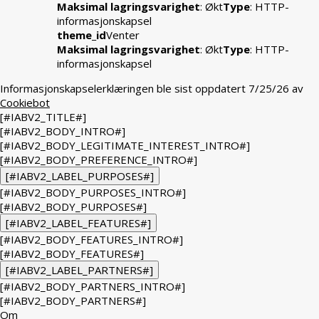
Maksimal lagringsvarighet
: Økt
Type
: HTTP-
informasjonskapsel
theme_id
Venter
Maksimal lagringsvarighet
: Økt
Type
: HTTP-
informasjonskapsel
Informasjonskapselerklæringen ble sist oppdatert 7/25/26 av
Cookiebot
[#IABV2_TITLE#]
[#IABV2_BODY_INTRO#]
[#IABV2_BODY_LEGITIMATE_INTEREST_INTRO#]
[#IABV2_BODY_PREFERENCE_INTRO#]
[#IABV2_LABEL_PURPOSES#]
[#IABV2_BODY_PURPOSES_INTRO#]
[#IABV2_BODY_PURPOSES#]
[#IABV2_LABEL_FEATURES#]
[#IABV2_BODY_FEATURES_INTRO#]
[#IABV2_BODY_FEATURES#]
[#IABV2_LABEL_PARTNERS#]
[#IABV2_BODY_PARTNERS_INTRO#]
[#IABV2_BODY_PARTNERS#]
Om