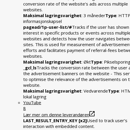
conversion rate of the website’s ads across multiple
websites.
Maksimal lagringsvarighet
: 3 måneder
Type
: HTT
informasjonskapsel
pagead/1p-user-list/#
Tracks if the user has shown
interest in specific products or events across multipl
websites and detects how the user navigates betwe
sites. This is used for measurement of advertisemen
efforts and facilitates payment of referral-fees bet
websites.
Maksimal lagringsvarighet
: Økt
Type
: Pikselsporin
_gcl_ls
Tracks the conversion rate between the user 
the advertisement banners on the website - This se
to optimise the relevance of the advertisements on 
website.
Maksimal lagringsvarighet
: Vedvarende
Type
: HT
lokal lagring
YouTube
8
Lær mer om denne leverandøren
LAST_RESULT_ENTRY_KEY [x2]
Used to track user’s
interaction with embedded content.