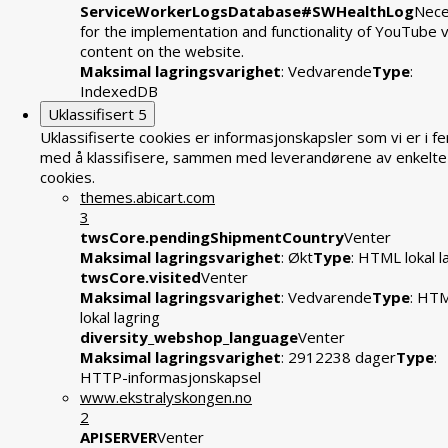
ServiceWorkerLogsDatabase#SWHealthLog
Nece
for the implementation and functionality of YouTube 
content on the website.
Maksimal lagringsvarighet
: Vedvarende
Type
:
IndexedDB
Uklassifisert
5
Uklassifiserte cookies er informasjonskapsler som vi er i fe
med å klassifisere, sammen med leverandørene av enkelte
cookies.
themes.abicart.com
3
twsCore.pendingShipmentCountry
Venter
Maksimal lagringsvarighet
: Økt
Type
: HTML lokal l
twsCore.visited
Venter
Maksimal lagringsvarighet
: Vedvarende
Type
: HT
lokal lagring
diversity_webshop_language
Venter
Maksimal lagringsvarighet
: 2912238 dager
Type
:
HTTP-informasjonskapsel
www.ekstralyskongen.no
2
APISERVER
Venter