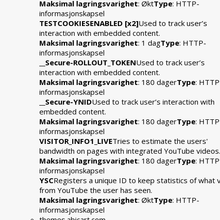
Maksimal lagringsvarighet
: Økt
Type
: HTTP-
informasjonskapsel
TESTCOOKIESENABLED [x2]
Used to track user’s
interaction with embedded content.
Maksimal lagringsvarighet
: 1 dag
Type
: HTTP-
informasjonskapsel
__Secure-ROLLOUT_TOKEN
Used to track user’s
interaction with embedded content.
Maksimal lagringsvarighet
: 180 dager
Type
: HTTP
informasjonskapsel
__Secure-YNID
Used to track user’s interaction with
embedded content.
Maksimal lagringsvarighet
: 180 dager
Type
: HTTP
informasjonskapsel
VISITOR_INFO1_LIVE
Tries to estimate the users'
bandwidth on pages with integrated YouTube videos
Maksimal lagringsvarighet
: 180 dager
Type
: HTTP
informasjonskapsel
YSC
Registers a unique ID to keep statistics of what 
from YouTube the user has seen.
Maksimal lagringsvarighet
: Økt
Type
: HTTP-
informasjonskapsel
themes.abicart.com