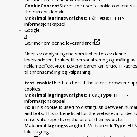
CookieConsent
Stores the user's cookie consent sta
the current domain
Maksimal lagringsvarighet
: 1 år
Type
: HTTP-
informasjonskapsel
Google
3
Lær mer om denne leverandøren
Noen av opplysningene som innhentes av denne
leverandøren, brukes til personalisering og måling av
reklameeffektivitet. Leverandøren kan bruke IP-adre
til annonsemåling og -tilpasning.
test_cookie
Used to check if the user's browser sup
cookies.
Maksimal lagringsvarighet
: 1 dag
Type
: HTTP-
informasjonskapsel
rc::a
This cookie is used to distinguish between huma
and bots. This is beneficial for the website, in order t
make valid reports on the use of their website.
Maksimal lagringsvarighet
: Vedvarende
Type
: HT
lokal lagring