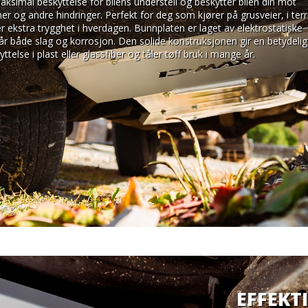
maksimal beskyttelse for bilens understell og beskytter bilen din mot 
ner og andre hindringer. Perfekt for deg som kjører på grusveier, i terr
ker ekstra trygghet i hverdagen. Bunnplaten er laget av elektrostatiske 
år både slag og korrosjon. Den solide konstruksjonen gir en betydelig 
ttelse i plast eller glassfiber og tåler tøff bruk i mange år.
EFFEKT