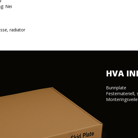


g: Nei

sse, radiator
HVA I
Bunnplate

Festemateriell, 
Monteringsveile