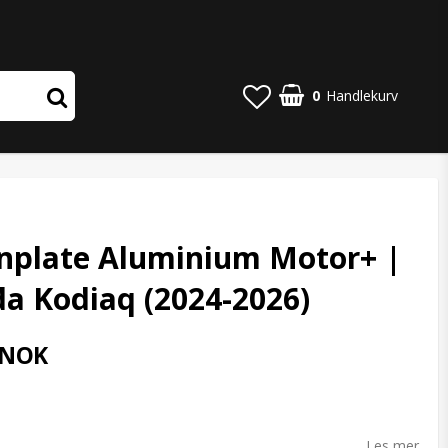
0
Handlekurv
nplate Aluminium Motor+ |
a Kodiaq (2024-2026)
 NOK
o list of favorites
Les mer...