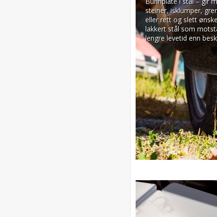
Bunnplate i stål – gir 
steiner, isklumper, gre
eller rett og slett øns
lakkert stål som motst
lengre levetid enn besky