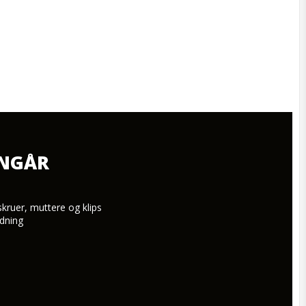
NNGÅR
skruer, muttere og klips

dning