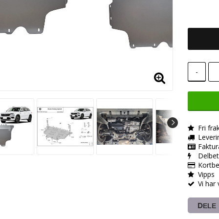
-
Fri fra
Leveri
Faktur
Delbet
Kortbe
Vipps
Vi har
DELE