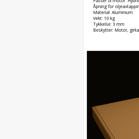
Passer til motor: Hybrid
Åpning for oljeavtappin
Material: Aluminium

Vekt: 10 kg

Tykkelse: 3 mm

Beskytter: Motor, girka