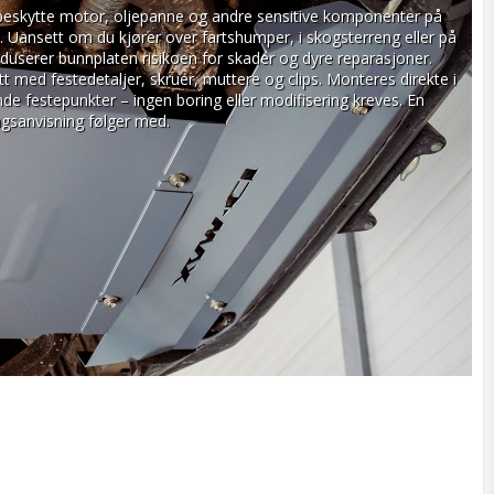
beskytte motor, oljepanne og andre sensitive komponenter på 
. Uansett om du kjører over fartshumper, i skogsterreng eller på 
eduserer bunnplaten risikoen for skader og dyre reparasjoner. 
 med festedetaljer, skruer, muttere og clips. Monteres direkte i 
nde festepunkter – ingen boring eller modifisering kreves. En 
ngsanvisning følger med.