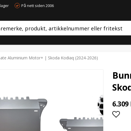
dager
På nett siden 2006
ate Aluminium Motor+ | Skoda Kodiaq (2024-2026)
Bun
Skod
6.309
Add t