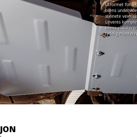
Utformet for å 
bilens underside
steinete veier r
Leveres komplett
bilens eksistere
tydelig monteri
SJON