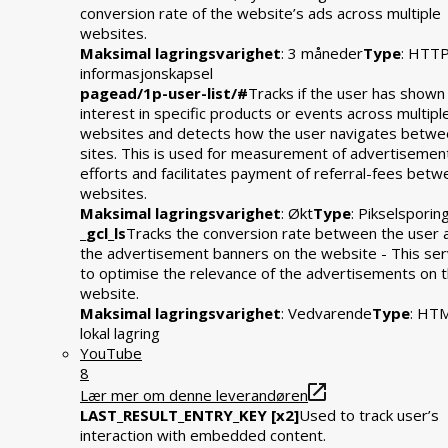
conversion rate of the website’s ads across multiple
websites.
Maksimal lagringsvarighet
: 3 måneder
Type
: HTT
informasjonskapsel
pagead/1p-user-list/#
Tracks if the user has shown
interest in specific products or events across multipl
websites and detects how the user navigates betwe
sites. This is used for measurement of advertisemen
efforts and facilitates payment of referral-fees bet
websites.
Maksimal lagringsvarighet
: Økt
Type
: Pikselsporin
_gcl_ls
Tracks the conversion rate between the user 
the advertisement banners on the website - This se
to optimise the relevance of the advertisements on 
website.
Maksimal lagringsvarighet
: Vedvarende
Type
: HT
lokal lagring
YouTube
8
Lær mer om denne leverandøren
LAST_RESULT_ENTRY_KEY [x2]
Used to track user’s
interaction with embedded content.