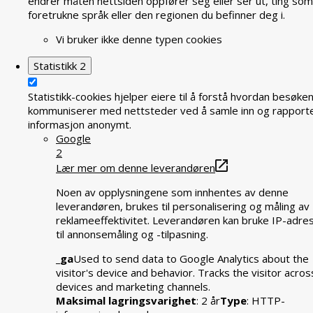
endrer måten nettsiden oppfører seg eller ser ut, ting som
foretrukne språk eller den regionen du befinner deg i.
Vi bruker ikke denne typen cookies
Statistikk
2
Statistikk-cookies hjelper eiere til å forstå hvordan besøke
kommuniserer med nettsteder ved å samle inn og rapport
informasjon anonymt.
Google
2
Lær mer om denne leverandøren
Noen av opplysningene som innhentes av denne
leverandøren, brukes til personalisering og måling av
reklameeffektivitet. Leverandøren kan bruke IP-adre
til annonsemåling og -tilpasning.
_ga
Used to send data to Google Analytics about the
visitor's device and behavior. Tracks the visitor acros
devices and marketing channels.
Maksimal lagringsvarighet
: 2 år
Type
: HTTP-