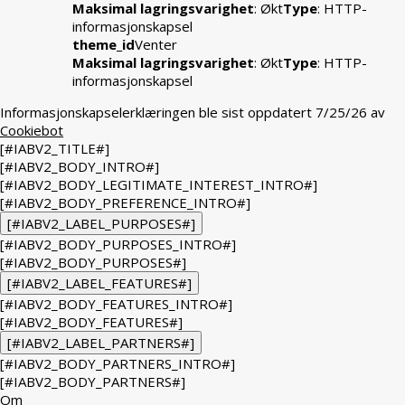
Maksimal lagringsvarighet
: Økt
Type
: HTTP-
informasjonskapsel
theme_id
Venter
Maksimal lagringsvarighet
: Økt
Type
: HTTP-
informasjonskapsel
Informasjonskapselerklæringen ble sist oppdatert 7/25/26 av
Cookiebot
[#IABV2_TITLE#]
[#IABV2_BODY_INTRO#]
[#IABV2_BODY_LEGITIMATE_INTEREST_INTRO#]
[#IABV2_BODY_PREFERENCE_INTRO#]
[#IABV2_LABEL_PURPOSES#]
[#IABV2_BODY_PURPOSES_INTRO#]
[#IABV2_BODY_PURPOSES#]
[#IABV2_LABEL_FEATURES#]
[#IABV2_BODY_FEATURES_INTRO#]
[#IABV2_BODY_FEATURES#]
[#IABV2_LABEL_PARTNERS#]
[#IABV2_BODY_PARTNERS_INTRO#]
[#IABV2_BODY_PARTNERS#]
Om