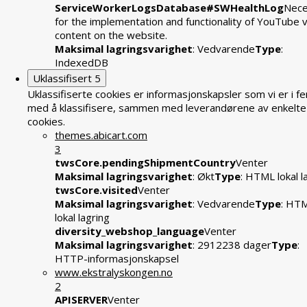
ServiceWorkerLogsDatabase#SWHealthLog
Nece
for the implementation and functionality of YouTube 
content on the website.
Maksimal lagringsvarighet
: Vedvarende
Type
:
IndexedDB
Uklassifisert
5
Uklassifiserte cookies er informasjonskapsler som vi er i fe
med å klassifisere, sammen med leverandørene av enkelte
cookies.
themes.abicart.com
3
twsCore.pendingShipmentCountry
Venter
Maksimal lagringsvarighet
: Økt
Type
: HTML lokal l
twsCore.visited
Venter
Maksimal lagringsvarighet
: Vedvarende
Type
: HT
lokal lagring
diversity_webshop_language
Venter
Maksimal lagringsvarighet
: 2912238 dager
Type
:
HTTP-informasjonskapsel
www.ekstralyskongen.no
2
APISERVER
Venter