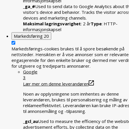
informasjonskapsel
_ga_#
Used to send data to Google Analytics about t
visitor's device and behavior. Tracks the visitor acros
devices and marketing channels.
Maksimal lagringsvarighet
: 2 år
Type
: HTTP-
informasjonskapsel
Markedsføring
20
Markedsførings-cookies brukes til å spore besøkende på
nettsteder. Hensikten er å vise annonser som er relevante
engasjerende for den enkelte bruker og dermed mer verdif
for utgivere og tredjeparts annonsører.
Google
3
Lær mer om denne leverandøren
Noen av opplysningene som innhentes av denne
leverandøren, brukes til personalisering og måling av
reklameeffektivitet. Leverandøren kan bruke IP-adre
til annonsemåling og -tilpasning.
_gcl_au
Used to measure the efficiency of the websit
advertisement efforts, by collecting data on the