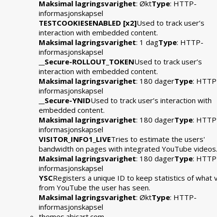
Maksimal lagringsvarighet
: Økt
Type
: HTTP-
informasjonskapsel
TESTCOOKIESENABLED [x2]
Used to track user’s
interaction with embedded content.
Maksimal lagringsvarighet
: 1 dag
Type
: HTTP-
informasjonskapsel
__Secure-ROLLOUT_TOKEN
Used to track user’s
interaction with embedded content.
Maksimal lagringsvarighet
: 180 dager
Type
: HTTP
informasjonskapsel
__Secure-YNID
Used to track user’s interaction with
embedded content.
Maksimal lagringsvarighet
: 180 dager
Type
: HTTP
informasjonskapsel
VISITOR_INFO1_LIVE
Tries to estimate the users'
bandwidth on pages with integrated YouTube videos
Maksimal lagringsvarighet
: 180 dager
Type
: HTTP
informasjonskapsel
YSC
Registers a unique ID to keep statistics of what 
from YouTube the user has seen.
Maksimal lagringsvarighet
: Økt
Type
: HTTP-
informasjonskapsel
themes.abicart.com