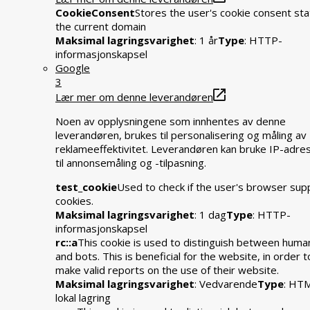
CookieConsent
Stores the user's cookie consent sta
the current domain
Maksimal lagringsvarighet
: 1 år
Type
: HTTP-
informasjonskapsel
Google
3
Lær mer om denne leverandøren
Noen av opplysningene som innhentes av denne
leverandøren, brukes til personalisering og måling av
reklameeffektivitet. Leverandøren kan bruke IP-adre
til annonsemåling og -tilpasning.
test_cookie
Used to check if the user's browser sup
cookies.
Maksimal lagringsvarighet
: 1 dag
Type
: HTTP-
informasjonskapsel
rc::a
This cookie is used to distinguish between huma
and bots. This is beneficial for the website, in order t
make valid reports on the use of their website.
Maksimal lagringsvarighet
: Vedvarende
Type
: HT
lokal lagring