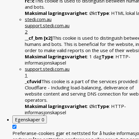
rc::c
This cookie is used to distinguish between huma
and bots.
Maksimal lagringsvarighet
: Økt
Type
: HTML lokal l
stedi.com.au
support.stedi.com.au
2
__cf_bm [x2]
This cookie is used to distinguish betwe
humans and bots. This is beneficial for the website, in
order to make valid reports on the use of their websi
Maksimal lagringsvarighet
: 1 dag
Type
: HTTP-
informasjonskapsel
support.stedi.com.au
1
_cfuvid
This cookie is a part of the services provided
Cloudflare - Including load-balancing, deliverance of
website content and serving DNS connection for web
operators.
Maksimal lagringsvarighet
: Økt
Type
: HTTP-
informasjonskapsel
Egenskaper
0
Preferanse-cookies gjør et nettsted for å huske informasj