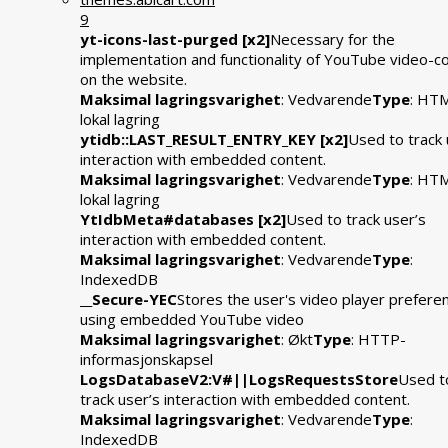
9
yt-icons-last-purged [x2]
Necessary for the
implementation and functionality of YouTube video-c
on the website.
Maksimal lagringsvarighet
: Vedvarende
Type
: HT
lokal lagring
ytidb::LAST_RESULT_ENTRY_KEY [x2]
Used to track 
interaction with embedded content.
Maksimal lagringsvarighet
: Vedvarende
Type
: HT
lokal lagring
YtIdbMeta#databases [x2]
Used to track user’s
interaction with embedded content.
Maksimal lagringsvarighet
: Vedvarende
Type
:
IndexedDB
__Secure-YEC
Stores the user's video player prefere
using embedded YouTube video
Maksimal lagringsvarighet
: Økt
Type
: HTTP-
informasjonskapsel
LogsDatabaseV2:V#||LogsRequestsStore
Used t
track user’s interaction with embedded content.
Maksimal lagringsvarighet
: Vedvarende
Type
:
IndexedDB