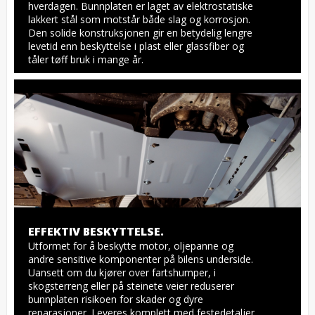
hverdagen. Bunnplaten er laget av elektrostatiske 
lakkert stål som motstår både slag og korrosjon. 
Den solide konstruksjonen gir en betydelig lengre 
levetid enn beskyttelse i plast eller glassfiber og 
tåler tøff bruk i mange år.
EFFEKTIV BESKYTTELSE.
Utformet for å beskytte motor, oljepanne og 
andre sensitive komponenter på bilens underside. 
Uansett om du kjører over fartshumper, i 
skogsterreng eller på steinete veier reduserer 
bunnplaten risikoen for skader og dyre 
reparasjoner. Leveres komplett med festedetaljer, 