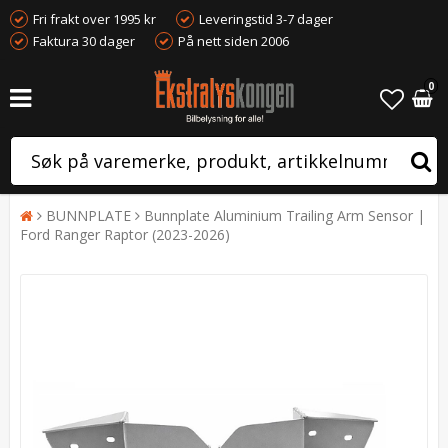
Fri frakt over 1995 kr
Leveringstid 3-7 dager
Faktura 30 dager
På nett siden 2006
0
BUNNPLATE
Bunnplate Aluminium Trailing Arm Sensor |
Ford Ranger Raptor (2023-2026)