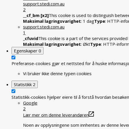
support.stedi.com.au
2
__cf_bm [x2]
This cookie is used to distinguish betwee
Maksimal lagringsvarighet
: 1 dag
Type
: HTTP-info
support.stedi.com.au
1
_cfuvid
This cookie is a part of the services provide
Maksimal lagringsvarighet
: Økt
Type
: HTTP-infor
Egenskaper
0
Preferanse-cookies gjør et nettsted for å huske informasjon
Vi bruker ikke denne typen cookies
Statistikk
2
Statistikk-cookies hjelper eiere til å forstå hvordan bes
Google
2
Lær mer om denne leverandøren
Noen av opplysningene som innhentes av denne levera