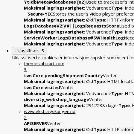
YtIdbMeta#databases [x2]
Used to track user’s i
Maksimal lagringsvarighet
: Vedvarende
Type
: In
__Secure-YEC
Stores the user's video player prefe
Maksimal lagringsvarighet
: Økt
Type
: HTTP-infor
LogsDatabaseV2:V#||LogsRequestsStore
Used to
Maksimal lagringsvarighet
: Vedvarende
Type
: In
ServiceWorkerLogsDatabase#SWHealthLog
Nece
Maksimal lagringsvarighet
: Vedvarende
Type
: In
Uklassifisert
5
Uklassifiserte cookies er informasjonskapsler som vi er i 
themes.abicart.com
3
twsCore.pendingShipmentCountry
Venter
Maksimal lagringsvarighet
: Økt
Type
: HTML lokal l
twsCore.visited
Venter
Maksimal lagringsvarighet
: Vedvarende
Type
: HTM
diversity_webshop_language
Venter
Maksimal lagringsvarighet
: 2912238 dager
Type
:
www.ekstralyskongen.no
2
APISERVER
Venter
Maksimal lagringsvarighet
: Økt
Type
: HTTP-infor