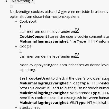
Nødvendig
7
Nødvendige cookies bidra til å gjøre en nettside brukbart 
optimalt uten disse informasjonskapslene.
Cookiebot
1
Lær mer om denne leverandøren
CookieConsent
Stores the user's cookie consent sta
Maksimal lagringsvarighet
: 1 år
Type
: HTTP-infor
Google
3
Lær mer om denne leverandøren
Noen av opplysningene som innhentes av denne levera
tilpasning.
test_cookie
Used to check if the user's browser sup
Maksimal lagringsvarighet
: 1 dag
Type
: HTTP-info
rc::a
This cookie is used to distinguish between humans
Maksimal lagringsvarighet
: Vedvarende
Type
: HTM
rc::c
This cookie is used to distinguish between huma
Maksimal lagringsvarighet
: Økt
Type
: HTML lokal l
stedi.com.au