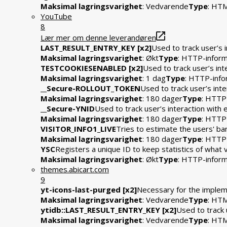
Maksimal lagringsvarighet
: Vedvarende
Type
: HTM
YouTube
8
Lær mer om denne leverandøren
LAST_RESULT_ENTRY_KEY [x2]
Used to track user’s 
Maksimal lagringsvarighet
: Økt
Type
: HTTP-infor
TESTCOOKIESENABLED [x2]
Used to track user’s in
Maksimal lagringsvarighet
: 1 dag
Type
: HTTP-info
__Secure-ROLLOUT_TOKEN
Used to track user’s int
Maksimal lagringsvarighet
: 180 dager
Type
: HTTP
__Secure-YNID
Used to track user’s interaction wit
Maksimal lagringsvarighet
: 180 dager
Type
: HTTP
VISITOR_INFO1_LIVE
Tries to estimate the users' b
Maksimal lagringsvarighet
: 180 dager
Type
: HTTP
YSC
Registers a unique ID to keep statistics of what
Maksimal lagringsvarighet
: Økt
Type
: HTTP-infor
themes.abicart.com
9
yt-icons-last-purged [x2]
Necessary for the impleme
Maksimal lagringsvarighet
: Vedvarende
Type
: HTM
ytidb::LAST_RESULT_ENTRY_KEY [x2]
Used to track 
Maksimal lagringsvarighet
: Vedvarende
Type
: HTM