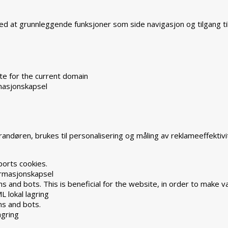
ved at grunnleggende funksjoner som side navigasjon og tilgang t
te for the current domain
masjonskapsel
ndøren, brukes til personalisering og måling av reklameeffektivi
ports cookies.
rmasjonskapsel
 and bots. This is beneficial for the website, in order to make va
L lokal lagring
ns and bots.
agring