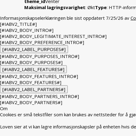
theme_id
Venter
Maksimal lagringsvarighet
: Økt
Type
: HTTP-infor
Informasjonskapselerklæringen ble sist oppdatert 7/25/26 av
Co
[#IABV2_TITLE#]
[#IABV2_BODY_INTRO#]
[#IABV2_BODY_LEGITIMATE_INTEREST_INTRO#]
[#IABV2_BODY_PREFERENCE_INTRO#]
[#IABV2_LABEL_PURPOSES#]
[#IABV2_BODY_PURPOSES_INTRO#]
[#IABV2_BODY_PURPOSES#]
[#IABV2_LABEL_FEATURES#]
[#IABV2_BODY_FEATURES_INTRO#]
[#IABV2_BODY_FEATURES#]
[#IABV2_LABEL_PARTNERS#]
[#IABV2_BODY_PARTNERS_INTRO#]
[#IABV2_BODY_PARTNERS#]
Om
Cookies er små tekstfiler som kan brukes av nettsteder for å gjø
Loven sier at vi kan lagre informasjonskapsler på enheten hvis de 