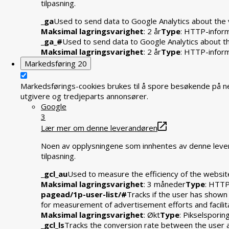
tilpasning.
_ga
Used to send data to Google Analytics about the v
Maksimal lagringsvarighet
: 2 år
Type
: HTTP-infor
_ga_#
Used to send data to Google Analytics about the
Maksimal lagringsvarighet
: 2 år
Type
: HTTP-infor
Markedsføring
20
Markedsførings-cookies brukes til å spore besøkende på ne
utgivere og tredjeparts annonsører.
Google
3
Lær mer om denne leverandøren
Noen av opplysningene som innhentes av denne levera
tilpasning.
_gcl_au
Used to measure the efficiency of the website
Maksimal lagringsvarighet
: 3 måneder
Type
: HTTP
pagead/1p-user-list/#
Tracks if the user has shown
for measurement of advertisement efforts and facili
Maksimal lagringsvarighet
: Økt
Type
: Pikselsporin
_gcl_ls
Tracks the conversion rate between the user 