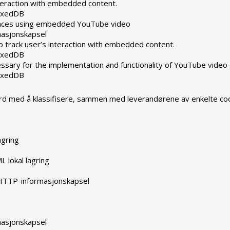
nteraction with embedded content.
dexedDB
rences using embedded YouTube video
masjonskapsel
 track user’s interaction with embedded content.
dexedDB
ssary for the implementation and functionality of YouTube video
dexedDB
ferd med å klassifisere, sammen med leverandørene av enkelte coo
agring
L lokal lagring
 HTTP-informasjonskapsel
masjonskapsel