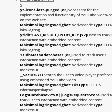
9
yt-icons-last-purged [x2]
Necessary for the
implementation and functionality of YouTube video-c
on the website.
Maksimal lagringsvarighet
: Vedvarende
Type
: HT
lokal lagring
ytidb::LAST_RESULT_ENTRY_KEY [x2]
Used to track 
interaction with embedded content.
Maksimal lagringsvarighet
: Vedvarende
Type
: HT
lokal lagring
YtIdbMeta#databases [x2]
Used to track user’s
interaction with embedded content.
Maksimal lagringsvarighet
: Vedvarende
Type
:
IndexedDB
__Secure-YEC
Stores the user's video player prefere
using embedded YouTube video
Maksimal lagringsvarighet
: Økt
Type
: HTTP-
informasjonskapsel
LogsDatabaseV2:V#||LogsRequestsStore
Used t
track user’s interaction with embedded content.
Maksimal lagringsvarighet
: Vedvarende
Type
:
IndexedDB