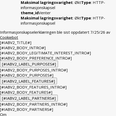
Maksimal lagringsvarighet
: Økt
Type
: HTTP-
informasjonskapsel
theme_id
Venter
Maksimal lagringsvarighet
: Økt
Type
: HTTP-
informasjonskapsel
Informasjonskapselerklæringen ble sist oppdatert 7/25/26 av
Cookiebot
[#IABV2_TITLE#]
[#IABV2_BODY_INTRO#]
[#IABV2_BODY_LEGITIMATE_INTEREST_INTRO#]
[#IABV2_BODY_PREFERENCE_INTRO#]
[#IABV2_LABEL_PURPOSES#]
[#IABV2_BODY_PURPOSES_INTRO#]
[#IABV2_BODY_PURPOSES#]
[#IABV2_LABEL_FEATURES#]
[#IABV2_BODY_FEATURES_INTRO#]
[#IABV2_BODY_FEATURES#]
[#IABV2_LABEL_PARTNERS#]
[#IABV2_BODY_PARTNERS_INTRO#]
[#IABV2_BODY_PARTNERS#]
Om