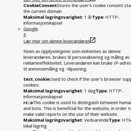
CookieConsent
Stores the user's cookie consent sta
the current domain
Maksimal lagringsvarighet
: 1 år
Type
: HTTP-
informasjonskapsel
Google
3
Lær mer om denne leverandøren
Noen av opplysningene som innhentes av denne
leverandøren, brukes til personalisering og måling av
reklameeffektivitet. Leverandøren kan bruke IP-adre
til annonsemåling og -tilpasning.
test_cookie
Used to check if the user's browser sup
cookies.
Maksimal lagringsvarighet
: 1 dag
Type
: HTTP-
informasjonskapsel
rc::a
This cookie is used to distinguish between huma
and bots. This is beneficial for the website, in order t
make valid reports on the use of their website.
Maksimal lagringsvarighet
: Vedvarende
Type
: HT
lokal lagring