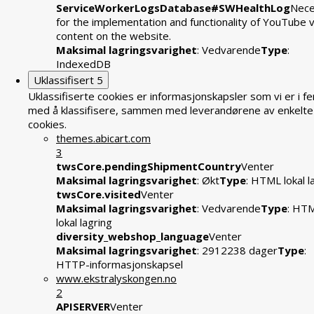
ServiceWorkerLogsDatabase#SWHealthLog
Nece
for the implementation and functionality of YouTube 
content on the website.
Maksimal lagringsvarighet
: Vedvarende
Type
:
IndexedDB
Uklassifisert
5
Uklassifiserte cookies er informasjonskapsler som vi er i fe
med å klassifisere, sammen med leverandørene av enkelte
cookies.
themes.abicart.com
3
twsCore.pendingShipmentCountry
Venter
Maksimal lagringsvarighet
: Økt
Type
: HTML lokal l
twsCore.visited
Venter
Maksimal lagringsvarighet
: Vedvarende
Type
: HT
lokal lagring
diversity_webshop_language
Venter
Maksimal lagringsvarighet
: 2912238 dager
Type
:
HTTP-informasjonskapsel
www.ekstralyskongen.no
2
APISERVER
Venter