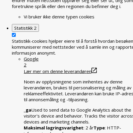
endrer måten nettsiden oppfører seg eller ser ut, ting som
foretrukne språk eller den regionen du befinner deg i.
Vi bruker ikke denne typen cookies
Statistikk
2
Statistikk-cookies hjelper eiere til å forstå hvordan besøke
kommuniserer med nettsteder ved å samle inn og rapport
informasjon anonymt.
Google
2
Lær mer om denne leverandøren
Noen av opplysningene som innhentes av denne
leverandøren, brukes til personalisering og måling av
reklameeffektivitet. Leverandøren kan bruke IP-adre
til annonsemåling og -tilpasning.
_ga
Used to send data to Google Analytics about the
visitor's device and behavior. Tracks the visitor acros
devices and marketing channels.
Maksimal lagringsvarighet
: 2 år
Type
: HTTP-