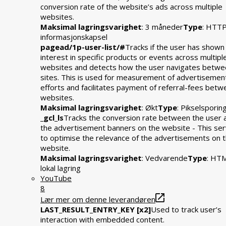
conversion rate of the website’s ads across multiple
websites.
Maksimal lagringsvarighet
: 3 måneder
Type
: HTT
informasjonskapsel
pagead/1p-user-list/#
Tracks if the user has shown
interest in specific products or events across multipl
websites and detects how the user navigates betwe
sites. This is used for measurement of advertisemen
efforts and facilitates payment of referral-fees bet
websites.
Maksimal lagringsvarighet
: Økt
Type
: Pikselsporin
_gcl_ls
Tracks the conversion rate between the user 
the advertisement banners on the website - This se
to optimise the relevance of the advertisements on 
website.
Maksimal lagringsvarighet
: Vedvarende
Type
: HT
lokal lagring
YouTube
8
Lær mer om denne leverandøren
LAST_RESULT_ENTRY_KEY [x2]
Used to track user’s
interaction with embedded content.