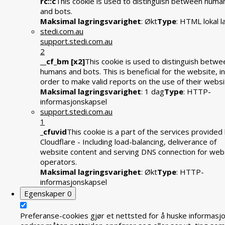
rc::c
This cookie is used to distinguish between huma
and bots.
Maksimal lagringsvarighet
: Økt
Type
: HTML lokal l
stedi.com.au
support.stedi.com.au
2
__cf_bm [x2]
This cookie is used to distinguish betwe
humans and bots. This is beneficial for the website, in
order to make valid reports on the use of their websi
Maksimal lagringsvarighet
: 1 dag
Type
: HTTP-
informasjonskapsel
support.stedi.com.au
1
_cfuvid
This cookie is a part of the services provided
Cloudflare - Including load-balancing, deliverance of
website content and serving DNS connection for web
operators.
Maksimal lagringsvarighet
: Økt
Type
: HTTP-
informasjonskapsel
Egenskaper
0
Preferanse-cookies gjør et nettsted for å huske informasj