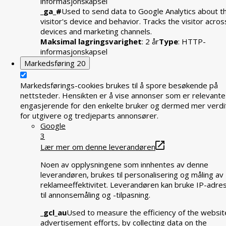
informasjonskapsel
_ga_#
Used to send data to Google Analytics about t
visitor's device and behavior. Tracks the visitor acros
devices and marketing channels.
Maksimal lagringsvarighet
: 2 år
Type
: HTTP-
informasjonskapsel
Markedsføring
20
Markedsførings-cookies brukes til å spore besøkende på
nettsteder. Hensikten er å vise annonser som er relevante
engasjerende for den enkelte bruker og dermed mer verdif
for utgivere og tredjeparts annonsører.
Google
3
Lær mer om denne leverandøren
Noen av opplysningene som innhentes av denne
leverandøren, brukes til personalisering og måling av
reklameeffektivitet. Leverandøren kan bruke IP-adre
til annonsemåling og -tilpasning.
_gcl_au
Used to measure the efficiency of the websit
advertisement efforts, by collecting data on the