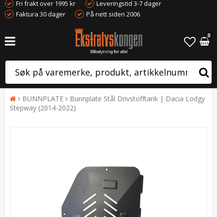
Fri frakt over 1995 kr
Leveringstid 3-7 dager
Faktura 30 dager
På nett siden 2006
0
BUNNPLATE
Bunnplate Stål Drivstofftank | Dacia Lodgy
Stepway (2014-2022)