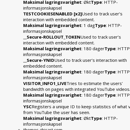
Maksimal lagringsvarighet
: Økt
Type
: HTTP-
informasjonskapsel
TESTCOOKIESENABLED [x2]
Used to track user’s
interaction with embedded content.
Maksimal lagringsvarighet
: 1 dag
Type
: HTTP-
informasjonskapsel
__Secure-ROLLOUT_TOKEN
Used to track user’s
interaction with embedded content.
Maksimal lagringsvarighet
: 180 dager
Type
: HTTP
informasjonskapsel
__Secure-YNID
Used to track user’s interaction with
embedded content.
Maksimal lagringsvarighet
: 180 dager
Type
: HTTP
informasjonskapsel
VISITOR_INFO1_LIVE
Tries to estimate the users'
bandwidth on pages with integrated YouTube videos
Maksimal lagringsvarighet
: 180 dager
Type
: HTTP
informasjonskapsel
YSC
Registers a unique ID to keep statistics of what 
from YouTube the user has seen.
Maksimal lagringsvarighet
: Økt
Type
: HTTP-
informasjonskapsel
themes.abicart.com