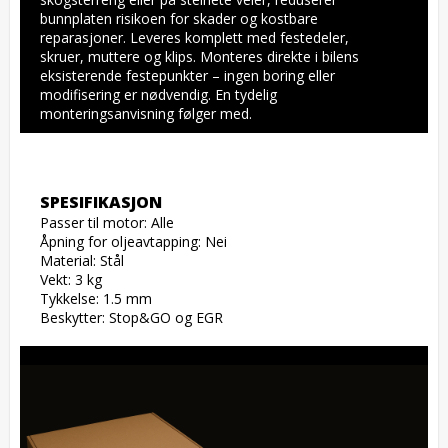
bunnplaten risikoen for skader og kostbare 
reparasjoner. Leveres komplett med festedeler, 
skruer, muttere og klips. Monteres direkte i bilens 
eksisterende festepunkter – ingen boring eller 
modifisering er nødvendig. En tydelig 
monteringsanvisning følger med.
SPESIFIKASJON
Passer til motor: Alle

Åpning for oljeavtapping: Nei

Material: Stål

Vekt: 3 kg

Tykkelse: 1.5 mm

Beskytter: Stop&GO og EGR