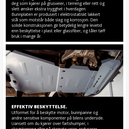
deg som kjører på grusveier, i terreng eller rett og 
slett ønsker ekstra trygghet i hverdagen. 
Bunnplaten er produsert i elektrostatiskt lakkert 
stål som motstår både slag og korrosjon. Den 
solide konstruksjonen gir betydelig lengre levetid 
enn beskyttelse i plast eller glassfiber, og tåler tøff 
bruk i mange år.
EFFEKTIV BESKYTTELSE.
Utformet for å beskytte motor, bunnpanne og 
andre sensitive komponenter på bilens underside. 
Uansett om du kjører over fartshumper, i 
skogsterreng eller på steinete veier, reduserer 