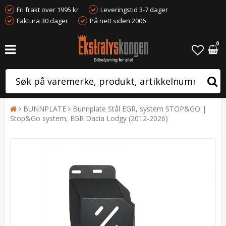
Fri frakt over 1995 kr
Leveringstid 3-7 dager
Faktura 30 dager
På nett siden 2006
0
BUNNPLATE
Bunnplate Stål EGR, system STOP&GO |
Stop&Go system, EGR Dacia Lodgy (2012-2026)