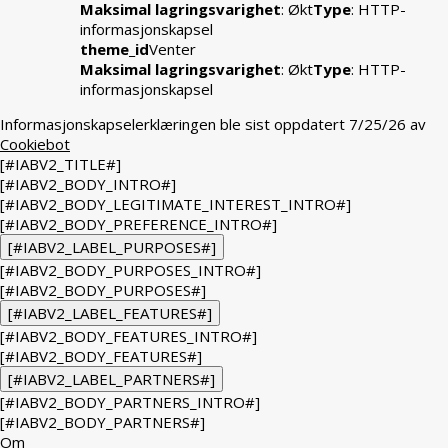
Maksimal lagringsvarighet
: Økt
Type
: HTTP-
informasjonskapsel
theme_id
Venter
Maksimal lagringsvarighet
: Økt
Type
: HTTP-
informasjonskapsel
Informasjonskapselerklæringen ble sist oppdatert 7/25/26 av
Cookiebot
[#IABV2_TITLE#]
[#IABV2_BODY_INTRO#]
[#IABV2_BODY_LEGITIMATE_INTEREST_INTRO#]
[#IABV2_BODY_PREFERENCE_INTRO#]
[#IABV2_LABEL_PURPOSES#]
[#IABV2_BODY_PURPOSES_INTRO#]
[#IABV2_BODY_PURPOSES#]
[#IABV2_LABEL_FEATURES#]
[#IABV2_BODY_FEATURES_INTRO#]
[#IABV2_BODY_FEATURES#]
[#IABV2_LABEL_PARTNERS#]
[#IABV2_BODY_PARTNERS_INTRO#]
[#IABV2_BODY_PARTNERS#]
Om