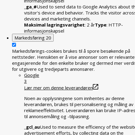
informasjonskapsel
_ga_#
Used to send data to Google Analytics about t
visitor's device and behavior. Tracks the visitor acros
devices and marketing channels.
Maksimal lagringsvarighet
: 2 år
Type
: HTTP-
informasjonskapsel
Markedsføring
20
Markedsførings-cookies brukes til å spore besøkende på
nettsteder. Hensikten er å vise annonser som er relevante
engasjerende for den enkelte bruker og dermed mer verdif
for utgivere og tredjeparts annonsører.
Google
3
Lær mer om denne leverandøren
Noen av opplysningene som innhentes av denne
leverandøren, brukes til personalisering og måling av
reklameeffektivitet. Leverandøren kan bruke IP-adre
til annonsemåling og -tilpasning.
_gcl_au
Used to measure the efficiency of the websit
advertisement efforts, by collecting data on the