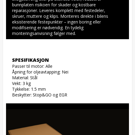
bunnplaten risikoen for skader og kostbare 
reparasjoner. Leveres komplett med festedeler, 
skruer, muttere og klips. Monteres direkte i bilens 
eksisterende festepunkter – ingen boring eller 
modifisering er nødvendig. En tydelig 
monteringsanvisning følger med.
SPESIFIKASJON
Passer til motor: Alle

Åpning for oljeavtapping: Nei

Material: Stål

Vekt: 3 kg

Tykkelse: 1.5 mm

Beskytter: Stop&GO og EGR