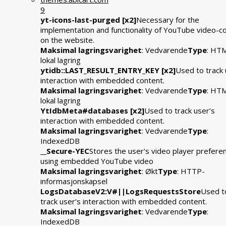
9
yt-icons-last-purged [x2]
Necessary for the
implementation and functionality of YouTube video-c
on the website.
Maksimal lagringsvarighet
: Vedvarende
Type
: HT
lokal lagring
ytidb::LAST_RESULT_ENTRY_KEY [x2]
Used to track 
interaction with embedded content.
Maksimal lagringsvarighet
: Vedvarende
Type
: HT
lokal lagring
YtIdbMeta#databases [x2]
Used to track user’s
interaction with embedded content.
Maksimal lagringsvarighet
: Vedvarende
Type
:
IndexedDB
__Secure-YEC
Stores the user's video player prefere
using embedded YouTube video
Maksimal lagringsvarighet
: Økt
Type
: HTTP-
informasjonskapsel
LogsDatabaseV2:V#||LogsRequestsStore
Used t
track user’s interaction with embedded content.
Maksimal lagringsvarighet
: Vedvarende
Type
:
IndexedDB