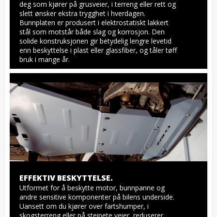
deg som kjører på grusveier, i terreng eller rett og 
slett ønsker ekstra trygghet i hverdagen. 
Bunnplaten er produsert i elektrostatiskt lakkert 
stål som motstår både slag og korrosjon. Den 
solide konstruksjonen gir betydelig lengre levetid 
enn beskyttelse i plast eller glassfiber, og tåler tøff 
bruk i mange år.
EFFEKTIV BESKYTTELSE.
Utformet for å beskytte motor, bunnpanne og 
andre sensitive komponenter på bilens underside. 
Uansett om du kjører over fartshumper, i 
skogsterreng eller på steinete veier, reduserer 