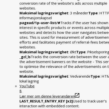
conversion rate of the website’s ads across multiple
websites.
Maksimal lagringsvarighet
: 3 måneder
Type
: HTT
informasjonskapsel
pagead/1p-user-list/#
Tracks if the user has shown
interest in specific products or events across multipl
websites and detects how the user navigates betwe
sites. This is used for measurement of advertisemen
efforts and facilitates payment of referral-fees bet
websites.
Maksimal lagringsvarighet
: Økt
Type
: Pikselsporin
_gcl_ls
Tracks the conversion rate between the user 
the advertisement banners on the website - This se
to optimise the relevance of the advertisements on 
website.
Maksimal lagringsvarighet
: Vedvarende
Type
: HT
lokal lagring
YouTube
8
Lær mer om denne leverandøren
LAST_RESULT_ENTRY_KEY [x2]
Used to track user’s
interaction with embedded content.