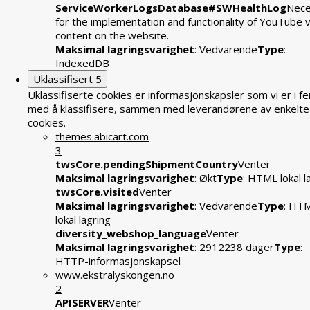
ServiceWorkerLogsDatabase#SWHealthLog
Nece
for the implementation and functionality of YouTube 
content on the website.
Maksimal lagringsvarighet
: Vedvarende
Type
:
IndexedDB
Uklassifisert
5
Uklassifiserte cookies er informasjonskapsler som vi er i fe
med å klassifisere, sammen med leverandørene av enkelte
cookies.
themes.abicart.com
3
twsCore.pendingShipmentCountry
Venter
Maksimal lagringsvarighet
: Økt
Type
: HTML lokal l
twsCore.visited
Venter
Maksimal lagringsvarighet
: Vedvarende
Type
: HT
lokal lagring
diversity_webshop_language
Venter
Maksimal lagringsvarighet
: 2912238 dager
Type
:
HTTP-informasjonskapsel
www.ekstralyskongen.no
2
APISERVER
Venter