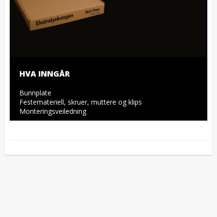
HVA INNGÅR
Bunnplate

Festemateriell, skruer, muttere og klips

Monteringsveiledning