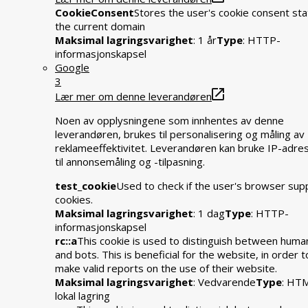
CookieConsent
Stores the user's cookie consent sta
the current domain
Maksimal lagringsvarighet
: 1 år
Type
: HTTP-
informasjonskapsel
Google
3
Lær mer om denne leverandøren
Noen av opplysningene som innhentes av denne
leverandøren, brukes til personalisering og måling av
reklameeffektivitet. Leverandøren kan bruke IP-adre
til annonsemåling og -tilpasning.
test_cookie
Used to check if the user's browser sup
cookies.
Maksimal lagringsvarighet
: 1 dag
Type
: HTTP-
informasjonskapsel
rc::a
This cookie is used to distinguish between huma
and bots. This is beneficial for the website, in order t
make valid reports on the use of their website.
Maksimal lagringsvarighet
: Vedvarende
Type
: HT
lokal lagring