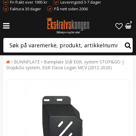
Fri frakt over 1995 kr
Leveringstid 3-7 dager
Faktura 30 dager
På nett siden 2006
0
BUNNPLATE
Bunnplate Stål EGR, system STOP&GO |
Stop&Go system, EGR Dacia Logan MCV (2012-2020)