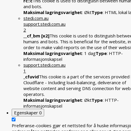
rc::c
This cookie is used to distinguish between huma
and bots.
Maksimal lagringsvarighet
: Økt
Type
: HTML lokal l
stedi.com.au
support.stedi.com.au
2
__cf_bm [x2]
This cookie is used to distinguish betwe
humans and bots. This is beneficial for the website, in
order to make valid reports on the use of their websi
Maksimal lagringsvarighet
: 1 dag
Type
: HTTP-
informasjonskapsel
support.stedi.com.au
1
_cfuvid
This cookie is a part of the services provided
Cloudflare - Including load-balancing, deliverance of
website content and serving DNS connection for web
operators.
Maksimal lagringsvarighet
: Økt
Type
: HTTP-
informasjonskapsel
Egenskaper
0
Preferanse-cookies gjør et nettsted for å huske informasj