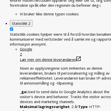
endrer måten nettsiden oppfører seg eller ser ut, ting som
foretrukne språk eller den regionen du befinner deg i.
Vi bruker ikke denne typen cookies
Statistikk
2
Statistikk-cookies hjelper eiere til å forstå hvordan besøke
kommuniserer med nettsteder ved å samle inn og rapport
informasjon anonymt.
Google
2
Lær mer om denne leverandøren
Noen av opplysningene som innhentes av denne
leverandøren, brukes til personalisering og måling av
reklameeffektivitet. Leverandøren kan bruke IP-adre
til annonsemåling og -tilpasning.
_ga
Used to send data to Google Analytics about the
visitor's device and behavior. Tracks the visitor acros
devices and marketing channels.
Maksimal lagringsvarighet
: 2 år
Type
: HTTP-