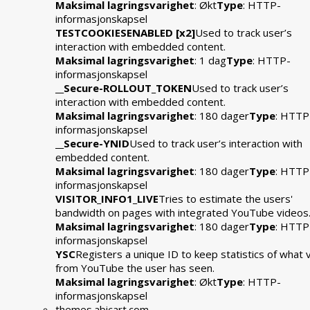
Maksimal lagringsvarighet
: Økt
Type
: HTTP-
informasjonskapsel
TESTCOOKIESENABLED [x2]
Used to track user’s
interaction with embedded content.
Maksimal lagringsvarighet
: 1 dag
Type
: HTTP-
informasjonskapsel
__Secure-ROLLOUT_TOKEN
Used to track user’s
interaction with embedded content.
Maksimal lagringsvarighet
: 180 dager
Type
: HTTP
informasjonskapsel
__Secure-YNID
Used to track user’s interaction with
embedded content.
Maksimal lagringsvarighet
: 180 dager
Type
: HTTP
informasjonskapsel
VISITOR_INFO1_LIVE
Tries to estimate the users'
bandwidth on pages with integrated YouTube videos
Maksimal lagringsvarighet
: 180 dager
Type
: HTTP
informasjonskapsel
YSC
Registers a unique ID to keep statistics of what 
from YouTube the user has seen.
Maksimal lagringsvarighet
: Økt
Type
: HTTP-
informasjonskapsel
themes.abicart.com