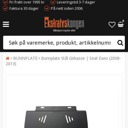
Fri frakt over 1995 kr
Leveringstid 3-7 dager
Faktura 30 dager
På nett siden 2006
0
BUNNPLATE
Bunnplate Stål Girkasse | Seat Exeo (2008-
2013)