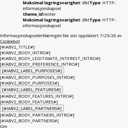
Maksimal lagringsvarighet
: Økt
Type
: HTTP-
informasjonskapsel
theme_id
Venter
Maksimal lagringsvarighet
: Økt
Type
: HTTP-
informasjonskapsel
Informasjonskapselerklæringen ble sist oppdatert 7/25/26 av
Cookiebot
[#IABV2_TITLE#]
[#IABV2_BODY_INTRO#]
[#IABV2_BODY_LEGITIMATE_INTEREST_INTRO#]
[#IABV2_BODY_PREFERENCE_INTRO#]
[#IABV2_LABEL_PURPOSES#]
[#IABV2_BODY_PURPOSES_INTRO#]
[#IABV2_BODY_PURPOSES#]
[#IABV2_LABEL_FEATURES#]
[#IABV2_BODY_FEATURES_INTRO#]
[#IABV2_BODY_FEATURES#]
[#IABV2_LABEL_PARTNERS#]
[#IABV2_BODY_PARTNERS_INTRO#]
[#IABV2_BODY_PARTNERS#]
Om