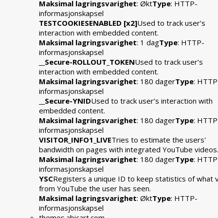
Maksimal lagringsvarighet
: Økt
Type
: HTTP-
informasjonskapsel
TESTCOOKIESENABLED [x2]
Used to track user’s
interaction with embedded content.
Maksimal lagringsvarighet
: 1 dag
Type
: HTTP-
informasjonskapsel
__Secure-ROLLOUT_TOKEN
Used to track user’s
interaction with embedded content.
Maksimal lagringsvarighet
: 180 dager
Type
: HTTP
informasjonskapsel
__Secure-YNID
Used to track user’s interaction with
embedded content.
Maksimal lagringsvarighet
: 180 dager
Type
: HTTP
informasjonskapsel
VISITOR_INFO1_LIVE
Tries to estimate the users'
bandwidth on pages with integrated YouTube videos
Maksimal lagringsvarighet
: 180 dager
Type
: HTTP
informasjonskapsel
YSC
Registers a unique ID to keep statistics of what 
from YouTube the user has seen.
Maksimal lagringsvarighet
: Økt
Type
: HTTP-
informasjonskapsel
themes.abicart.com