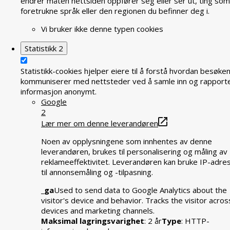
endrer måten nettsiden oppfører seg eller ser ut, ting som
foretrukne språk eller den regionen du befinner deg i.
Vi bruker ikke denne typen cookies
Statistikk
2
Statistikk-cookies hjelper eiere til å forstå hvordan besøke
kommuniserer med nettsteder ved å samle inn og rapport
informasjon anonymt.
Google
2
Lær mer om denne leverandøren
Noen av opplysningene som innhentes av denne
leverandøren, brukes til personalisering og måling av
reklameeffektivitet. Leverandøren kan bruke IP-adre
til annonsemåling og -tilpasning.
_ga
Used to send data to Google Analytics about the
visitor's device and behavior. Tracks the visitor acros
devices and marketing channels.
Maksimal lagringsvarighet
: 2 år
Type
: HTTP-