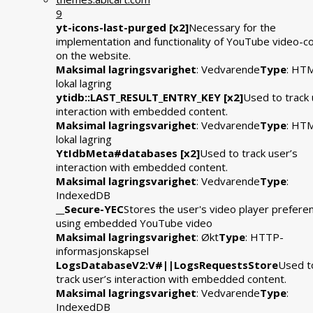
9
yt-icons-last-purged [x2]
Necessary for the
implementation and functionality of YouTube video-c
on the website.
Maksimal lagringsvarighet
: Vedvarende
Type
: HT
lokal lagring
ytidb::LAST_RESULT_ENTRY_KEY [x2]
Used to track 
interaction with embedded content.
Maksimal lagringsvarighet
: Vedvarende
Type
: HT
lokal lagring
YtIdbMeta#databases [x2]
Used to track user’s
interaction with embedded content.
Maksimal lagringsvarighet
: Vedvarende
Type
:
IndexedDB
__Secure-YEC
Stores the user's video player prefere
using embedded YouTube video
Maksimal lagringsvarighet
: Økt
Type
: HTTP-
informasjonskapsel
LogsDatabaseV2:V#||LogsRequestsStore
Used t
track user’s interaction with embedded content.
Maksimal lagringsvarighet
: Vedvarende
Type
:
IndexedDB