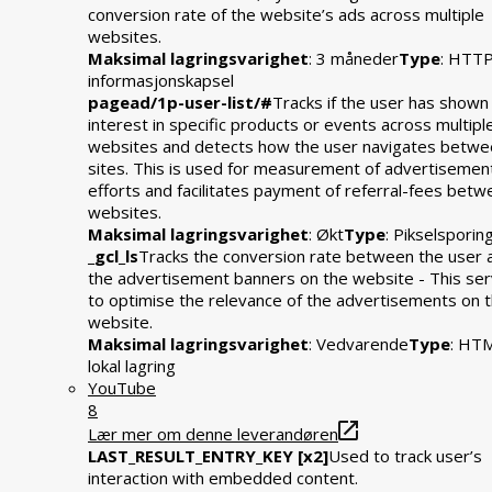
conversion rate of the website’s ads across multiple
websites.
Maksimal lagringsvarighet
: 3 måneder
Type
: HTT
informasjonskapsel
pagead/1p-user-list/#
Tracks if the user has shown
interest in specific products or events across multipl
websites and detects how the user navigates betwe
sites. This is used for measurement of advertisemen
efforts and facilitates payment of referral-fees bet
websites.
Maksimal lagringsvarighet
: Økt
Type
: Pikselsporin
_gcl_ls
Tracks the conversion rate between the user 
the advertisement banners on the website - This se
to optimise the relevance of the advertisements on 
website.
Maksimal lagringsvarighet
: Vedvarende
Type
: HT
lokal lagring
YouTube
8
Lær mer om denne leverandøren
LAST_RESULT_ENTRY_KEY [x2]
Used to track user’s
interaction with embedded content.