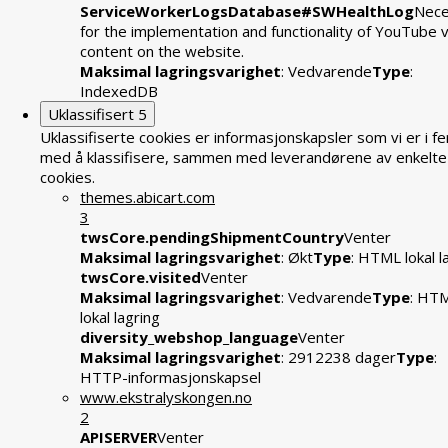
ServiceWorkerLogsDatabase#SWHealthLog
Nece
for the implementation and functionality of YouTube 
content on the website.
Maksimal lagringsvarighet
: Vedvarende
Type
:
IndexedDB
Uklassifisert
5
Uklassifiserte cookies er informasjonskapsler som vi er i fe
med å klassifisere, sammen med leverandørene av enkelte
cookies.
themes.abicart.com
3
twsCore.pendingShipmentCountry
Venter
Maksimal lagringsvarighet
: Økt
Type
: HTML lokal l
twsCore.visited
Venter
Maksimal lagringsvarighet
: Vedvarende
Type
: HT
lokal lagring
diversity_webshop_language
Venter
Maksimal lagringsvarighet
: 2912238 dager
Type
:
HTTP-informasjonskapsel
www.ekstralyskongen.no
2
APISERVER
Venter