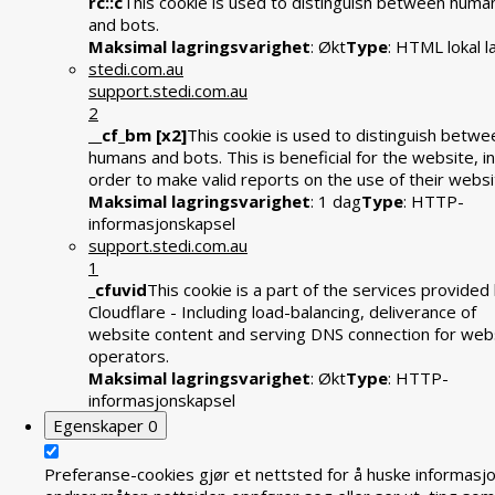
rc::c
This cookie is used to distinguish between huma
and bots.
Maksimal lagringsvarighet
: Økt
Type
: HTML lokal l
stedi.com.au
support.stedi.com.au
2
__cf_bm [x2]
This cookie is used to distinguish betwe
humans and bots. This is beneficial for the website, in
order to make valid reports on the use of their websi
Maksimal lagringsvarighet
: 1 dag
Type
: HTTP-
informasjonskapsel
support.stedi.com.au
1
_cfuvid
This cookie is a part of the services provided
Cloudflare - Including load-balancing, deliverance of
website content and serving DNS connection for web
operators.
Maksimal lagringsvarighet
: Økt
Type
: HTTP-
informasjonskapsel
Egenskaper
0
Preferanse-cookies gjør et nettsted for å huske informasj