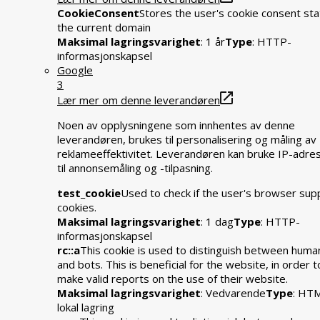
CookieConsent
Stores the user's cookie consent sta
the current domain
Maksimal lagringsvarighet
: 1 år
Type
: HTTP-
informasjonskapsel
Google
3
Lær mer om denne leverandøren
Noen av opplysningene som innhentes av denne
leverandøren, brukes til personalisering og måling av
reklameeffektivitet. Leverandøren kan bruke IP-adre
til annonsemåling og -tilpasning.
test_cookie
Used to check if the user's browser sup
cookies.
Maksimal lagringsvarighet
: 1 dag
Type
: HTTP-
informasjonskapsel
rc::a
This cookie is used to distinguish between huma
and bots. This is beneficial for the website, in order t
make valid reports on the use of their website.
Maksimal lagringsvarighet
: Vedvarende
Type
: HT
lokal lagring