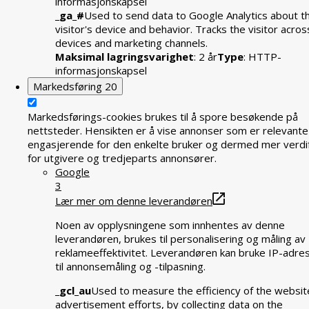
informasjonskapsel
_ga_#
Used to send data to Google Analytics about t
visitor's device and behavior. Tracks the visitor acros
devices and marketing channels.
Maksimal lagringsvarighet
: 2 år
Type
: HTTP-
informasjonskapsel
Markedsføring
20
Markedsførings-cookies brukes til å spore besøkende på
nettsteder. Hensikten er å vise annonser som er relevante
engasjerende for den enkelte bruker og dermed mer verdif
for utgivere og tredjeparts annonsører.
Google
3
Lær mer om denne leverandøren
Noen av opplysningene som innhentes av denne
leverandøren, brukes til personalisering og måling av
reklameeffektivitet. Leverandøren kan bruke IP-adre
til annonsemåling og -tilpasning.
_gcl_au
Used to measure the efficiency of the websit
advertisement efforts, by collecting data on the