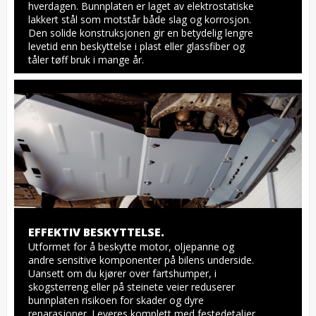
hverdagen. Bunnplaten er laget av elektrostatiske 
lakkert stål som motstår både slag og korrosjon. 
Den solide konstruksjonen gir en betydelig lengre 
levetid enn beskyttelse i plast eller glassfiber og 
tåler tøff bruk i mange år.
EFFEKTIV BESKYTTELSE.
Utformet for å beskytte motor, oljepanne og 
andre sensitive komponenter på bilens underside. 
Uansett om du kjører over fartshumper, i 
skogsterreng eller på steinete veier reduserer 
bunnplaten risikoen for skader og dyre 
reparasjoner. Leveres komplett med festedetaljer, 