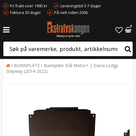
Fri frakt over 1995 kr
Leveringstid 3-7 dager
Faktura 30 dager
På nett siden 2006
0
BUNNPLATE
Bunnplate Stål Motor+ | Dacia Lodgy
Stepway (2014-2022)