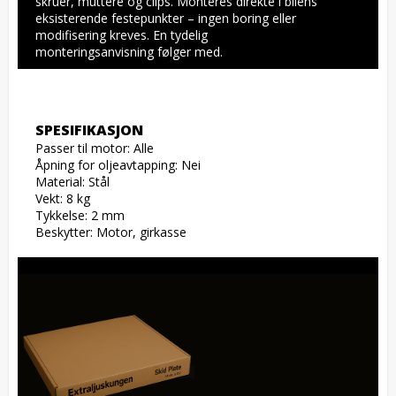
skruer, muttere og clips. Monteres direkte i bilens 
eksisterende festepunkter – ingen boring eller 
modifisering kreves. En tydelig 
monteringsanvisning følger med.
SPESIFIKASJON
Passer til motor: Alle

Åpning for oljeavtapping: Nei

Material: Stål

Vekt: 8 kg

Tykkelse: 2 mm

Beskytter: Motor, girkasse