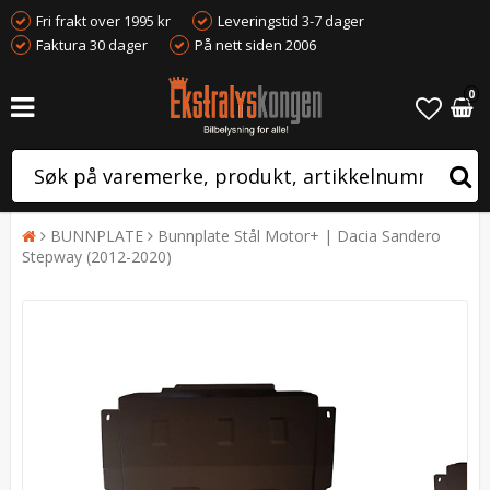
Fri frakt over 1995 kr
Leveringstid 3-7 dager
Faktura 30 dager
På nett siden 2006
0
BUNNPLATE
Bunnplate Stål Motor+ | Dacia Sandero
Stepway (2012-2020)