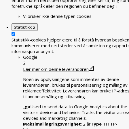
endrer måten nettsiden oppfører seg eller ser ut, ting som
foretrukne språk eller den regionen du befinner deg i.
Vi bruker ikke denne typen cookies
Statistikk
2
Statistikk-cookies hjelper eiere til å forstå hvordan besøke
kommuniserer med nettsteder ved å samle inn og rapport
informasjon anonymt.
Google
2
Lær mer om denne leverandøren
Noen av opplysningene som innhentes av denne
leverandøren, brukes til personalisering og måling av
reklameeffektivitet. Leverandøren kan bruke IP-adre
til annonsemåling og -tilpasning.
_ga
Used to send data to Google Analytics about the
visitor's device and behavior. Tracks the visitor acros
devices and marketing channels.
Maksimal lagringsvarighet
: 2 år
Type
: HTTP-