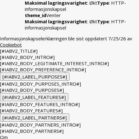
Maksimal lagringsvarighet
: Økt
Type
: HTTP-
informasjonskapsel
theme_id
Venter
Maksimal lagringsvarighet
: Økt
Type
: HTTP-
informasjonskapsel
Informasjonskapselerklæringen ble sist oppdatert 7/25/26 av
Cookiebot
[#IABV2_TITLE#]
[#IABV2_BODY_INTRO#]
[#IABV2_BODY_LEGITIMATE_INTEREST_INTRO#]
[#IABV2_BODY_PREFERENCE_INTRO#]
[#IABV2_LABEL_PURPOSES#]
[#IABV2_BODY_PURPOSES_INTRO#]
[#IABV2_BODY_PURPOSES#]
[#IABV2_LABEL_FEATURES#]
[#IABV2_BODY_FEATURES_INTRO#]
[#IABV2_BODY_FEATURES#]
[#IABV2_LABEL_PARTNERS#]
[#IABV2_BODY_PARTNERS_INTRO#]
[#IABV2_BODY_PARTNERS#]
Om