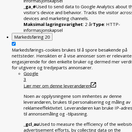
informasjonskapsel
_ga_#
Used to send data to Google Analytics about t
visitor's device and behavior. Tracks the visitor acros
devices and marketing channels.
Maksimal lagringsvarighet
: 2 år
Type
: HTTP-
informasjonskapsel
Markedsføring
20
Markedsførings-cookies brukes til å spore besøkende på
nettsteder. Hensikten er å vise annonser som er relevante
engasjerende for den enkelte bruker og dermed mer verdif
for utgivere og tredjeparts annonsører.
Google
3
Lær mer om denne leverandøren
Noen av opplysningene som innhentes av denne
leverandøren, brukes til personalisering og måling av
reklameeffektivitet. Leverandøren kan bruke IP-adre
til annonsemåling og -tilpasning.
_gcl_au
Used to measure the efficiency of the websit
advertisement efforts, by collecting data on the