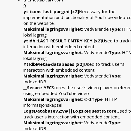
9
yt-icons-last-purged [x2]
Necessary for the
implementation and functionality of YouTube video-c
on the website.
Maksimal lagringsvarighet
: Vedvarende
Type
: HT
lokal lagring
ytidb::LAST_RESULT_ENTRY_KEY [x2]
Used to track 
interaction with embedded content.
Maksimal lagringsvarighet
: Vedvarende
Type
: HT
lokal lagring
YtIdbMeta#databases [x2]
Used to track user’s
interaction with embedded content.
Maksimal lagringsvarighet
: Vedvarende
Type
:
IndexedDB
__Secure-YEC
Stores the user's video player prefere
using embedded YouTube video
Maksimal lagringsvarighet
: Økt
Type
: HTTP-
informasjonskapsel
LogsDatabaseV2:V#||LogsRequestsStore
Used t
track user’s interaction with embedded content.
Maksimal lagringsvarighet
: Vedvarende
Type
:
IndexedDB