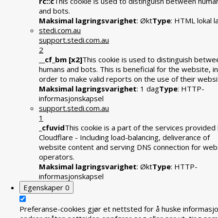
rc::c
This cookie is used to distinguish between huma
and bots.
Maksimal lagringsvarighet
: Økt
Type
: HTML lokal l
stedi.com.au
support.stedi.com.au
2
__cf_bm [x2]
This cookie is used to distinguish betwe
humans and bots. This is beneficial for the website, in
order to make valid reports on the use of their websi
Maksimal lagringsvarighet
: 1 dag
Type
: HTTP-
informasjonskapsel
support.stedi.com.au
1
_cfuvid
This cookie is a part of the services provided
Cloudflare - Including load-balancing, deliverance of
website content and serving DNS connection for web
operators.
Maksimal lagringsvarighet
: Økt
Type
: HTTP-
informasjonskapsel
Egenskaper
0
Preferanse-cookies gjør et nettsted for å huske informasj