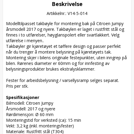
Beskrivelse
Artikkelnr.: V14-5-014
Modelltilpasset takbøyle for montering bak på Citroen Jumpy 
årsmodell 2017 og nyere. Takbøylen er laget i rustfritt stål og 
finnes i to utførelser, høyglanspolert eller svartlakkert. Velg 
utførelse i menyen..

Takbøyler gir kjøretøyet et tøffere design og passer perfekt 
når du trenger å montere belysning på kjøretøyets tak. 
Montering skjer i bilens originale festepunkter, uten inngrep på 
bilen. Rørenes diameter er 60mm og for innfesting av 
belysningsprodukter brukes ekstralysklammer.

Fester for arbeidsbelysning / varsellysramp selges separat.

Pris per stk.

Spesifikasjoner
Bilmodell: Citroen Jumpy

Årsmodell: 2017 og nyere

Rørdimensjon: Ø 60 mm

Monteringstid for verksted (ca): 15 min

Vekt: 3,2 kg (inkl. monteringsfester)

Materiale: Rustfritt stål (T304)
