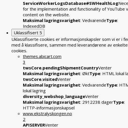
ServiceWorkerLogsDatabase#SWHealthLog
Nece
for the implementation and functionality of YouTube 
content on the website.
Maksimal lagringsvarighet
: Vedvarende
Type
:
IndexedDB
Uklassifisert
5
Uklassifiserte cookies er informasjonskapsler som vi er i fe
med å klassifisere, sammen med leverandørene av enkelte
cookies.
themes.abicart.com
3
twsCore.pendingShipmentCountry
Venter
Maksimal lagringsvarighet
: Økt
Type
: HTML lokal l
twsCore.visited
Venter
Maksimal lagringsvarighet
: Vedvarende
Type
: HT
lokal lagring
diversity_webshop_language
Venter
Maksimal lagringsvarighet
: 2912238 dager
Type
:
HTTP-informasjonskapsel
www.ekstralyskongen.no
2
APISERVER
Venter