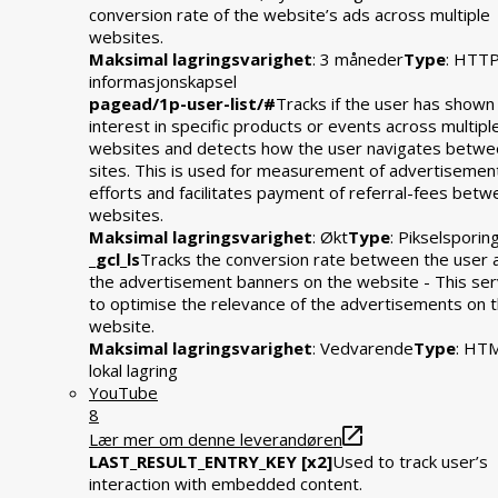
conversion rate of the website’s ads across multiple
websites.
Maksimal lagringsvarighet
: 3 måneder
Type
: HTT
informasjonskapsel
pagead/1p-user-list/#
Tracks if the user has shown
interest in specific products or events across multipl
websites and detects how the user navigates betwe
sites. This is used for measurement of advertisemen
efforts and facilitates payment of referral-fees bet
websites.
Maksimal lagringsvarighet
: Økt
Type
: Pikselsporin
_gcl_ls
Tracks the conversion rate between the user 
the advertisement banners on the website - This se
to optimise the relevance of the advertisements on 
website.
Maksimal lagringsvarighet
: Vedvarende
Type
: HT
lokal lagring
YouTube
8
Lær mer om denne leverandøren
LAST_RESULT_ENTRY_KEY [x2]
Used to track user’s
interaction with embedded content.