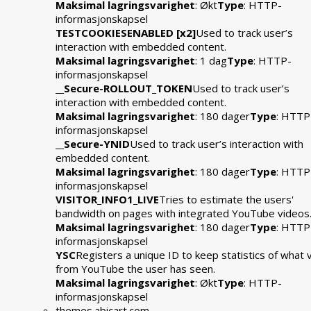
Maksimal lagringsvarighet
: Økt
Type
: HTTP-
informasjonskapsel
TESTCOOKIESENABLED [x2]
Used to track user’s
interaction with embedded content.
Maksimal lagringsvarighet
: 1 dag
Type
: HTTP-
informasjonskapsel
__Secure-ROLLOUT_TOKEN
Used to track user’s
interaction with embedded content.
Maksimal lagringsvarighet
: 180 dager
Type
: HTTP
informasjonskapsel
__Secure-YNID
Used to track user’s interaction with
embedded content.
Maksimal lagringsvarighet
: 180 dager
Type
: HTTP
informasjonskapsel
VISITOR_INFO1_LIVE
Tries to estimate the users'
bandwidth on pages with integrated YouTube videos
Maksimal lagringsvarighet
: 180 dager
Type
: HTTP
informasjonskapsel
YSC
Registers a unique ID to keep statistics of what 
from YouTube the user has seen.
Maksimal lagringsvarighet
: Økt
Type
: HTTP-
informasjonskapsel
themes.abicart.com