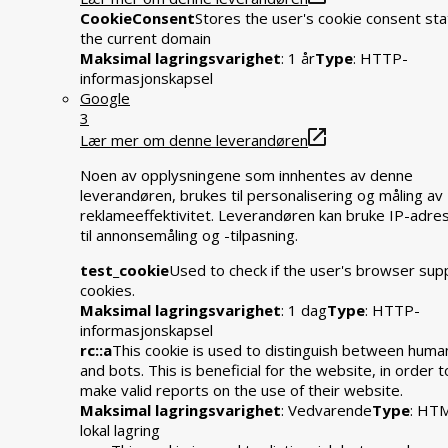
CookieConsent
Stores the user's cookie consent sta
the current domain
Maksimal lagringsvarighet
: 1 år
Type
: HTTP-
informasjonskapsel
Google
3
Lær mer om denne leverandøren
Noen av opplysningene som innhentes av denne
leverandøren, brukes til personalisering og måling av
reklameeffektivitet. Leverandøren kan bruke IP-adre
til annonsemåling og -tilpasning.
test_cookie
Used to check if the user's browser sup
cookies.
Maksimal lagringsvarighet
: 1 dag
Type
: HTTP-
informasjonskapsel
rc::a
This cookie is used to distinguish between huma
and bots. This is beneficial for the website, in order t
make valid reports on the use of their website.
Maksimal lagringsvarighet
: Vedvarende
Type
: HT
lokal lagring