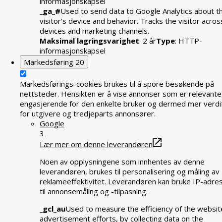
informasjonskapsel
_ga_#
Used to send data to Google Analytics about t
visitor's device and behavior. Tracks the visitor acros
devices and marketing channels.
Maksimal lagringsvarighet
: 2 år
Type
: HTTP-
informasjonskapsel
Markedsføring
20
Markedsførings-cookies brukes til å spore besøkende på
nettsteder. Hensikten er å vise annonser som er relevante
engasjerende for den enkelte bruker og dermed mer verdif
for utgivere og tredjeparts annonsører.
Google
3
Lær mer om denne leverandøren
Noen av opplysningene som innhentes av denne
leverandøren, brukes til personalisering og måling av
reklameeffektivitet. Leverandøren kan bruke IP-adre
til annonsemåling og -tilpasning.
_gcl_au
Used to measure the efficiency of the websit
advertisement efforts, by collecting data on the