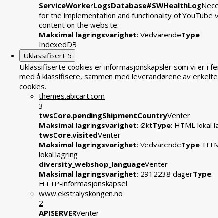
ServiceWorkerLogsDatabase#SWHealthLog
Nece
for the implementation and functionality of YouTube 
content on the website.
Maksimal lagringsvarighet
: Vedvarende
Type
:
IndexedDB
Uklassifisert
5
Uklassifiserte cookies er informasjonskapsler som vi er i fe
med å klassifisere, sammen med leverandørene av enkelte
cookies.
themes.abicart.com
3
twsCore.pendingShipmentCountry
Venter
Maksimal lagringsvarighet
: Økt
Type
: HTML lokal l
twsCore.visited
Venter
Maksimal lagringsvarighet
: Vedvarende
Type
: HT
lokal lagring
diversity_webshop_language
Venter
Maksimal lagringsvarighet
: 2912238 dager
Type
:
HTTP-informasjonskapsel
www.ekstralyskongen.no
2
APISERVER
Venter