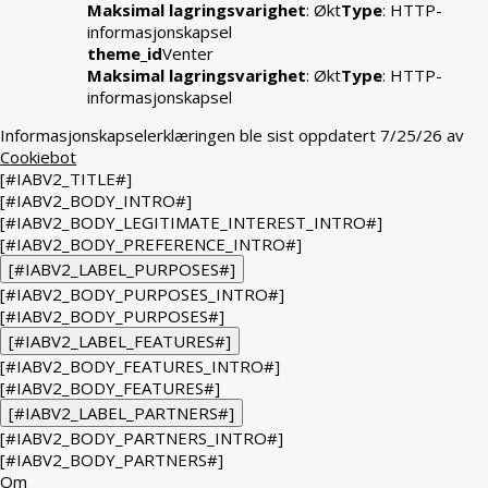
Maksimal lagringsvarighet
: Økt
Type
: HTTP-
informasjonskapsel
theme_id
Venter
Maksimal lagringsvarighet
: Økt
Type
: HTTP-
informasjonskapsel
Informasjonskapselerklæringen ble sist oppdatert 7/25/26 av
Cookiebot
[#IABV2_TITLE#]
[#IABV2_BODY_INTRO#]
[#IABV2_BODY_LEGITIMATE_INTEREST_INTRO#]
[#IABV2_BODY_PREFERENCE_INTRO#]
[#IABV2_LABEL_PURPOSES#]
[#IABV2_BODY_PURPOSES_INTRO#]
[#IABV2_BODY_PURPOSES#]
[#IABV2_LABEL_FEATURES#]
[#IABV2_BODY_FEATURES_INTRO#]
[#IABV2_BODY_FEATURES#]
[#IABV2_LABEL_PARTNERS#]
[#IABV2_BODY_PARTNERS_INTRO#]
[#IABV2_BODY_PARTNERS#]
Om