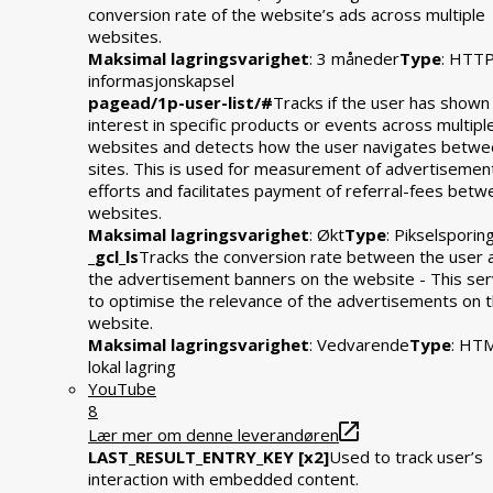
conversion rate of the website’s ads across multiple
websites.
Maksimal lagringsvarighet
: 3 måneder
Type
: HTT
informasjonskapsel
pagead/1p-user-list/#
Tracks if the user has shown
interest in specific products or events across multipl
websites and detects how the user navigates betwe
sites. This is used for measurement of advertisemen
efforts and facilitates payment of referral-fees bet
websites.
Maksimal lagringsvarighet
: Økt
Type
: Pikselsporin
_gcl_ls
Tracks the conversion rate between the user 
the advertisement banners on the website - This se
to optimise the relevance of the advertisements on 
website.
Maksimal lagringsvarighet
: Vedvarende
Type
: HT
lokal lagring
YouTube
8
Lær mer om denne leverandøren
LAST_RESULT_ENTRY_KEY [x2]
Used to track user’s
interaction with embedded content.