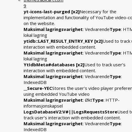
9
yt-icons-last-purged [x2]
Necessary for the
implementation and functionality of YouTube video-c
on the website.
Maksimal lagringsvarighet
: Vedvarende
Type
: HT
lokal lagring
ytidb::LAST_RESULT_ENTRY_KEY [x2]
Used to track 
interaction with embedded content.
Maksimal lagringsvarighet
: Vedvarende
Type
: HT
lokal lagring
YtIdbMeta#databases [x2]
Used to track user’s
interaction with embedded content.
Maksimal lagringsvarighet
: Vedvarende
Type
:
IndexedDB
__Secure-YEC
Stores the user's video player prefere
using embedded YouTube video
Maksimal lagringsvarighet
: Økt
Type
: HTTP-
informasjonskapsel
LogsDatabaseV2:V#||LogsRequestsStore
Used t
track user’s interaction with embedded content.
Maksimal lagringsvarighet
: Vedvarende
Type
:
IndexedDB