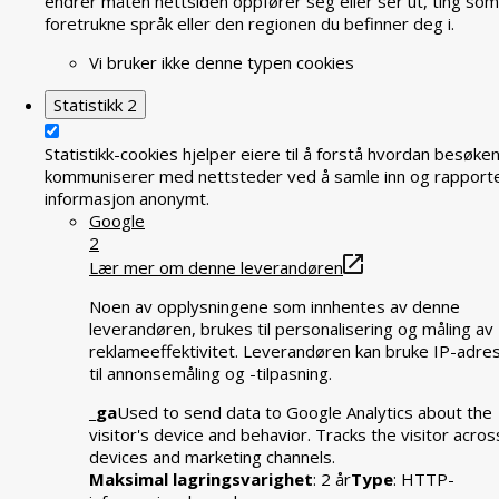
endrer måten nettsiden oppfører seg eller ser ut, ting som
foretrukne språk eller den regionen du befinner deg i.
Vi bruker ikke denne typen cookies
Statistikk
2
Statistikk-cookies hjelper eiere til å forstå hvordan besøke
kommuniserer med nettsteder ved å samle inn og rapport
informasjon anonymt.
Google
2
Lær mer om denne leverandøren
Noen av opplysningene som innhentes av denne
leverandøren, brukes til personalisering og måling av
reklameeffektivitet. Leverandøren kan bruke IP-adre
til annonsemåling og -tilpasning.
_ga
Used to send data to Google Analytics about the
visitor's device and behavior. Tracks the visitor acros
devices and marketing channels.
Maksimal lagringsvarighet
: 2 år
Type
: HTTP-