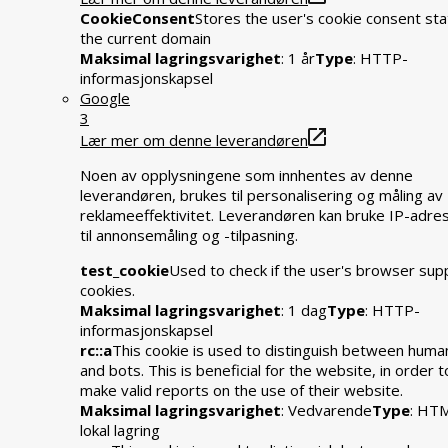
CookieConsent
Stores the user's cookie consent sta
the current domain
Maksimal lagringsvarighet
: 1 år
Type
: HTTP-
informasjonskapsel
Google
3
Lær mer om denne leverandøren
Noen av opplysningene som innhentes av denne
leverandøren, brukes til personalisering og måling av
reklameeffektivitet. Leverandøren kan bruke IP-adre
til annonsemåling og -tilpasning.
test_cookie
Used to check if the user's browser sup
cookies.
Maksimal lagringsvarighet
: 1 dag
Type
: HTTP-
informasjonskapsel
rc::a
This cookie is used to distinguish between huma
and bots. This is beneficial for the website, in order t
make valid reports on the use of their website.
Maksimal lagringsvarighet
: Vedvarende
Type
: HT
lokal lagring