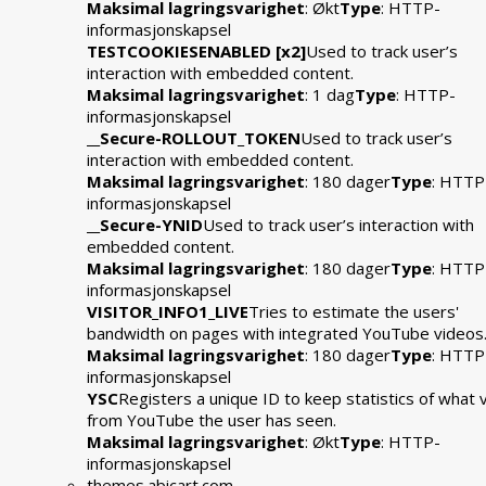
Maksimal lagringsvarighet
: Økt
Type
: HTTP-
informasjonskapsel
TESTCOOKIESENABLED [x2]
Used to track user’s
interaction with embedded content.
Maksimal lagringsvarighet
: 1 dag
Type
: HTTP-
informasjonskapsel
__Secure-ROLLOUT_TOKEN
Used to track user’s
interaction with embedded content.
Maksimal lagringsvarighet
: 180 dager
Type
: HTTP
informasjonskapsel
__Secure-YNID
Used to track user’s interaction with
embedded content.
Maksimal lagringsvarighet
: 180 dager
Type
: HTTP
informasjonskapsel
VISITOR_INFO1_LIVE
Tries to estimate the users'
bandwidth on pages with integrated YouTube videos
Maksimal lagringsvarighet
: 180 dager
Type
: HTTP
informasjonskapsel
YSC
Registers a unique ID to keep statistics of what 
from YouTube the user has seen.
Maksimal lagringsvarighet
: Økt
Type
: HTTP-
informasjonskapsel
themes.abicart.com