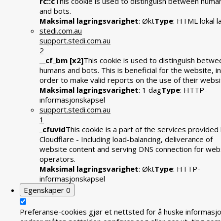
rc::c
This cookie is used to distinguish between huma
and bots.
Maksimal lagringsvarighet
: Økt
Type
: HTML lokal l
stedi.com.au
support.stedi.com.au
2
__cf_bm [x2]
This cookie is used to distinguish betwe
humans and bots. This is beneficial for the website, in
order to make valid reports on the use of their websi
Maksimal lagringsvarighet
: 1 dag
Type
: HTTP-
informasjonskapsel
support.stedi.com.au
1
_cfuvid
This cookie is a part of the services provided
Cloudflare - Including load-balancing, deliverance of
website content and serving DNS connection for web
operators.
Maksimal lagringsvarighet
: Økt
Type
: HTTP-
informasjonskapsel
Egenskaper
0
Preferanse-cookies gjør et nettsted for å huske informasj