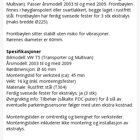
Multivan). Passer årsmodell 2003 til og med 2009. Frontbøylen 
finnes i høyglanspolert eller svartlakkert, begge laget i rustfritt 
stål. Frontbøylen har ferdig sveisede fester for 3 stk ekstralys 
(maks bredde Ø225). 

Frontbøylen sitter stabilt uten risiko for vibrasjoner. 

Rørenes diameter er 60mm.

Spesifikasjoner
Bilmodell: VW T5 (Transporter og Multivan)

Årsmodell: 2003 til og med 2009

Rørdimensjon: Ø 60 mm

Monteringstid for verksted (ca): 45 min

Vekt: 16 kg (inkl. monteringsfester)

Materiale: Rustfritt stål (T304)

Ferdig sveisede fester for ekstralys: Ja (3 stk) 

Øvrig/viktig info: Tilbehør (såkalte PDC-puter) for å slå av 
eventuelle parkeringssensorer følger med uten ekstra kostnad.

Monteringstiden er omtrentlig og beregnet for verksteder. 
Monteringstiden inkluderer ikke montering og installasjon av 
ekstralys.