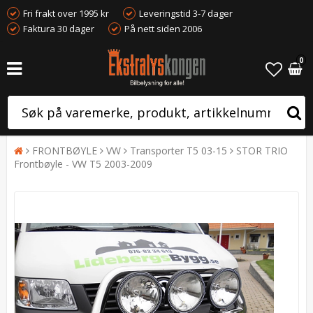
Fri frakt over 1995 kr
Leveringstid 3-7 dager
Faktura 30 dager
På nett siden 2006
0
FRONTBØYLE
VW
Transporter T5 03-15
STOR TRIO
Frontbøyle - VW T5 2003-2009