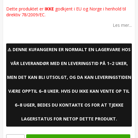
Add to list of favorites
Dette produktet er
IKKE
godkjent i EU og Norge i henhold til
direktiv 78/2009/EC.
Les mer...
⚠️ DENNE KUFANGEREN ER NORMALT EN LAGERVARE HOS
VÅR LEVERANDØR MED EN LEVERINGSTID PÅ 1–2 UKER,
MEN DET KAN BLI UTSOLGT, OG DA KAN LEVERINGSTIDEN
VÆRE OPPTIL 6–8 UKER. HVIS DU IKKE KAN VENTE OP TIL
6–8 UGER, BEDES DU KONTAKTE OS FOR AT TJEKKE
LAGERSTATUS FOR NETOP DETTE PRODUKT.