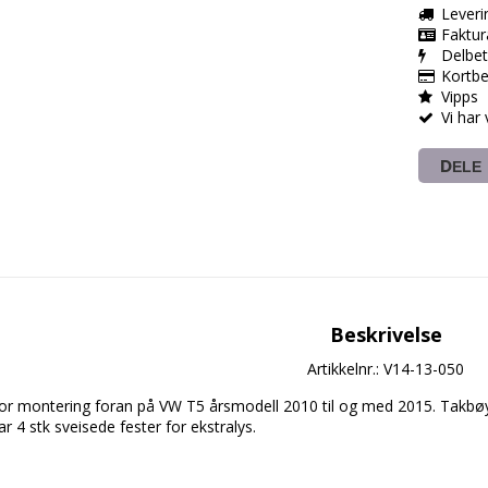
Leveri
Faktur
Delbet
Kortbe
Vipps
Vi har
DELE
Beskrivelse
Artikkelnr.: V14-13-050
or montering foran på VW T5 årsmodell 2010 til og med 2015. Takbøylen e
ar 4 stk sveisede fester for ekstralys.
