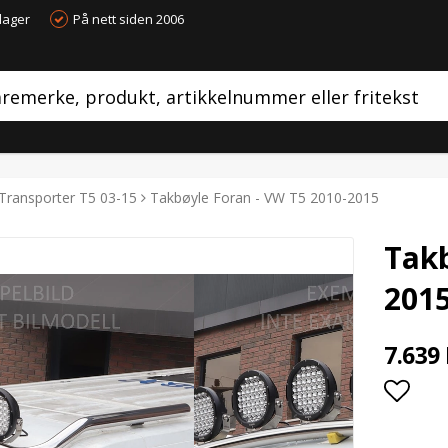
dager
På nett siden 2006
Transporter T5 03-15
Takbøyle Foran - VW T5 2010-2015
Takb
201
7.639
Add t