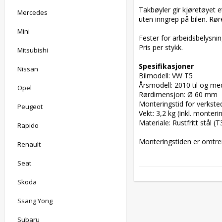
Takbøyler gir kjøretøyet e
Mercedes
uten inngrep på bilen. Rø
Mini
Fester for arbeidsbelysning
Pris per stykk.

Mitsubishi
Spesifikasjoner
Nissan
Bilmodell: VW T5

Årsmodell: 2010 til og me
Opel
Rørdimensjon: Ø 60 mm

Monteringstid for verksted
Peugeot
Vekt: 3,2 kg (inkl. monterin
Materiale: Rustfritt stål (T
Rapido
Monteringstiden er omtren
Renault
Seat
Skoda
Ssang Yong
Subaru