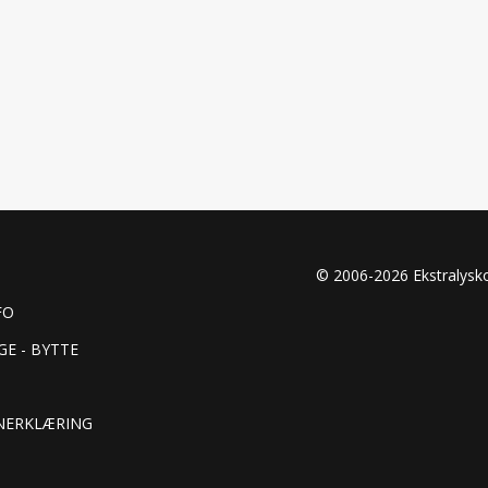
© 2006-2026 Ekstralys
FO
GE - BYTTE
NERKLÆRING