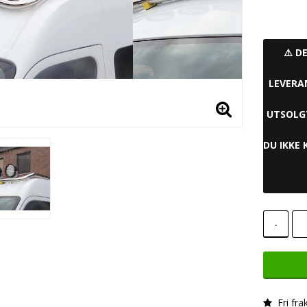
⚠️ D
LEVERA
UTSOLGT
DU IKKE 
-
Fri fra