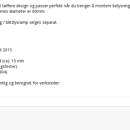
t tøffere design og passer perfekt når du trenger å montere belysning p
renes diameter er 60mm.

 / blitzlysramp selges separat.

d 2015

 (ca): 15 min

gsfester)

304)

tlig og beregnet for verksteder.