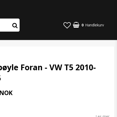
0
Handlekurv
øyle Foran - VW T5 2010-
5
 NOK
o list of favorites
Les mer...