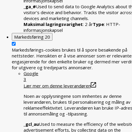
informasjonskapsel
_ga_#
Used to send data to Google Analytics about t
visitor's device and behavior. Tracks the visitor acros
devices and marketing channels.
Maksimal lagringsvarighet
: 2 år
Type
: HTTP-
informasjonskapsel
Markedsføring
20
Markedsførings-cookies brukes til å spore besøkende på
nettsteder. Hensikten er å vise annonser som er relevante
engasjerende for den enkelte bruker og dermed mer verdif
for utgivere og tredjeparts annonsører.
Google
3
Lær mer om denne leverandøren
Noen av opplysningene som innhentes av denne
leverandøren, brukes til personalisering og måling av
reklameeffektivitet. Leverandøren kan bruke IP-adre
til annonsemåling og -tilpasning.
_gcl_au
Used to measure the efficiency of the websit
advertisement efforts, by collecting data on the