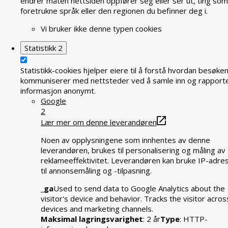
endrer måten nettsiden oppfører seg eller ser ut, ting som
foretrukne språk eller den regionen du befinner deg i.
Vi bruker ikke denne typen cookies
Statistikk
2
Statistikk-cookies hjelper eiere til å forstå hvordan besøke
kommuniserer med nettsteder ved å samle inn og rapport
informasjon anonymt.
Google
2
Lær mer om denne leverandøren
Noen av opplysningene som innhentes av denne
leverandøren, brukes til personalisering og måling av
reklameeffektivitet. Leverandøren kan bruke IP-adre
til annonsemåling og -tilpasning.
_ga
Used to send data to Google Analytics about the
visitor's device and behavior. Tracks the visitor acros
devices and marketing channels.
Maksimal lagringsvarighet
: 2 år
Type
: HTTP-