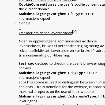
CookieConsent
Stores the user's cookie consent sta
the current domain
Maksimal lagringsvarighet
: 1 år
Type
: HTTP-
informasjonskapsel
Google
3
Lær mer om denne leverandøren
Noen av opplysningene som innhentes av denne
leverandøren, brukes til personalisering og måling av
reklameeffektivitet. Leverandøren kan bruke IP-adre
til annonsemåling og -tilpasning.
test_cookie
Used to check if the user's browser sup
cookies.
Maksimal lagringsvarighet
: 1 dag
Type
: HTTP-
informasjonskapsel
rc::a
This cookie is used to distinguish between huma
and bots. This is beneficial for the website, in order t
make valid reports on the use of their website.
Maksimal lagringsvarighet
: Vedvarende
Type
: HT
lokal lagring