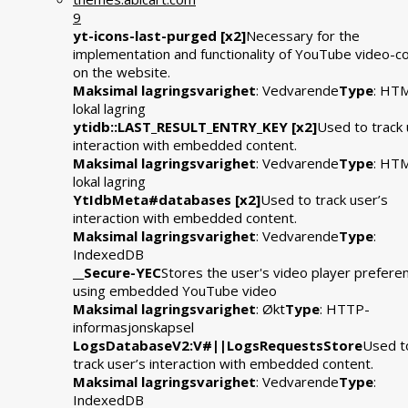
9
yt-icons-last-purged [x2]
Necessary for the
implementation and functionality of YouTube video-c
on the website.
Maksimal lagringsvarighet
: Vedvarende
Type
: HT
lokal lagring
ytidb::LAST_RESULT_ENTRY_KEY [x2]
Used to track 
interaction with embedded content.
Maksimal lagringsvarighet
: Vedvarende
Type
: HT
lokal lagring
YtIdbMeta#databases [x2]
Used to track user’s
interaction with embedded content.
Maksimal lagringsvarighet
: Vedvarende
Type
:
IndexedDB
__Secure-YEC
Stores the user's video player prefere
using embedded YouTube video
Maksimal lagringsvarighet
: Økt
Type
: HTTP-
informasjonskapsel
LogsDatabaseV2:V#||LogsRequestsStore
Used t
track user’s interaction with embedded content.
Maksimal lagringsvarighet
: Vedvarende
Type
:
IndexedDB