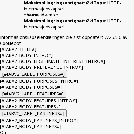
Maksimal lagringsvarighet
: Økt
Type
: HTTP-
informasjonskapsel
theme_id
Venter
Maksimal lagringsvarighet
: Økt
Type
: HTTP-
informasjonskapsel
Informasjonskapselerklæringen ble sist oppdatert 7/25/26 av
Cookiebot
[#IABV2_TITLE#]
[#IABV2_BODY_INTRO#]
[#IABV2_BODY_LEGITIMATE_INTEREST_INTRO#]
[#IABV2_BODY_PREFERENCE_INTRO#]
[#IABV2_LABEL_PURPOSES#]
[#IABV2_BODY_PURPOSES_INTRO#]
[#IABV2_BODY_PURPOSES#]
[#IABV2_LABEL_FEATURES#]
[#IABV2_BODY_FEATURES_INTRO#]
[#IABV2_BODY_FEATURES#]
[#IABV2_LABEL_PARTNERS#]
[#IABV2_BODY_PARTNERS_INTRO#]
[#IABV2_BODY_PARTNERS#]
Om