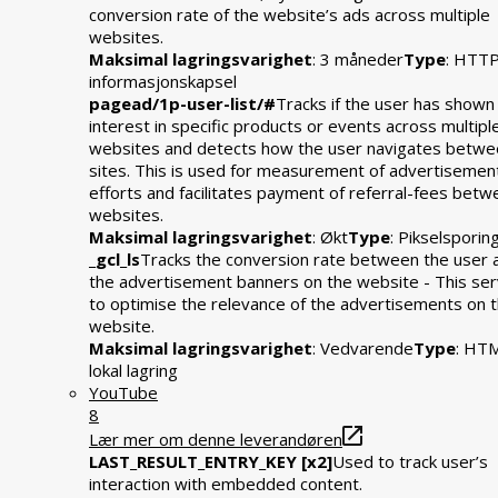
conversion rate of the website’s ads across multiple
websites.
Maksimal lagringsvarighet
: 3 måneder
Type
: HTT
informasjonskapsel
pagead/1p-user-list/#
Tracks if the user has shown
interest in specific products or events across multipl
websites and detects how the user navigates betwe
sites. This is used for measurement of advertisemen
efforts and facilitates payment of referral-fees bet
websites.
Maksimal lagringsvarighet
: Økt
Type
: Pikselsporin
_gcl_ls
Tracks the conversion rate between the user 
the advertisement banners on the website - This se
to optimise the relevance of the advertisements on 
website.
Maksimal lagringsvarighet
: Vedvarende
Type
: HT
lokal lagring
YouTube
8
Lær mer om denne leverandøren
LAST_RESULT_ENTRY_KEY [x2]
Used to track user’s
interaction with embedded content.