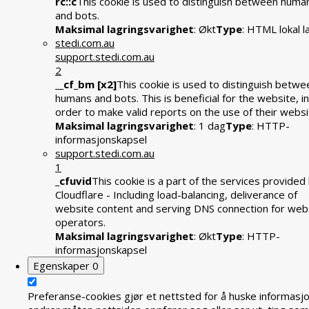
rc::c
This cookie is used to distinguish between huma
and bots.
Maksimal lagringsvarighet
: Økt
Type
: HTML lokal l
stedi.com.au
support.stedi.com.au
2
__cf_bm [x2]
This cookie is used to distinguish betwe
humans and bots. This is beneficial for the website, in
order to make valid reports on the use of their websi
Maksimal lagringsvarighet
: 1 dag
Type
: HTTP-
informasjonskapsel
support.stedi.com.au
1
_cfuvid
This cookie is a part of the services provided
Cloudflare - Including load-balancing, deliverance of
website content and serving DNS connection for web
operators.
Maksimal lagringsvarighet
: Økt
Type
: HTTP-
informasjonskapsel
Egenskaper
0
Preferanse-cookies gjør et nettsted for å huske informasj