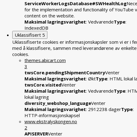
ServiceWorkerLogsDatabase#SWHealthLog
Nece
for the implementation and functionality of YouTube 
content on the website.
Maksimal lagringsvarighet
: Vedvarende
Type
:
IndexedDB
Uklassifisert
5
Uklassifiserte cookies er informasjonskapsler som vi er i fe
med å klassifisere, sammen med leverandørene av enkelte
cookies.
themes.abicart.com
3
twsCore.pendingShipmentCountry
Venter
Maksimal lagringsvarighet
: Økt
Type
: HTML lokal l
twsCore.visited
Venter
Maksimal lagringsvarighet
: Vedvarende
Type
: HT
lokal lagring
diversity_webshop_language
Venter
Maksimal lagringsvarighet
: 2912238 dager
Type
:
HTTP-informasjonskapsel
www.ekstralyskongen.no
2
APISERVER
Venter