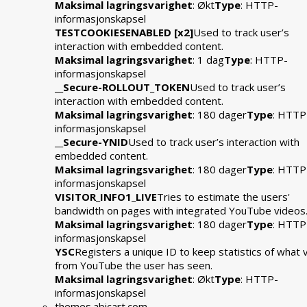
Maksimal lagringsvarighet
: Økt
Type
: HTTP-
informasjonskapsel
TESTCOOKIESENABLED [x2]
Used to track user’s
interaction with embedded content.
Maksimal lagringsvarighet
: 1 dag
Type
: HTTP-
informasjonskapsel
__Secure-ROLLOUT_TOKEN
Used to track user’s
interaction with embedded content.
Maksimal lagringsvarighet
: 180 dager
Type
: HTTP
informasjonskapsel
__Secure-YNID
Used to track user’s interaction with
embedded content.
Maksimal lagringsvarighet
: 180 dager
Type
: HTTP
informasjonskapsel
VISITOR_INFO1_LIVE
Tries to estimate the users'
bandwidth on pages with integrated YouTube videos
Maksimal lagringsvarighet
: 180 dager
Type
: HTTP
informasjonskapsel
YSC
Registers a unique ID to keep statistics of what 
from YouTube the user has seen.
Maksimal lagringsvarighet
: Økt
Type
: HTTP-
informasjonskapsel
themes.abicart.com